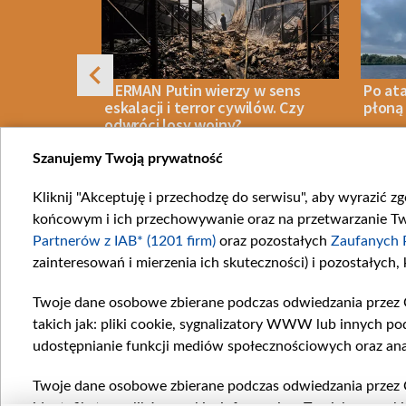
ynburg:
HERMAN Putin wierzy w sens
Po at
ajbardziej
eskalacji i terror cywilów. Czy
płoną 
dberries
odwróci losy wojny?
Szanujemy Twoją prywatność
Kliknij "Akceptuję i przechodzę do serwisu", aby wyrazić z
08 SIERPNIA 2026
OPINIE
08 SIERPN
końcowym i ich przechowywanie oraz na przetwarzanie Twoi
Item
Partnerów z IAB* (1201 firm)
oraz pozostałych
Zaufanych 
1
zainteresowań i mierzenia ich skuteczności) i pozostałych,
of
10
Twoje dane osobowe zbierane podczas odwiedzania przez 
Katego
takich jak: pliki cookie, sygnalizatory WWW lub innych po
Wiadom
udostępnianie funkcji mediów społecznościowych oraz ana
Wojna
Opinie
Twoje dane osobowe zbierane podczas odwiedzania przez 