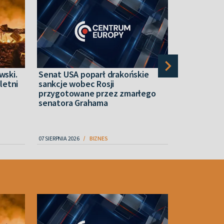
wski.
Senat USA poparł drakońskie
HERMAN Put
yletni
sankcje wobec Rosji
eskalacji i
przygotowane przez zmarłego
odwróci lo
senatora Grahama
07 SIERPNIA 2026
BIZNES
08 SIERPNIA 2026