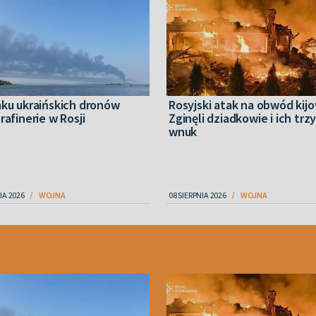
aku ukraińskich dronów
Rosyjski atak na obwód kijo
rafinerie w Rosji
Zginęli dziadkowie i ich trz
wnuk
IA 2026
WOJNA
08 SIERPNIA 2026
WOJNA