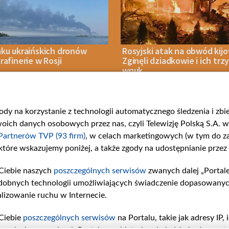
aku ukraińskich dronów
Rosyjski atak na obwód kijo
rafinerie w Rosji
Zginęli dziadkowie i ich trz
wnuk
gody na korzystanie z technologii automatycznego śledzenia i zb
IA 2026
WOJNA
08 SIERPNIA 2026
WOJNA
ch danych osobowych przez nas, czyli Telewizję Polską S.A. w 
Partnerów TVP (93 firm)
, w celach marketingowych (w tym do 
 które wskazujemy poniżej, a także zgody na udostępnianie przez
Ciebie naszych
poszczególnych serwisów
zwanych dalej „Portal
rie
Centrum Europy
Serwisy p
dobnych technologii umożliwiających świadczenie dopasowanych i
ości
O nas
belsat.eu
lizowanie ruchu w Internecie.
Kontakt
slava.tv
Informacje o nadawcy
tvpworld
Ciebie
poszczególnych serwisów
na Portalu, takie jak adresy IP