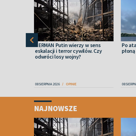
końskie
HERMAN Putin wierzy w sens
Po at
eskalacji i terror cywilów. Czy
płoną 
zmarłego
odwróci losy wojny?
08 SIERPNIA 2026
OPINIE
08 SIERPN
Item
1
NAJNOWSZE
of
4