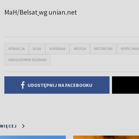
MaH/Belsat
wg unian.net
#FRANCJA
#USA
#UKRAINA
#ROSJA
#ROZMOWY
#DYPLOMA
#WOŁODYMYR ZEŁENSKI
UDOSTĘPNIJ NA FACEBOOKU
 WIĘCEJ