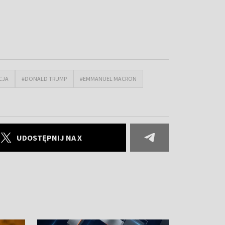
CJA
#DONALD TRUMP
#EMMANUEL MACRON
UDOSTĘPNIJ NA X