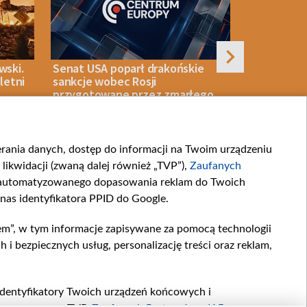
wski.
Senat USA poparł drakońskie
Rosja skut
yletni
sankcje wobec Rosji
ukraińskie 
przygotowane przez zmarłego
senatora Grahama
ierania danych, dostęp do informacji na Twoim urządzeniu
07 SIERPNIA 2026
BIZNES
07 SIERPNIA 2026
likwidacji (zwaną dalej również „TVP”),
Zaufanych
zautomatyzowanego dopasowania reklam do Twoich
 nas identyfikatora PPID do Google.
em”, w tym informacje zapisywane za pomocą technologii
artnerskie
Moje zgody
 bezpiecznych usług, personalizację treści oraz reklam,
.com
, identyfikatory Twoich urządzeń końcowych i