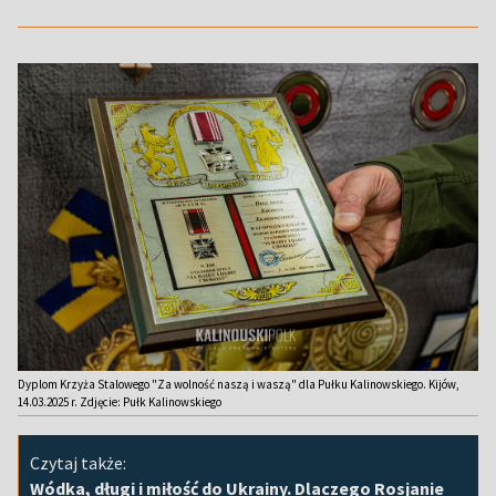
Dyplom Krzyża Stalowego "Za wolność naszą i waszą" dla Pułku Kalinowskiego. Kijów,
14.03.2025 r. Zdjęcie: Pułk Kalinowskiego
Czytaj także:
Wódka, długi i miłość do Ukrainy. Dlaczego Rosjanie