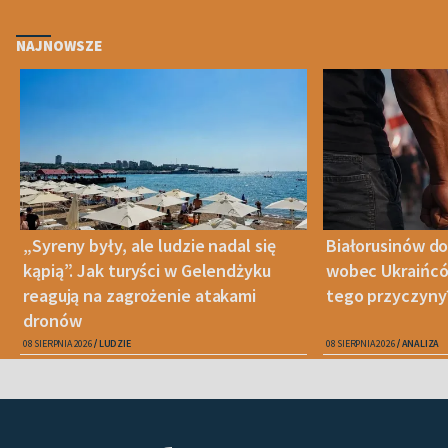
NAJNOWSZE
„Syreny były, ale ludzie nadal się
Białorusinów do
kąpią”. Jak turyści w Gelendżyku
wobec Ukraińców
reagują na zagrożenie atakami
tego przyczyny
dronów
08 SIERPNIA 2026
LUDZIE
08 SIERPNIA 2026
ANALIZA