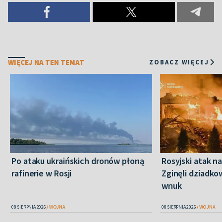
WIĘCEJ NA TEN TEMAT
ZOBACZ WIĘCEJ
Po ataku ukraińskich dronów płoną
Rosyjski atak n
rafinerie w Rosji
Zginęli dziadkow
wnuk
08 SIERPNIA 2026
WOJNA
08 SIERPNIA 2026
WOJNA