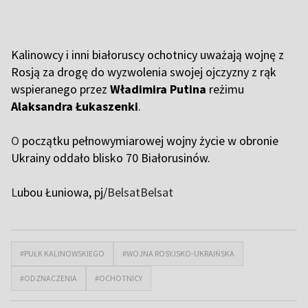
Kalinowcy i inni białoruscy ochotnicy uważają wojnę z
Rosją za drogę do wyzwolenia swojej ojczyzny z rąk
wspieranego przez
Władimira Putina
reżimu
Alaksandra Łukaszenki
.
O
początku pełnowymiarowej wojny życie w obronie
Ukrainy oddało blisko 70 Białorusinów.
L
ubou Łuniowa, pj/
BelsatBelsat
#PUŁK KALINOWSKIEGO
#WOJNA ROSYJSKO-UKRAIŃSKA
#ODZNACZENIA
#OCHOTNICY