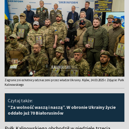
Zagraniczni ochotnicy odznaczeni przez władze Ukrainy. Kijów, 14.03.2025 r. Zdjęcie: Pułk
Kalinowskiego
Czytaj także:
“Za wolność waszą i naszą”. W obronie Ukrainy życie
oddało już 70 Białorusinów
Pułk Kalinowskiego obchodził w niedzielę trzecią