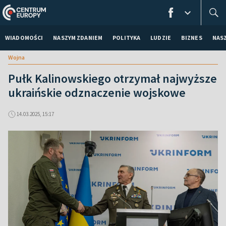
WIADOMOŚCI
NASZYM ZDANIEM
POLITYKA
LUDZIE
BIZNES
NAS
Wojna
Pułk Kalinowskiego otrzymał najwyższe
ukraińskie odznaczenie wojskowe
14.03.2025, 15:17