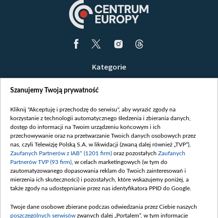
Kategorie
Wiadomości
Szanujemy Twoją prywatność
Wojna
Opinie
Kliknij "Akceptuję i przechodzę do serwisu", aby wyrazić zgody na
korzystanie z technologii automatycznego śledzenia i zbierania danych,
Białoruś / Polska
dostęp do informacji na Twoim urządzeniu końcowym i ich
Czytelnia
przechowywanie oraz na przetwarzanie Twoich danych osobowych przez
nas, czyli Telewizję Polską S.A. w likwidacji (zwaną dalej również „TVP”),
Centrum Europy
Zaufanych Partnerów z IAB* (1201 firm)
oraz pozostałych
Zaufanych
Partnerów TVP (93 firm)
, w celach marketingowych (w tym do
O nas
zautomatyzowanego dopasowania reklam do Twoich zainteresowań i
Kontakt
mierzenia ich skuteczności) i pozostałych, które wskazujemy poniżej, a
także zgody na udostępnianie przez nas identyfikatora PPID do Google.
Informacje o nadawcy
Serwisy partnerskie
Twoje dane osobowe zbierane podczas odwiedzania przez Ciebie naszych
poszczególnych serwisów
zwanych dalej „Portalem”, w tym informacje