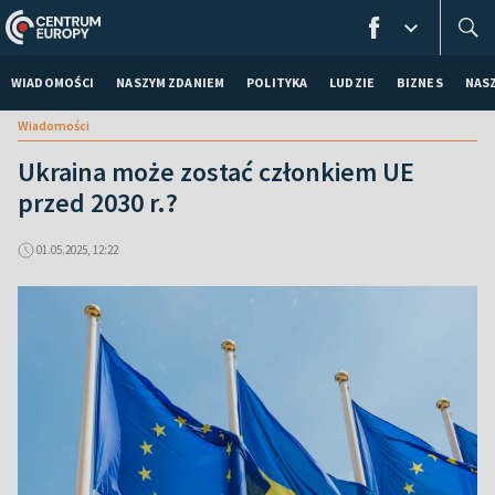
WIADOMOŚCI
NASZYM ZDANIEM
POLITYKA
LUDZIE
BIZNES
NAS
Wiadomości
Ukraina może zostać członkiem UE
przed 2030 r.?
01.05.2025, 12:22