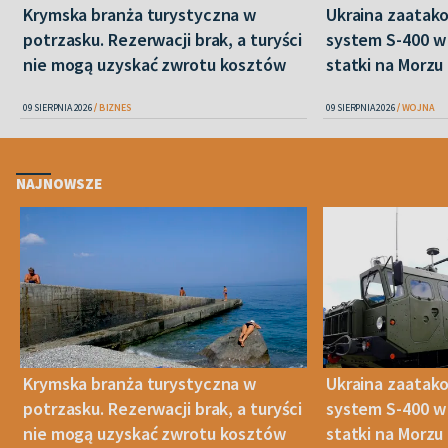
Krymska branża turystyczna w
Ukraina zaatako
potrzasku. Rezerwacji brak, a turyści
system S-400 w 
nie mogą uzyskać zwrotu kosztów
statki na Morz
09 SIERPNIA 2026
BIZNES
09 SIERPNIA 2026
WOJNA
NAJNOWSZE
Krymska branża turystyczna w
Ukraina zaatako
potrzasku. Rezerwacji brak, a turyści
system S-400 w 
nie mogą uzyskać zwrotu kosztów
statki na Morz