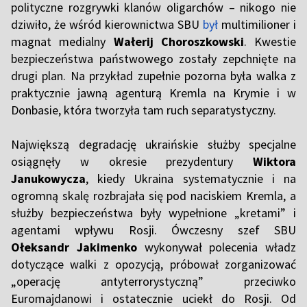
polityczne rozgrywki klanów oligarchów – nikogo nie
dziwiło, że wśród kierownictwa SBU
był
multimilioner i
magnat medialny
Wałerij Choroszkowski
. Kwestie
bezpieczeństwa państwowego zostały zepchnięte na
drugi plan. Na przykład zupełnie pozorna była walka z
praktycznie jawną agenturą Kremla na Krymie i w
Donbasie, która tworzyła tam ruch separatystyczny.
Największą degradację ukraińskie służby specjalne
osiągnęły w okresie prezydentury
Wiktora
Janukowycza
, kiedy Ukraina systematycznie i na
ogromną skalę rozbrajała się pod naciskiem Kremla, a
służby bezpieczeństwa były wypełnione „kretami” i
agentami wpływu Rosji. Ówczesny szef SBU
Ołeksandr Jakimenko
wykonywał polecenia władz
dotyczące walki z opozycją, próbował zorganizować
„operację antyterrorystyczną” przeciwko
Euromajdanowi i ostatecznie uciekł do Rosji. Od