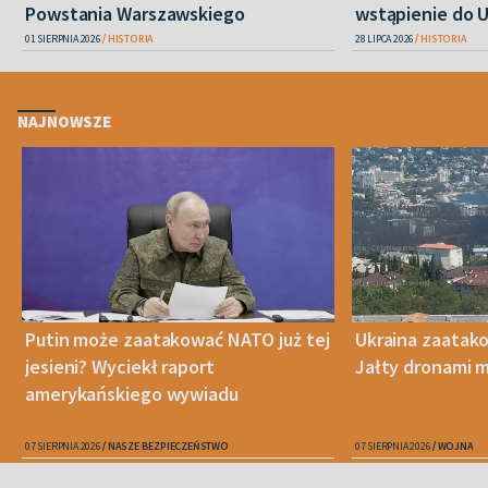
Powstania Warszawskiego
wstąpienie do 
01 SIERPNIA 2026
HISTORIA
28 LIPCA 2026
HISTORIA
NAJNOWSZE
Putin może zaatakować NATO już tej
Ukraina zaatak
jesieni? Wyciekł raport
Jałty dronami m
amerykańskiego wywiadu
07 SIERPNIA 2026
NASZE BEZPIECZEŃSTWO
07 SIERPNIA 2026
WOJNA