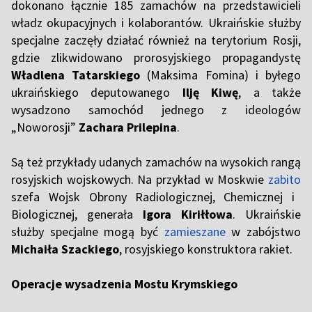
dokonano łącznie 185 zamachów na przedstawicieli
władz okupacyjnych i kolaborantów. Ukraińskie służby
specjalne zaczęły działać również na terytorium Rosji,
gdzie zlikwidowano prorosyjskiego propagandystę
Władlena Tatarskiego
(Maksima Fomina) i byłego
ukraińskiego deputowanego
Ilję Kiwę
, a także
wysadzono samochód jednego z ideologów
„Noworosji”
Zachara Prilepina
.
Są też przykłady udanych zamachów na wysokich rangą
rosyjskich wojskowych. Na przykład w Moskwie
zabito
szefa Wojsk Obrony Radiologicznej, Chemicznej i
Biologicznej, generała
Igora
Kiriłłowa
. Ukraińskie
służby specjalne mogą być
zamieszane
w zabójstwo
Michaiła Szackiego
, rosyjskiego konstruktora rakiet.
Operacje wysadzenia Mostu Krymskiego