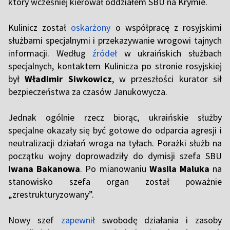
który wcześniej kierował oddziałem SBU na Krymie.
Kulinicz został
oskarżony
o współpracę z rosyjskimi
służbami specjalnymi i przekazywanie wrogowi tajnych
informacji. Według
źródeł
w ukraińskich służbach
specjalnych, kontaktem Kulinicza po stronie rosyjskiej
był
Władimir Siwkowicz
, w przeszłości kurator sił
bezpieczeństwa za czasów Janukowycza.
Jednak ogólnie rzecz biorąc, ukraińskie służby
specjalne okazały się być gotowe do odparcia agresji i
neutralizacji działań wroga na tyłach. Porażki służb na
początku wojny doprowadziły do dymisji szefa SBU
Iwana Bakanowa
. Po mianowaniu
Wasila Maluka
na
stanowisko szefa organ został poważnie
„zrestrukturyzowany”.
Nowy szef
zapewnił
swobodę działania i zasoby