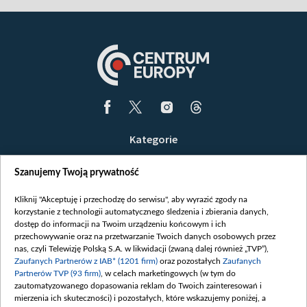
Kategorie
Wiadomości
Szanujemy Twoją prywatność
Wojna
Opinie
Kliknij "Akceptuję i przechodzę do serwisu", aby wyrazić zgody na
korzystanie z technologii automatycznego śledzenia i zbierania danych,
Białoruś / Polska
dostęp do informacji na Twoim urządzeniu końcowym i ich
Czytelnia
przechowywanie oraz na przetwarzanie Twoich danych osobowych przez
nas, czyli Telewizję Polską S.A. w likwidacji (zwaną dalej również „TVP”),
Centrum Europy
Zaufanych Partnerów z IAB* (1201 firm)
oraz pozostałych
Zaufanych
Partnerów TVP (93 firm)
, w celach marketingowych (w tym do
O nas
zautomatyzowanego dopasowania reklam do Twoich zainteresowań i
Kontakt
mierzenia ich skuteczności) i pozostałych, które wskazujemy poniżej, a