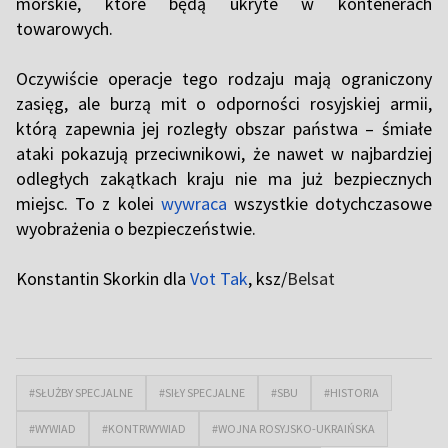
morskie, które będą ukryte w kontenerach
towarowych.
Oczywiście operacje tego rodzaju mają ograniczony
zasięg, ale burzą mit o odporności rosyjskiej armii,
którą zapewnia jej rozległy obszar państwa – śmiałe
ataki pokazują przeciwnikowi, że nawet w najbardziej
odległych zakątkach kraju nie ma już bezpiecznych
miejsc. To z kolei
wywraca
wszystkie dotychczasowe
wyobrażenia o bezpieczeństwie.
Konstantin Skorkin dla
Vot Tak
, ksz/
Belsat
#SŁUŻBY SPECJALNE
#SIŁY SPECJALNE
#SBU
#HISTORIA
#WYWIAD
#KONTRWYWIAD
#WOJNA ROSYJSKO-UKRAIŃSKA