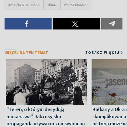
#WOJNA W DONBASIE
#KRYM
#MOST KRYMSKI
WIĘCEJ NA TEN TEMAT
ZOBACZ WIĘCEJ
"Teren, o którym decydują
Bałkany a Ukrai
mocarstwa". Jak rosyjska
skomplikowana i
propaganda używa rocznic wybuchu
historia może u