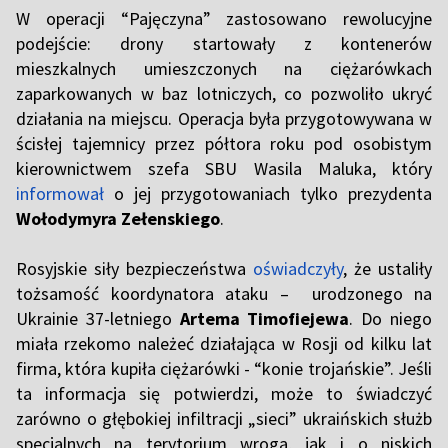
W operacji “Pajęczyna” zastosowano rewolucyjne
podejście: drony startowały z kontenerów
mieszkalnych umieszczonych na ciężarówkach
zaparkowanych w baz lotniczych, co pozwoliło ukryć
działania na miejscu. Operacja była przygotowywana w
ścisłej tajemnicy przez półtora roku pod osobistym
kierownictwem szefa SBU Wasila Maluka, który
informował
o jej przygotowaniach tylko prezydenta
Wołodymyra Zełenskiego
.
Rosyjskie siły bezpieczeństwa
oświadczyły
, że ustaliły
tożsamość koordynatora ataku – urodzonego na
Ukrainie 37-letniego
Artema Timofiejewa
. Do niego
miała rzekomo należeć działająca w Rosji od kilku lat
firma, która kupiła ciężarówki - “konie trojańskie”. Jeśli
ta informacja się potwierdzi, może to świadczyć
zarówno o głębokiej infiltracji „sieci” ukraińskich służb
specjalnych na terytorium wroga, jak i o niskich