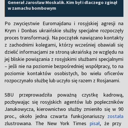
Generał Jarosław Moskalik. Kim był i dlaczego zginął
w zamachu bombowym
Po zwycięstwie Euromajdanu i rosyjskiej agresji na
Krym i Donbas ukraińskie służby specjalne rozpoczęły
proces transformacji. Na początek nawiązano kontakty
z zachodnimi kolegami, którzy wcześniej obawiali się
dzielić informacjami ze stroną ukraińską ze względu na
jej bliskie powiązania z rosyjskimi służbami specjalnymi
– jeśli nie na poziomie bezpośredniej współpracy, to na
poziomie kontaktów osobistych, bo wielu oficerów
rozpoczynało służbę lub uczyło się razem z Rosjanami.
SBU przeprowadziła poważną czystkę kadrową,
pozbywając się rosyjskich agentów lub popleczników
Janukowycza, kierownictwo służby zmieniło się w 90
proc., około jedna czwarta funkcjonariuszy
została
zlustrowana. The New York Times
pisał
, że przy