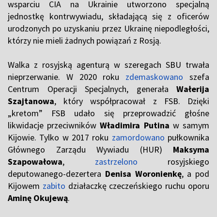
wsparciu CIA na Ukrainie utworzono specjalną
jednostkę kontrwywiadu, składającą się z oficerów
urodzonych po uzyskaniu przez Ukrainę niepodległości,
którzy nie mieli żadnych powiązań z Rosją.
Walka z rosyjską agenturą w szeregach SBU trwała
nieprzerwanie. W 2020 roku
zdemaskowano
szefa
Centrum Operacji Specjalnych, generała
Wałerija
Szajtanowa
, który współpracował z FSB. Dzięki
„kretom” FSB udało się przeprowadzić głośne
likwidacje przeciwników
Władimira Putina
w samym
Kijowie. Tylko w 2017 roku
zamordowano
pułkownika
Głównego Zarządu Wywiadu (HUR)
Maksyma
Szapowałowa
,
zastrzelono
rosyjskiego
deputowanego-dezertera
Denisa Woronienkę
, a pod
Kijowem
zabito
działaczkę czeczeńskiego ruchu oporu
Aminę Okujewą
.