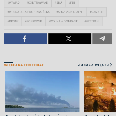
#WYWIAD
#KONTRWYWIAD
#SBU
#FSB
#WOJNA ROSYJSKO-UKRAIŃSKA
#SŁUŻBY SPECJALNE
#ZAMACH
#DRONY
#POKROWSK
#WOJNA W DONBASIE
#WETERANI
WIĘCEJ NA TEN TEMAT
ZOBACZ WIĘCEJ