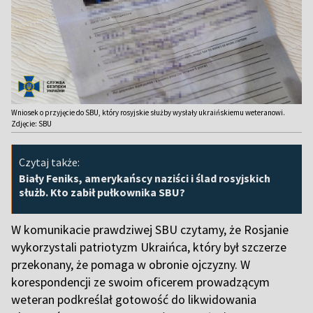
Wniosek o przyjęcie do SBU, który rosyjskie służby wysłały ukraińskiemu weteranowi.
Zdjęcie: SBU
Czytaj także:
Biały Feniks, amerykańscy naziści i ślad rosyjskich
służb. Kto zabił pułkownika SBU?
W komunikacie prawdziwej SBU czytamy, że Rosjanie
wykorzystali patriotyzm Ukraińca, który był szczerze
przekonany, że pomaga w obronie ojczyzny. W
korespondencji ze swoim oficerem prowadzącym
weteran podkreślał gotowość do likwidowania