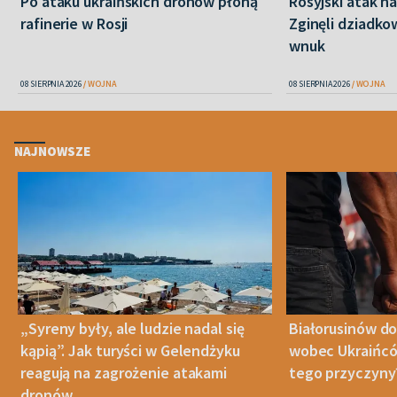
Po ataku ukraińskich dronów płoną
Rosyjski atak n
rafinerie w Rosji
Zginęli dziadkow
wnuk
08 SIERPNIA 2026
WOJNA
08 SIERPNIA 2026
WOJNA
NAJNOWSZE
„Syreny były, ale ludzie nadal się
Białorusinów do
kąpią”. Jak turyści w Gelendżyku
wobec Ukraińców
reagują na zagrożenie atakami
tego przyczyny
dronów