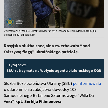
Zwerbowany przez FSB ukraiński weteran był przekonany, że likwiduje zdrajcę na
polecenie SBU. Zdjęcie: SBU
Rosyjska służba specjalna zwerbowała “pod
fałszywą flagą” ukraińskiego patriotę.
Czytaj także:
SBU zatrzymała na Wołyniu agenta białoruskiego KGB
Służba Bezpieczeństwa Ukrainy (SBU)
poinformowała
o udaremnieniu zabójstwa dowódcy 108.
Samodzielnego Batalionu Szturmowego “Wilki Da
Vinci”,
kpt. Serhija Filimonowa
.