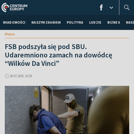
WIADOMOŚCI
NASZYM ZDANIEM
POLITYKA
LUDZIE
BIZNES
NAS
Wojna
FSB podszyła się pod SBU.
Udaremniono zamach na dowódcę
“Wilków Da Vinci”
29.07.2025, 10:59