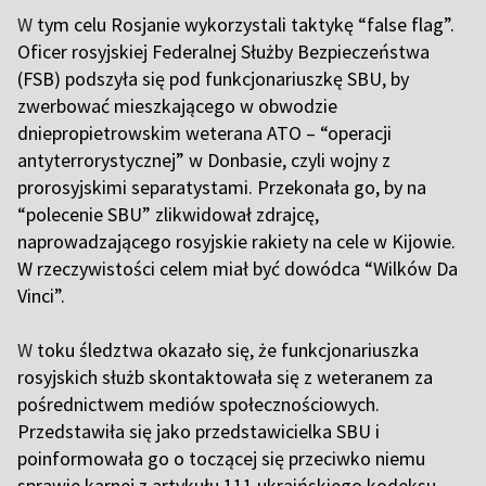
W
tym celu Rosjanie wykorzystali taktykę “false flag”.
Oficer rosyjskiej Federalnej Służby Bezpieczeństwa
(FSB) podszyła się pod funkcjonariuszkę SBU, by
zwerbować mieszkającego w obwodzie
dniepropietrowskim weterana ATO – “operacji
antyterrorystycznej” w Donbasie, czyli wojny z
prorosyjskimi separatystami. Przekonała go, by na
“polecenie SBU” zlikwidował zdrajcę,
naprowadzającego rosyjskie rakiety na cele w Kijowie.
W rzeczywistości celem miał być dowódca “Wilków Da
Vinci”.
W
toku śledztwa okazało się, że funkcjonariuszka
rosyjskich służb skontaktowała się z weteranem za
pośrednictwem mediów społecznościowych.
Przedstawiła się jako przedstawicielka SBU i
poinformowała go o toczącej się przeciwko niemu
sprawie karnej z artykułu 111 ukraińskiego kodeksu