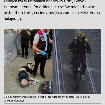
zabójca był w ubraniach dostawcy firmy Glovo i
czarnym hełmie. Po oddaniu strzałów miał schować
pistolet do torby i uciec z miejsca zamachu elektryczną
hulajnogą.
Ciało zamordowanego Andrija Parubija i prawdopodobny zabójca. Zdjęcia z sieci
społecznościowych