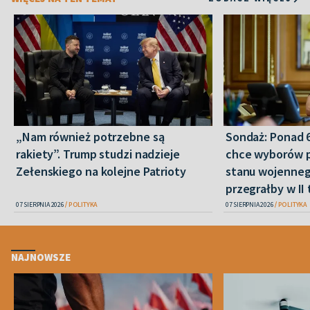
„Nam również potrzebne są
Sondaż: Ponad 
rakiety”. Trump studzi nadzieje
chce wyborów 
Zełenskiego na kolejne Patrioty
stanu wojenneg
przegrałby w II 
07 SIERPNIA 2026
POLITYKA
07 SIERPNIA 2026
POLITYKA
NAJNOWSZE