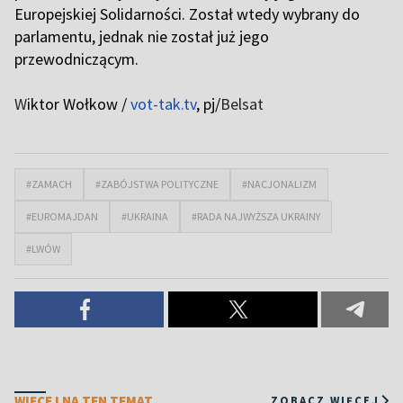
Europejskiej Solidarności. Został wtedy wybrany do
parlamentu, jednak nie został już jego
przewodniczącym.
W
iktor Wołkow /
vot-tak.tv
, pj/
Belsat
#ZAMACH
#ZABÓJSTWA POLITYCZNE
#NACJONALIZM
#EUROMAJDAN
#UKRAINA
#RADA NAJWYŻSZA UKRAINY
#LWÓW
WIĘCEJ NA TEN TEMAT
ZOBACZ WIĘCEJ