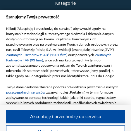
Kategorie
Wiadomości
Szanujemy Twoją prywatność
Wojna
Opinie
Kliknij "Akceptuję i przechodzę do serwisu", aby wyrazić zgody na
korzystanie z technologii automatycznego śledzenia i zbierania danych,
Białoruś / Polska
dostęp do informacji na Twoim urządzeniu końcowym i ich
Czytelnia
przechowywanie oraz na przetwarzanie Twoich danych osobowych przez
nas, czyli Telewizję Polską S.A. w likwidacji (zwaną dalej również „TVP”),
Centrum Europy
Zaufanych Partnerów z IAB* (1201 firm)
oraz pozostałych
Zaufanych
Partnerów TVP (93 firm)
, w celach marketingowych (w tym do
O nas
zautomatyzowanego dopasowania reklam do Twoich zainteresowań i
Kontakt
mierzenia ich skuteczności) i pozostałych, które wskazujemy poniżej, a
także zgody na udostępnianie przez nas identyfikatora PPID do Google.
Informacje o nadawcy
Serwisy partnerskie
Twoje dane osobowe zbierane podczas odwiedzania przez Ciebie naszych
poszczególnych serwisów
zwanych dalej „Portalem”, w tym informacje
belsat.eu
zapisywane za pomocą technologii takich jak: pliki cookie, sygnalizatory
slava.tv
WWW lub innych podobnych technologii umożliwiających świadczenie
dopasowanych i bezpiecznych usług, personalizację treści oraz reklam,
tvpworld.com
udostępnianie funkcji mediów społecznościowych oraz analizowanie ruchu
Akceptuję i przechodzę do serwisu
vot-tak.tv
w Internecie.
Moje zgody
Twoje dane osobowe zbierane podczas odwiedzania przez Ciebie