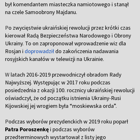
był komendantem miasteczka namiotowego i stanął
na czele Samoobrony Majdanu.
P
o zwycięstwie ukraińskiej rewolucji przez krótki czas
kierował Radą Bezpieczeństwa Narodowego i Obrony
Ukrainy. To on zaproponował wprowadzenie wiz dla
Rosjan i
doprowadził
do zakończenia nadawania
rosyjskich kanałów w telewizji na Ukrainie.
W
latach 2016-2019 przewodniczył obradom Rady
Najwyższej. Występując w 2017 roku podczas
posiedzednia z okazji 100. rocznicy ukraińskiej rewolucji
oświadczył, że od początku istnienia Ukrainy-Rusi
Kijowskiej jej wrogiem była “moskiewska orda”.
P
odczas wyborów prezydenckich w 2019 roku poparł
Patra Poroszenkę
i podczas wyborów
przedterminowych wystartował z listy jego