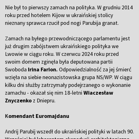
Nie był to pierwszy zamach na polityka. W grudniu 2014
roku przed hotelem Kijow w ukraińskiej stolicy
nieznany sprawca rzucił pod nogi Parubija granat.
Z
amach na byłego przewodniczącego parlamentu jest
już drugim zabójstwem ukraińskiego polityka we
Lwowie w ciągu roku. W czerwcu 2024 roku przed
swoim domem zginęła była deputowana partii
Swoboda
Irina Farion.
Odpowiedzialność za jej śmierć
wzięła na siebie neonazistowska grupa NS/WP. W ciągu
kilku dni służby zatrzymały podejrzanego o wykonanie
zamachu - okazał się nim 18-letni
Wiaczesław
Znyczenko
z Dniepru.
K
omendant Euromajdanu
A
ndrij Parubij wszedł do ukraińskiej polityki w latach 90.