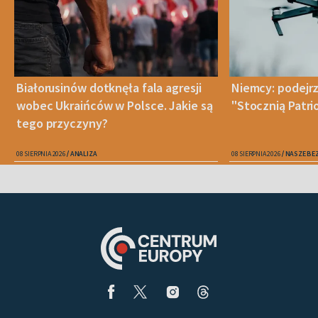
Białorusinów dotknęła fala agresji
Niemcy: podejrz
wobec Ukraińców w Polsce. Jakie są
"Stocznią Patr
tego przyczyny?
08 SIERPNIA 2026
ANALIZA
08 SIERPNIA 2026
NASZE BE