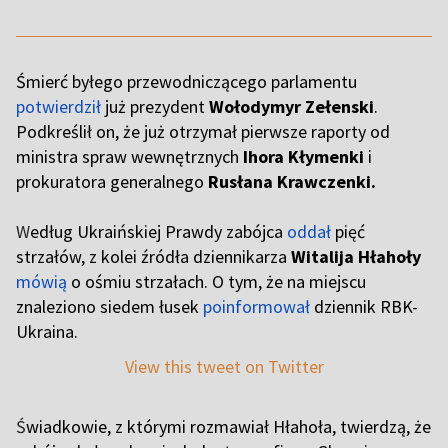
Śmierć byłego przewodniczącego parlamentu
potwierdził
już prezydent
Wołodymyr Zełenski
.
Podkreślił on, że już otrzymał pierwsze raporty od
ministra spraw wewnętrznych
Ihora Kłymenki
i
prokuratora generalnego
Rusłana Krawczenki.
W
edług Ukraińskiej Prawdy zabójca
oddał
pięć
strzałów, z kolei źródła dziennikarza
Witalija Hłahoły
mówią
o ośmiu strzałach. O tym, że na miejscu
znaleziono siedem łusek
poinformował
dziennik RBK-
Ukraina.
View this tweet on Twitter
Ś
wiadkowie, z którymi rozmawiał Hłahoła, twierdzą, że