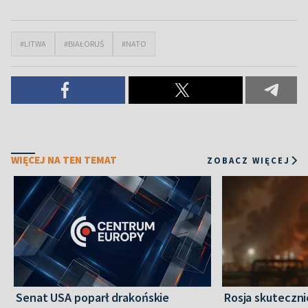
#LITWA
#BIAŁORUŚ
#NATO
WIĘCEJ NA TEN TEMAT
ZOBACZ WIĘCEJ
Senat USA poparł drakońskie
Rosja skuteczn