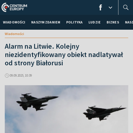
WIADOMOŚCI
NASZYM ZDANIEM
POLITYKA
LUDZIE
BIZNES
NAS
Wiadomości
Alarm na Litwie. Kolejny
niezidentyfikowany obiekt nadlatywał
od strony Białorusi
09.09.2025, 10:39