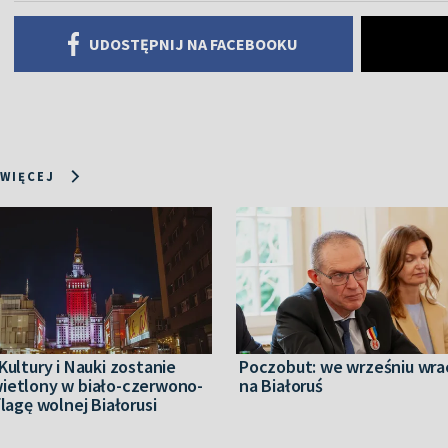
UDOSTĘPNIJ NA FACEBOOKU
 WIĘCEJ
Kultury i Nauki zostanie
Poczobut: we wrześniu wr
ietlony w biało-czerwono-
na Białoruś
flagę wolnej Białorusi