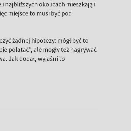
i najbliższych okolicach mieszkają i
ęc miejsce to musi być pod
czyć żadnej hipotezy: mógł być to
ie polatać”, ale mogły też nagrywać
a. Jak dodał, wyjaśni to