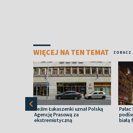
WIĘCEJ NA TEN TEMAT
ZOBACZ
Reżim Łukaszenki uznał Polską
Pałac 
Agencję Prasową za
podśw
ekstremistyczną
białą 