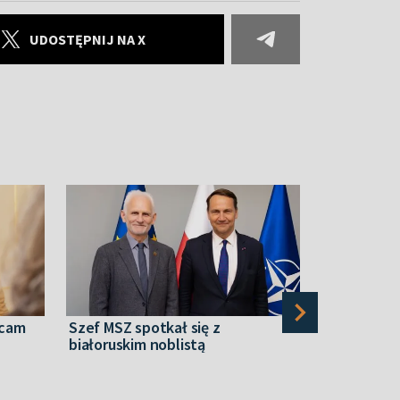
UDOSTĘPNIJ NA X
acam
Szef MSZ spotkał się z
Reżim Łuka
białoruskim noblistą
Agencję Pr
ekstremis