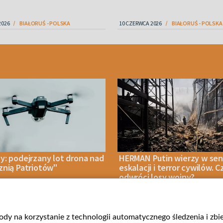
2026
BIAŁORUŚ - POLSKA
10 CZERWCA 2026
BIAŁORUŚ - POLSKA
y: podejrzany lot drona nad
HERMAN Putin wierzy w sen
znią Patriotów"
eskalacji i terror cywilów. C
odwróci losy wojny?
gody na korzystanie z technologii automatycznego śledzenia i zb
IA 2026
NASZE BEZPIECZEŃSTWO
08 SIERPNIA 2026
OPINIE