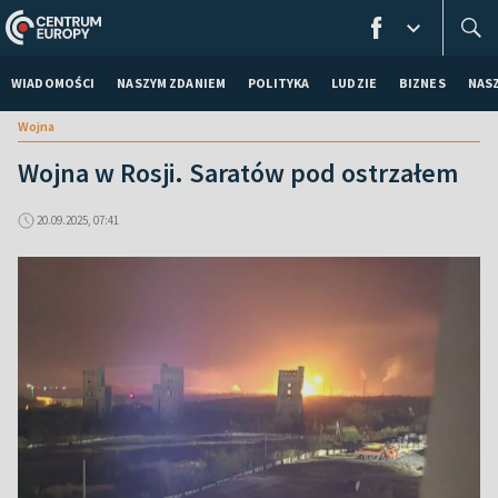
WIADOMOŚCI
NASZYM ZDANIEM
POLITYKA
LUDZIE
BIZNES
NAS
Wojna
Wojna w Rosji. Saratów pod ostrzałem
20.09.2025, 07:41