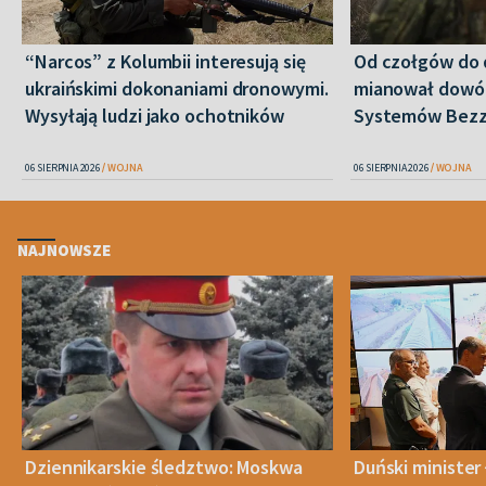
“Narcos” z Kolumbii interesują się
Od czołgów do 
ukraińskimi dokonaniami dronowymi.
mianował dowó
Wysyłają ludzi jako ochotników
Systemów Bez
06 SIERPNIA 2026
WOJNA
06 SIERPNIA 2026
WOJNA
NAJNOWSZE
Dziennikarskie śledztwo: Moskwa
Duński minister 