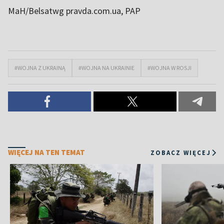
MaH/Belsatwg pravda.com.ua, PAP
#WOJNA Z UKRAINĄ
#WOJNA NA UKRAINIE
#WOJNA W ROSJI
WIĘCEJ NA TEN TEMAT
ZOBACZ WIĘCEJ