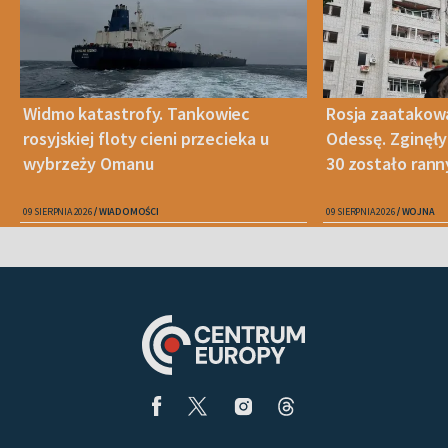
Widmo katastrofy. Tankowiec
Rosja zaatakow
rosyjskiej floty cieni przecieka u
Odessę. Zginęły
wybrzeży Omanu
30 zostało ran
09 SIERPNIA 2026
WIADOMOŚCI
09 SIERPNIA 2026
WOJNA