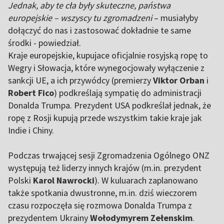
Jednak, aby te cła były skuteczne, państwa
europejskie – wszyscy tu zgromadzeni
– musiałyby
dołączyć do nas i zastosować dokładnie te same
środki - powiedział.
Kraje europejskie, kupujace oficjalnie rosyjską ropę to
Wegry i Słowacja, które wynegocjowały wyłączenie z
sankcji UE, a ich przywódcy (premierzy
Viktor Orban
i
Robert Fico
) podkreślają sympatię do administracji
Donalda Trumpa. Prezydent USA podkreślał jednak, że
ropę z Rosji kupują przede wszystkim takie kraje jak
Indie i Chiny.
Podczas trwającej sesji Zgromadzenia Ogólnego ONZ
występują też liderzy innych krajów (m.in. prezydent
Polski
Karol Nawrocki
). W kuluarach zaplanowano
także spotkania dwustronne, m.in. dziś wieczorem
czasu rozpoczęła się rozmowa Donalda Trumpa z
prezydentem Ukrainy
Wołodymyrem Zełenskim
.