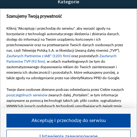
Kategorie
Wiadomości
Szanujemy Twoją prywatność
Wojna
Opinie
Kliknij "Akceptuję i przechodzę do serwisu", aby wyrazić zgody na
korzystanie z technologii automatycznego śledzenia i zbierania danych,
Białoruś / Polska
dostęp do informacji na Twoim urządzeniu końcowym i ich
Czytelnia
przechowywanie oraz na przetwarzanie Twoich danych osobowych przez
nas, czyli Telewizję Polską S.A. w likwidacji (zwaną dalej również „TVP”),
Centrum Europy
Zaufanych Partnerów z IAB* (1201 firm)
oraz pozostałych
Zaufanych
Partnerów TVP (93 firm)
, w celach marketingowych (w tym do
O nas
zautomatyzowanego dopasowania reklam do Twoich zainteresowań i
Kontakt
mierzenia ich skuteczności) i pozostałych, które wskazujemy poniżej, a
także zgody na udostępnianie przez nas identyfikatora PPID do Google.
Informacje o nadawcy
Serwisy partnerskie
Twoje dane osobowe zbierane podczas odwiedzania przez Ciebie naszych
poszczególnych serwisów
zwanych dalej „Portalem”, w tym informacje
belsat.eu
zapisywane za pomocą technologii takich jak: pliki cookie, sygnalizatory
WWW lub innych podobnych technologii umożliwiających świadczenie
slava.tv
dopasowanych i bezpiecznych usług, personalizację treści oraz reklam,
tvpworld.com
udostępnianie funkcji mediów społecznościowych oraz analizowanie ruchu
Akceptuję i przechodzę do serwisu
w Internecie.
vot-tak.tv
Moje zgody
Twoje dane osobowe zbierane podczas odwiedzania przez Ciebie
Ustawienia zaawansowane