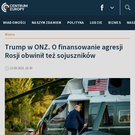
WIADOMOŚCI
NASZYM ZDANIEM
POLITYKA
LUDZIE
BIZNES
NAS
Wojna
Trump w ONZ. O finansowanie agresji
Rosji obwinił też sojuszników
23.09.2025, 16:39