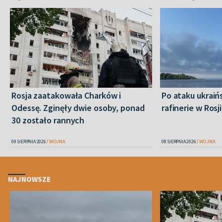
Rosja zaatakowała Charków i
Po ataku ukraiń
Odessę. Zginęły dwie osoby, ponad
rafinerie w Rosji
30 zostało rannych
09 SIERPNIA 2026
WOJNA
08 SIERPNIA 2026
WOJNA
NAJNOWSZE