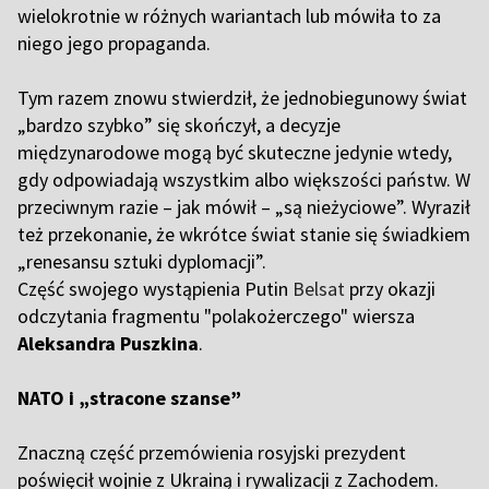
wielokrotnie w różnych wariantach lub mówiła to za
niego jego propaganda.
Tym razem znowu stwierdził, że jednobiegunowy świat
„bardzo szybko” się skończył, a decyzje
międzynarodowe mogą być skuteczne jedynie wtedy,
gdy odpowiadają wszystkim albo większości państw. W
przeciwnym razie – jak mówił – „są nieżyciowe”. Wyraził
też przekonanie, że wkrótce świat stanie się świadkiem
„renesansu sztuki dyplomacji”.
Część swojego wystąpienia Putin
Belsat
przy okazji
odczytania fragmentu "polakożerczego" wiersza
Aleksandra Puszkina
.
NATO i „stracone szanse”
Znaczną część przemówienia rosyjski prezydent
poświęcił wojnie z Ukrainą i rywalizacji z Zachodem.