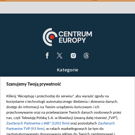
Kategorie
Wiadomości
Szanujemy Twoją prywatność
Wojna
Opinie
Kliknij "Akceptuję i przechodzę do serwisu", aby wyrazić zgody na
korzystanie z technologii automatycznego śledzenia i zbierania danych,
Białoruś / Polska
dostęp do informacji na Twoim urządzeniu końcowym i ich
Czytelnia
przechowywanie oraz na przetwarzanie Twoich danych osobowych przez
nas, czyli Telewizję Polską S.A. w likwidacji (zwaną dalej również „TVP”),
Centrum Europy
Zaufanych Partnerów z IAB* (1201 firm)
oraz pozostałych
Zaufanych
Partnerów TVP (93 firm)
, w celach marketingowych (w tym do
O nas
zautomatyzowanego dopasowania reklam do Twoich zainteresowań i