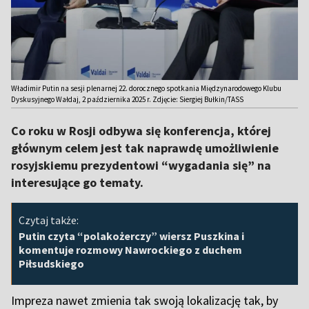
Władimir Putin na sesji plenarnej 22. dorocznego spotkania Międzynarodowego Klubu
Dyskusyjnego Wałdaj, 2 października 2025 r. Zdjęcie: Siergiej Bułkin/TASS
Co roku w Rosji odbywa się konferencja, której
głównym celem jest tak naprawdę umożliwienie
rosyjskiemu prezydentowi “wygadania się” na
interesujące go tematy.
Czytaj także:
Putin czyta “polakożerczy” wiersz Puszkina i
komentuje rozmowy Nawrockiego z duchem
Piłsudskiego
Impreza nawet zmienia tak swoją lokalizację tak, by