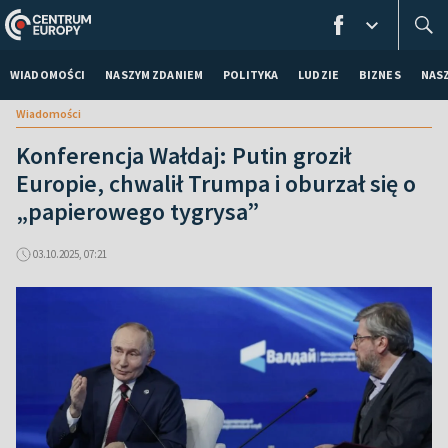
WIADOMOŚCI
NASZYM ZDANIEM
POLITYKA
LUDZIE
BIZNES
NAS
Wiadomości
Konferencja Wałdaj: Putin groził
Europie, chwalił Trumpa i oburzał się o
„papierowego tygrysa”
03.10.2025, 07:21