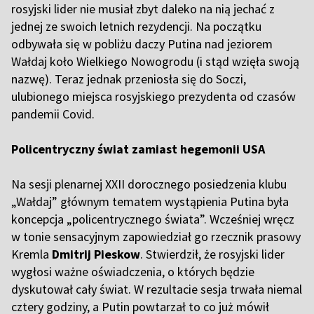
rosyjski lider nie musiał zbyt daleko na nią jechać z
jednej ze swoich letnich rezydencji. Na początku
odbywała się w pobliżu daczy Putina nad jeziorem
Wałdaj koło Wielkiego Nowogrodu (i stąd wzięła swoją
nazwę). Teraz jednak przeniosła się do Soczi,
ulubionego miejsca rosyjskiego prezydenta od czasów
pandemii Covid.
Policentryczny świat zamiast hegemonii USA
Na sesji plenarnej XXII dorocznego posiedzenia klubu
„Wałdaj” głównym tematem wystąpienia Putina była
koncepcja „policentrycznego świata”. Wcześniej wręcz
w tonie sensacyjnym zapowiedział go rzecznik prasowy
Kremla
Dmitrij Pieskow
. Stwierdził, że rosyjski lider
wygłosi ważne oświadczenia, o których będzie
dyskutował cały świat. W rezultacie sesja trwała niemal
cztery godziny, a Putin powtarzał to co już mówił