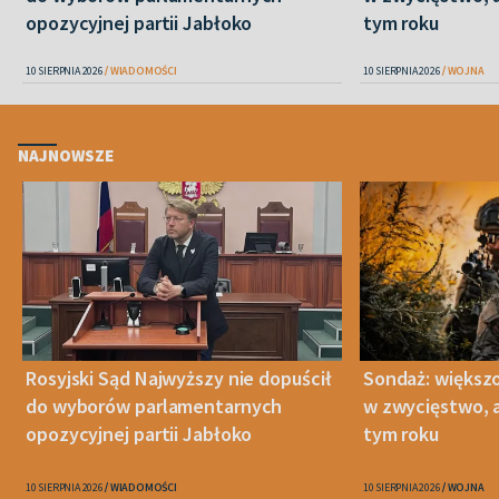
opozycyjnej partii Jabłoko
tym roku
10 SIERPNIA 2026
WIADOMOŚCI
10 SIERPNIA 2026
WOJNA
NAJNOWSZE
Rosyjski Sąd Najwyższy nie dopuścił
Sondaż: większ
do wyborów parlamentarnych
w zwycięstwo, a
opozycyjnej partii Jabłoko
tym roku
10 SIERPNIA 2026
WIADOMOŚCI
10 SIERPNIA 2026
WOJNA