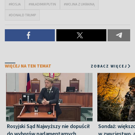
#ROSJA
#WŁADIMIR PUTIN
#WOJNA Z UKRAINĄ
#DONALD TRUMP
WIĘCEJ NA TEN TEMAT
ZOBACZ WIĘCEJ
Rosyjski Sąd Najwyższy nie dopuścił
Sondaż: większ
do wyborów parlamentarnych
w zwycięstwo, a