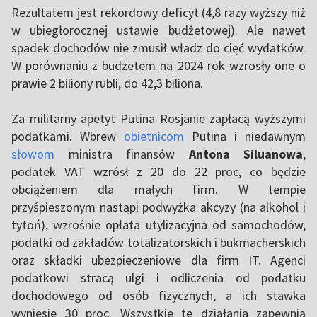
Rezultatem jest rekordowy deficyt (4,8 razy wyższy niż
w ubiegłorocznej ustawie budżetowej). Ale nawet
spadek dochodów nie zmusił władz do cięć wydatków.
W porównaniu z budżetem na 2024 rok wzrosły one o
prawie 2 biliony rubli, do 42,3 biliona.
Za militarny apetyt Putina Rosjanie zapłacą wyższymi
podatkami. Wbrew
obietnicom
Putina i niedawnym
słowom
ministra finansów
Antona Siluanowa
,
podatek VAT wzrósł z 20 do 22 proc, co będzie
obciążeniem dla małych firm. W tempie
przyśpieszonym nastąpi podwyżka akcyzy (na alkohol i
tytoń), wzrośnie opłata utylizacyjna od samochodów,
podatki od zakładów totalizatorskich i bukmacherskich
oraz składki ubezpieczeniowe dla firm IT. Agenci
podatkowi stracą ulgi i odliczenia od podatku
dochodowego od osób fizycznych, a ich stawka
wyniesie 30 proc. Wszystkie te działania zapewnią