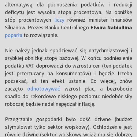
alternatywą dla podnoszenia podatków i redukcji
deficytu jest wysoka stopa procentowa. Na obniżkę
stóp procentowych
liczy
również minister finansów
Siluanow. Prezes Banku Centralnego
Elwira Nabiullina
poparła
to rozwiązanie.
Nie należy jednak spodziewać się natychmiastowej i
szybkiej obniżkę stopy bazowej. W końcu podniesienie
podatku VAT doprowadzi do wzrostu cen (ten podatek
jest przerzucany na konsumentów) i będzie trzeba
poczekać, aż ten efekt ustanie. Co więcej, znów
zaczęto
odnotowywać
wzrost płac, a bezrobocie
spadło do rekordowo niskiego poziomu: niedobór siły
roboczej będzie nadal napędzał inflację.
Przegrzanie gospodarki było dość dziwne (budżet
stymulował tylko sektor wojskowy). Ochłodzenie jest
równie dziwne (sektor wojskowy wciąż ma się dobrze,