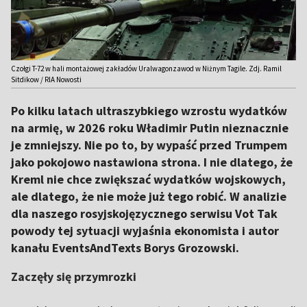
Czołgi T-72 w hali montażowej zakładów Uralwagonzawod w Niżnym Tagile. Zdj. Ramil
Sitdikow / RIA Nowosti
Po kilku latach ultraszybkiego wzrostu wydatków
na armię, w 2026 roku Władimir Putin nieznacznie
je zmniejszy. Nie po to, by wypaść przed Trumpem
jako pokojowo nastawiona strona. I nie dlatego, że
Kreml nie chce zwiększać wydatków wojskowych,
ale dlatego, że nie może już tego robić. W analizie
dla naszego rosyjskojęzycznego serwisu Vot Tak
powody tej sytuacji wyjaśnia ekonomista i autor
kanału EventsAndTexts Borys Grozowski.
Zaczęły się przymrozki