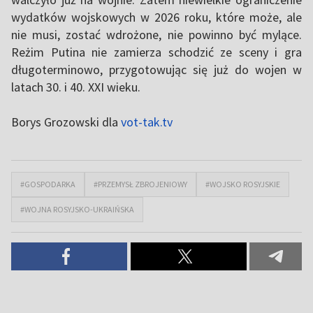
wydatków wojskowych w 2026 roku, które może, ale
nie musi, zostać wdrożone, nie powinno być mylące.
Reżim Putina nie zamierza schodzić ze sceny i gra
długoterminowo, przygotowując się już do wojen w
latach 30. i 40. XXI wieku.
Borys Grozowski dla
vot-tak.tv
#GOSPODARKA
#PRZEMYSŁ ZBROJENIOWY
#WOJSKO ROSYJSKIE
#WOJNA ROSYJSKO-UKRAIŃSKA