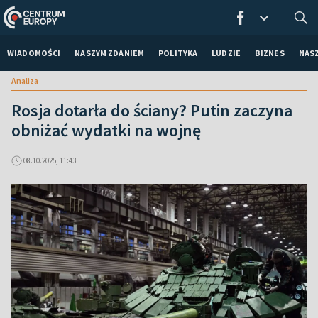
WIADOMOŚCI
NASZYM ZDANIEM
POLITYKA
LUDZIE
BIZNES
NAS
Analiza
Rosja dotarła do ściany? Putin zaczyna
obniżać wydatki na wojnę
08.10.2025, 11:43