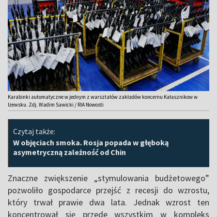
Karabinki automatyczne w jednym z warsztatów zakładów koncernu Kałasznikow w
Iżewsku. Zdj. Wadim Sawicki / RIA Nowosti
Czytaj także:
W objęciach smoka. Rosja popada w głęboką
asymetryczną zależność od Chin
Znaczne zwiększenie „stymulowania budżetowego”
pozwoliło gospodarce przejść z recesji do wzrostu,
który trwał prawie dwa lata. Jednak wzrost ten
koncentrował się przede wszystkim w kompleks