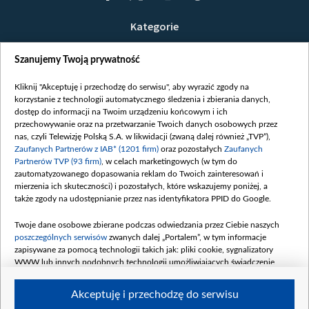
Kategorie
Wiadomości
Szanujemy Twoją prywatność
Wojna
Opinie
Kliknij "Akceptuję i przechodzę do serwisu", aby wyrazić zgody na
korzystanie z technologii automatycznego śledzenia i zbierania danych,
Białoruś / Polska
dostęp do informacji na Twoim urządzeniu końcowym i ich
Czytelnia
przechowywanie oraz na przetwarzanie Twoich danych osobowych przez
nas, czyli Telewizję Polską S.A. w likwidacji (zwaną dalej również „TVP”),
Centrum Europy
Zaufanych Partnerów z IAB* (1201 firm)
oraz pozostałych
Zaufanych
Partnerów TVP (93 firm)
, w celach marketingowych (w tym do
O nas
zautomatyzowanego dopasowania reklam do Twoich zainteresowań i
Kontakt
mierzenia ich skuteczności) i pozostałych, które wskazujemy poniżej, a
także zgody na udostępnianie przez nas identyfikatora PPID do Google.
Informacje o nadawcy
Serwisy partnerskie
Twoje dane osobowe zbierane podczas odwiedzania przez Ciebie naszych
poszczególnych serwisów
zwanych dalej „Portalem”, w tym informacje
belsat.eu
zapisywane za pomocą technologii takich jak: pliki cookie, sygnalizatory
slava.tv
WWW lub innych podobnych technologii umożliwiających świadczenie
dopasowanych i bezpiecznych usług, personalizację treści oraz reklam,
tvpworld.com
udostępnianie funkcji mediów społecznościowych oraz analizowanie ruchu
Akceptuję i przechodzę do serwisu
vot-tak.tv
w Internecie.