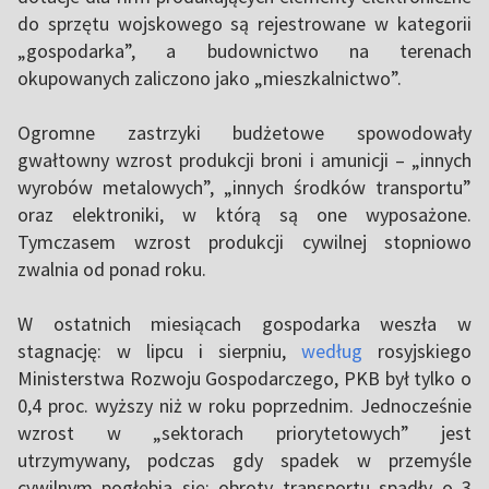
do sprzętu wojskowego są rejestrowane w kategorii
„gospodarka”, a budownictwo na terenach
okupowanych zaliczono jako „mieszkalnictwo”.
Ogromne zastrzyki budżetowe spowodowały
gwałtowny wzrost produkcji broni i amunicji – „innych
wyrobów metalowych”, „innych środków transportu”
oraz elektroniki, w którą są one wyposażone.
Tymczasem wzrost produkcji cywilnej stopniowo
zwalnia od ponad roku.
W ostatnich miesiącach gospodarka weszła w
stagnację: w lipcu i sierpniu,
według
rosyjskiego
Ministerstwa Rozwoju Gospodarczego, PKB był tylko o
0,4 proc. wyższy niż w roku poprzednim. Jednocześnie
wzrost w „sektorach priorytetowych” jest
utrzymywany, podczas gdy spadek w przemyśle
cywilnym pogłębia się: obroty transportu spadły o 3