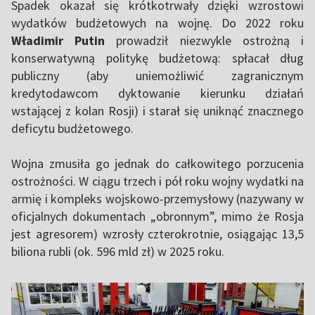
Spadek okazał się krótkotrwały dzięki wzrostowi
wydatków budżetowych na wojnę. Do 2022 roku
Władimir Putin
prowadził niezwykle ostrożną i
konserwatywną politykę budżetową: spłacał dług
publiczny (aby uniemożliwić zagranicznym
kredytodawcom dyktowanie kierunku działań
wstającej z kolan Rosji) i starał się uniknąć znacznego
deficytu budżetowego.
Wojna zmusiła go jednak do całkowitego porzucenia
ostrożności. W ciągu trzech i pół roku wojny wydatki na
armię i kompleks wojskowo-przemysłowy (nazywany w
oficjalnych dokumentach „obronnym”, mimo że Rosja
jest agresorem) wzrosły czterokrotnie, osiągając 13,5
biliona rubli (ok. 596 mld zł) w 2025 roku.