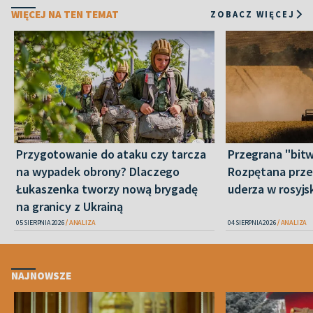
WIĘCEJ NA TEN TEMAT
ZOBACZ WIĘCEJ
Przygotowanie do ataku czy tarcza
Przegrana "bitw
na wypadek obrony? Dlaczego
Rozpętana prze
Łukaszenka tworzy nową brygadę
uderza w rosyjs
na granicy z Ukrainą
05 SIERPNIA 2026
ANALIZA
04 SIERPNIA 2026
ANALIZA
NAJNOWSZE