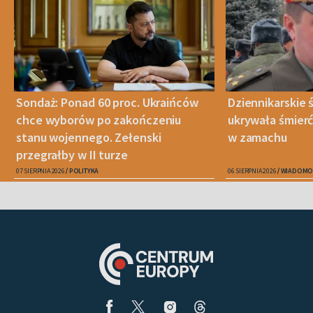
Sondaż: Ponad 60 proc. Ukraińców
Dziennikarskie
chce wyborów po zakończeniu
ukrywała śmier
stanu wojennego. Zełenski
w zamachu
przegrałby w II turze
07 SIERPNIA 2026
POLITYKA
06 SIERPNIA 2026
WIADOMO