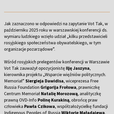
Jak zaznaczono w odpowiedzi na zapytanie Vot Tak, w
październiku 2025 roku w warszawskiej konferencji ds.
wymiaru ludzkiego wzięło udział „kilku przedstawicieli
rosyjskiego społeczeństwa obywatelskiego, w tym
organizacje pozarządowe”.
Wśród rosyjskich prelegentów konferencji w Warszawie
Vot Tak zauważył opozycjonistę
Ilję Jaszyna
,
kierownika projektu „Wsparcie więźniów politycznych.
Memoriał”
Siergieja Dawidisa
, wiceprezesa Free
Russia Foundation
Grigorija Frołowa
, prawniczkę
Centrum Memoriał
Natalię Morozową
, analityczkę
prawną OVD-Info
Polinę Kurakiną
, obrońcę praw
człowieka
Pawła Czikowa
, współzałożycielkę fundacji
Indigenous Peoples of Russia
Wiktorię Maładajewą
,