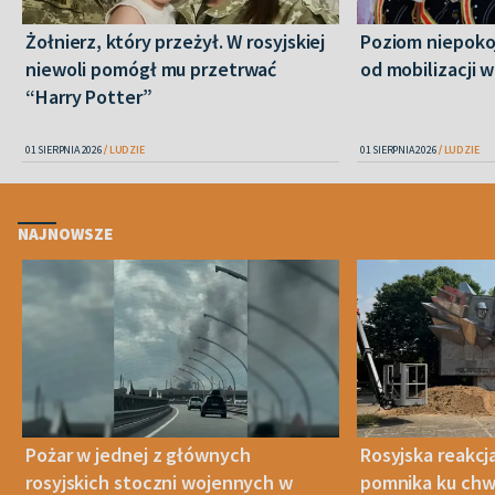
Żołnierz, który przeżył. W rosyjskiej
Poziom niepoko
niewoli pomógł mu przetrwać
od mobilizacji w
“Harry Potter”
01 SIERPNIA 2026
LUDZIE
01 SIERPNIA 2026
LUDZIE
NAJNOWSZE
Pożar w jednej z głównych
Rosyjska reakcj
rosyjskich stoczni wojennych w
pomnika ku chwa