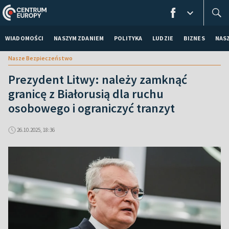
WIADOMOŚCI
NASZYM ZDANIEM
POLITYKA
LUDZIE
BIZNES
NAS
Nasze Bezpieczeństwo
Prezydent Litwy: należy zamknąć
granicę z Białorusią dla ruchu
osobowego i ograniczyć tranzyt
26.10.2025, 18:36