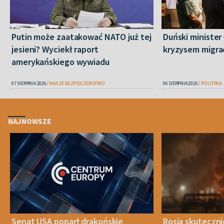
Putin może zaatakować NATO już tej
Duński minister 
jesieni? Wyciekł raport
kryzysem migra
amerykańskiego wywiadu
07 SIERPNIA 2026
NASZE BEZPIECZEŃSTWO
06 SIERPNIA 2026
POLITYKA
NAJNOWSZE
Senat USA poparł drakońskie
Rosja skuteczn