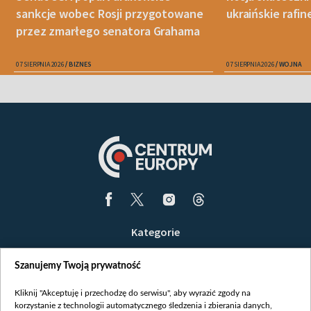
sankcje wobec Rosji przygotowane
ukraińskie rafin
przez zmarłego senatora Grahama
07 SIERPNIA 2026
BIZNES
07 SIERPNIA 2026
WOJNA
Kategorie
Wiadomości
Szanujemy Twoją prywatność
Wojna
Opinie
Kliknij "Akceptuję i przechodzę do serwisu", aby wyrazić zgody na
korzystanie z technologii automatycznego śledzenia i zbierania danych,