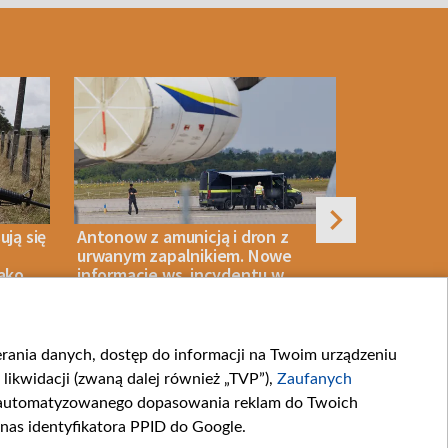
ują się
Antonow z amunicją i dron z
Była ambas
urwanym zapalnikiem. Nowe
oskarżona 
jako
informacje ws. incydentu w
wzbogaceni
Lipsku
ierania danych, dostęp do informacji na Twoim urządzeniu
06 SIERPNIA 2026
NASZE BEZPIECZEŃSTWO
06 SIERPNIA 2026
likwidacji (zwaną dalej również „TVP”),
Zaufanych
zautomatyzowanego dopasowania reklam do Twoich
 nas identyfikatora PPID do Google.