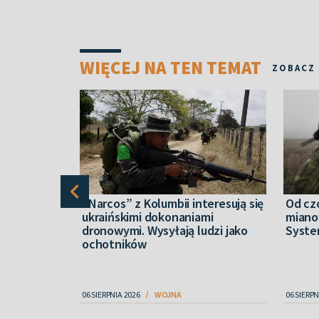
WIĘCEJ NA TEN TEMAT
ZOBACZ
nych
“Narcos” z Kolumbii interesują się
Od cz
jennych w
ukraińskimi dokonaniami
miano
gł objąć
dronowymi. Wysyłają ludzi jako
Syste
ochotników
06 SIERPNIA 2026
WOJNA
06 SIERPN