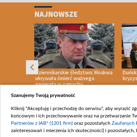
Item
1
NAJNOWSZE
of
4
rzyć
Dziennikarskie śledztwo: Moskwa
Duński
 przeciwko
ukrywała śmierć ważnego
kryzy
generała w zamachu
Szanujemy Twoją prywatność
Kliknij "Akceptuję i przechodzę do serwisu", aby wyrazić z
IECZEŃSTWO
06 SIERPNIA 2026
WIADOMOŚCI
06 SIERPN
końcowym i ich przechowywanie oraz na przetwarzanie Twoi
Item
Partnerów z IAB* (1201 firm)
oraz pozostałych
Zaufanych 
1
zainteresowań i mierzenia ich skuteczności) i pozostałych,