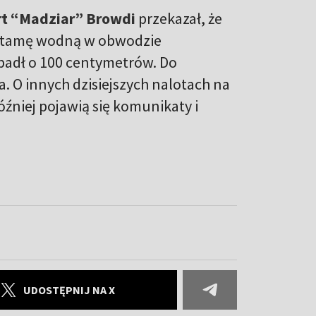
t “Madziar” Browdi
przekazał, że
a tamę wodną w obwodzie
padł o 100 centymetrów. Do
. O innych dzisiejszych nalotach na
później pojawią się komunikaty i
UDOSTĘPNIJ NA X