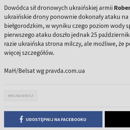
Dowódca sił dronowych ukraińskiej armii
Rober
ukraińskie drony ponownie dokonały ataku n
biełgorodzkim, w wyniku czego poziom wody s
pierwszego ataku doszło jednak 25 października
razie ukraińska strona milczy, ale możliwe, że 
więcej szczegółów.
MaH/Belsat
wg pravda.com.ua
#WOJNA W ROSJI
UDOSTĘPNIJ NA FACEBOOKU