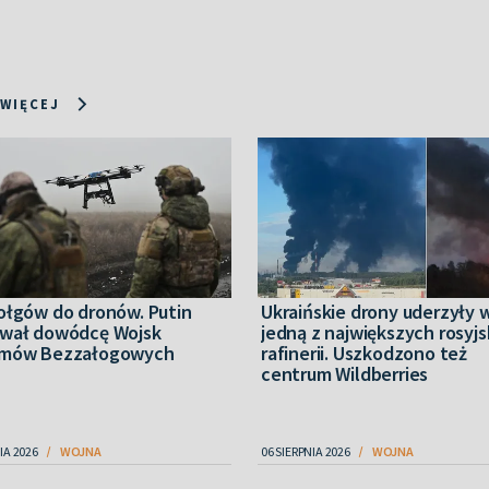
 WIĘCEJ
ołgów do dronów. Putin
Ukraińskie drony uderzyły 
wał dowódcę Wojsk
jedną z największych rosyjs
mów Bezzałogowych
rafinerii. Uszkodzono też
centrum Wildberries
IA 2026
WOJNA
06 SIERPNIA 2026
WOJNA