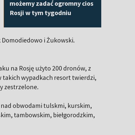
możemy zadać ogromny cios
Rosji w tym tygodniu
sk Domodiedowo i Żukowski.
taku na Rosję użyto 200 dronów, z
 takich wypadkach resort twierdzi,
ły zestrzelone.
ż nad obwodami tulskmi, kurskim,
skim, tambowskim, biełgorodzkim,