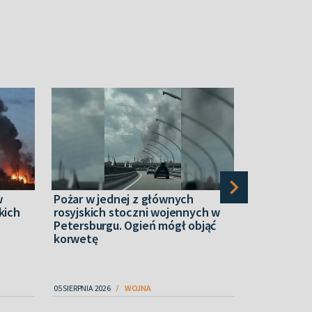
w
Pożar w jednej z głównych
“Narcos” z 
kich
rosyjskich stoczni wojennych w
ukraińskim
Petersburgu. Ogień mógł objąć
dronowymi.
korwetę
ochotnikó
05 SIERPNIA 2026
WOJNA
06 SIERPNIA 2026