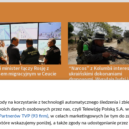
 minister łączy Rosję z
“Narcos” z Kolumbii interes
sem migracyjnym w Ceucie
ukraińskimi dokonaniami
dronowymi. Wysyłają ludzi 
ochotników
gody na korzystanie z technologii automatycznego śledzenia i zb
IA 2026
POLITYKA
06 SIERPNIA 2026
WOJNA
ch danych osobowych przez nas, czyli Telewizję Polską S.A. w 
Partnerów TVP (93 firm)
, w celach marketingowych (w tym do 
 które wskazujemy poniżej, a także zgody na udostępnianie przez