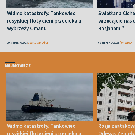
Widmo katastrofy. Tankowiec
Swiatłana Cicha
rosyjskiej floty cieni przecieka u
wrzucajcie nas 
wybrzeży Omanu
Rosjanami”
09 SIERPNIA 2026
WIADOMOŚCI
09 SIERPNIA 2026
WYWIAD
NAJNOWSZE
Widmo katastrofy. Tankowiec
Rosja zaatakow
rosyjskiej floty cieni przecieka u
Odessę. Zginęły