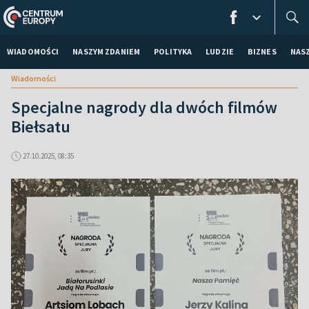
WIADOMOŚCI
NASZYM ZDANIEM
POLITYKA
LUDZIE
BIZNES
NAS
Wiadomości
Specjalne nagrody dla dwóch filmów
Biełsatu
27.10.2025, 08:35