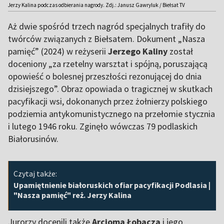
Jerzy Kalina podczas odbierania nagrody. Zdj.: Janusz Gawryluk / Biełsat TV
Aż dwie spośród trzech nagród specjalnych trafiły do
twórców związanych z Biełsatem. Dokument „Nasza
pamięć” (2024) w reżyserii
Jerzego Kaliny
został
doceniony „za rzetelny warsztat i spójną, poruszającą
opowieść o bolesnej przeszłości rezonującej do dnia
dzisiejszego”. Obraz opowiada o tragicznej w skutkach
pacyfikacji wsi, dokonanych przez żołnierzy polskiego
podziemia antykomunistycznego na przełomie stycznia
i lutego 1946 roku. Zginęło wówczas 79 podlaskich
Białorusinów.
Czytaj także:
Upamiętnienie białoruskich ofiar pacyfikacji Podlasia |
"Nasza pamięć" reż. Jerzy Kalina
Jurorzy docenili także
Arcioma Łobacza
i jego