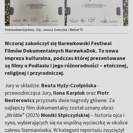
Festiwalowe dyplomy. Zdj.: Janusz Gawryluk / Biełsat TV
Wczoraj zakończył się Narewkowski Festiwal
Filmów Dokumentalnych NarewkaDok. To nowa
impreza kulturalna, podczas której prezentowane
są filmy o Podlasiu i jego różnorodności – etnicznej,
religijnej i przyrodniczej.
Jury w składzie:
Beata Hyży-Czołpińska
-
przewodnicząca Jury,
Ilona Karpiuk
oraz
Piotr
Nesterowicz
przyznało dwie nagrody główne. Za
najlepszy film dokumentalny został uznany obraz
„Wróble” (2025)
Moniki Stpiczyńskiej
– historia ojca i
syna, wybierających się na wspólną wycieczkę w okolice
zalewu Siemianówka. W kategorii reportażu zwyciężył