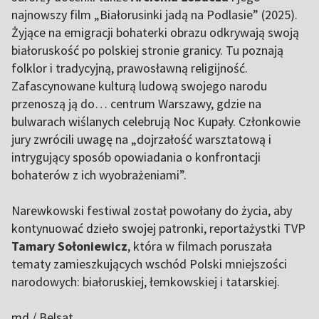
najnowszy film „Białorusinki jadą na Podlasie” (2025).
Żyjące na emigracji bohaterki obrazu odkrywają swoją
białoruskość po polskiej stronie granicy. Tu poznają
folklor i tradycyjną, prawosławną religijność.
Zafascynowane kulturą ludową swojego narodu
przenoszą ją do… centrum Warszawy, gdzie na
bulwarach wiślanych celebrują Noc Kupały. Członkowie
jury zwrócili uwagę na „dojrzałość warsztatową i
intrygujący sposób opowiadania o konfrontacji
bohaterów z ich wyobrażeniami”.
Narewkowski festiwal został powołany do życia, aby
kontynuować dzieło swojej patronki, reportażystki TVP
Tamary Sołoniewicz
, która w filmach poruszała
tematy zamieszkujących wschód Polski mniejszości
narodowych: białoruskiej, łemkowskiej i tatarskiej.
md / Belsat