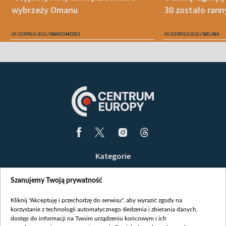
wybrzeży Omanu
30 zostało ran
09 SIERPNIA 2026
WIADOMOŚCI
09 SIERPNIA 2026
WOJNA
Kategorie
Wiadomości
Szanujemy Twoją prywatność
Wojna
Opinie
Kliknij "Akceptuję i przechodzę do serwisu", aby wyrazić zgody na
korzystanie z technologii automatycznego śledzenia i zbierania danych,
Białoruś / Polska
dostęp do informacji na Twoim urządzeniu końcowym i ich