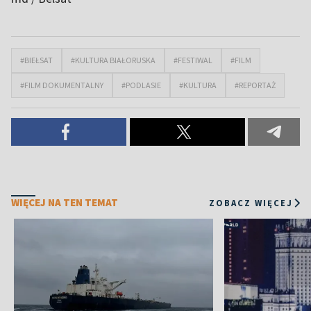
#BIEŁSAT
#KULTURA BIAŁORUSKA
#FESTIWAL
#FILM
#FILM DOKUMENTALNY
#PODLASIE
#KULTURA
#REPORTAŻ
WIĘCEJ NA TEN TEMAT
ZOBACZ WIĘCEJ