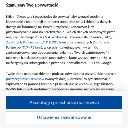
Wiadomości
Szanujemy Twoją prywatność
Wojna
Opinie
Kliknij "Akceptuję i przechodzę do serwisu", aby wyrazić zgody na
korzystanie z technologii automatycznego śledzenia i zbierania danych,
Białoruś / Polska
dostęp do informacji na Twoim urządzeniu końcowym i ich
Czytelnia
przechowywanie oraz na przetwarzanie Twoich danych osobowych przez
nas, czyli Telewizję Polską S.A. w likwidacji (zwaną dalej również „TVP”),
Centrum Europy
Zaufanych Partnerów z IAB* (1201 firm)
oraz pozostałych
Zaufanych
Partnerów TVP (93 firm)
, w celach marketingowych (w tym do
O nas
zautomatyzowanego dopasowania reklam do Twoich zainteresowań i
Kontakt
mierzenia ich skuteczności) i pozostałych, które wskazujemy poniżej, a
także zgody na udostępnianie przez nas identyfikatora PPID do Google.
Informacje o nadawcy
Serwisy partnerskie
Twoje dane osobowe zbierane podczas odwiedzania przez Ciebie naszych
poszczególnych serwisów
zwanych dalej „Portalem”, w tym informacje
belsat.eu
zapisywane za pomocą technologii takich jak: pliki cookie, sygnalizatory
WWW lub innych podobnych technologii umożliwiających świadczenie
slava.tv
dopasowanych i bezpiecznych usług, personalizację treści oraz reklam,
tvpworld.com
udostępnianie funkcji mediów społecznościowych oraz analizowanie ruchu
Akceptuję i przechodzę do serwisu
w Internecie.
vot-tak.tv
Moje zgody
Twoje dane osobowe zbierane podczas odwiedzania przez Ciebie
Ustawienia zaawansowane
poszczególnych serwisów
na Portalu, takie jak adresy IP, identyfikatory
Twoich urządzeń końcowych i identyfikatory plików cookie, informacje o