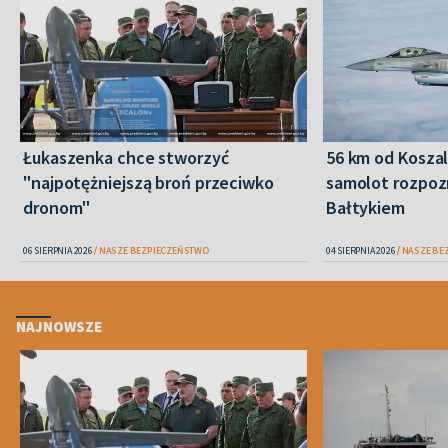
Łukaszenka chce stworzyć
56 km od Koszali
"najpotężniejszą broń przeciwko
samolot rozpo
dronom"
Bałtykiem
06 SIERPNIA 2026
NASZE BEZPIECZEŃSTWO
04 SIERPNIA 2026
NASZE BE
NAJNOWSZE