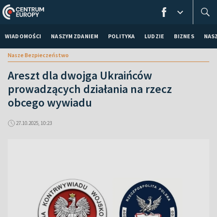
WIADOMOŚCI
NASZYM ZDANIEM
POLITYKA
LUDZIE
BIZNES
NAS
Nasze Bezpieczeństwo
Areszt dla dwojga Ukraińców
prowadzących działania na rzecz
obcego wywiadu
27.10.2025, 10:23