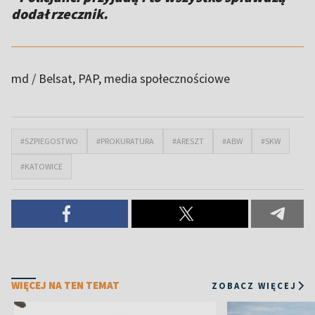
dodał rzecznik.
md / Belsat
, PAP, media społecznościowe
#SZPIEGOSTWO
#PROKURATURA
#ARESZT
#ABW
#SKW
#KATOWICE
WIĘCEJ NA TEN TEMAT
ZOBACZ WIĘCEJ