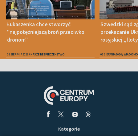
Łukaszenka chce stworzyć
Szwedzki sąd zg
"najpotężniejszą broń przeciwko
przekazanie Ukr
dronom"
rosyjskiej „floty
06 SIERPNIA 2026
NASZE BEZPIECZEŃSTWO
06 SIERPNIA 2026
WIADOMO
Kategorie