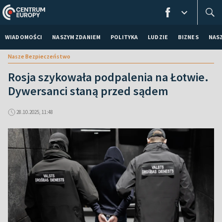
WIADOMOŚCI
NASZYM ZDANIEM
POLITYKA
LUDZIE
BIZNES
NAS
Nasze Bezpieczeństwo
Rosja szykowała podpalenia na Łotwie.
Dywersanci staną przed sądem
28.10.2025, 11:48