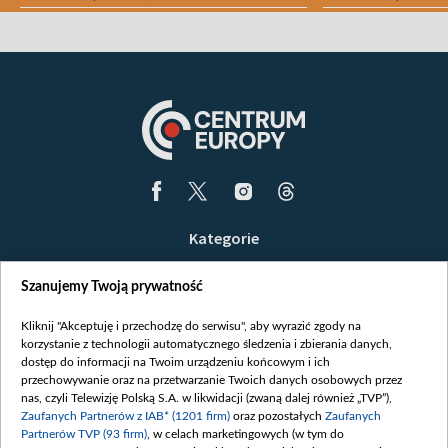
Kategorie
Wiadomości
Szanujemy Twoją prywatność
Wojna
Opinie
Kliknij "Akceptuję i przechodzę do serwisu", aby wyrazić zgody na
korzystanie z technologii automatycznego śledzenia i zbierania danych,
Białoruś / Polska
dostęp do informacji na Twoim urządzeniu końcowym i ich
Czytelnia
przechowywanie oraz na przetwarzanie Twoich danych osobowych przez
nas, czyli Telewizję Polską S.A. w likwidacji (zwaną dalej również „TVP”),
Centrum Europy
Zaufanych Partnerów z IAB* (1201 firm)
oraz pozostałych
Zaufanych
Partnerów TVP (93 firm)
, w celach marketingowych (w tym do
O nas