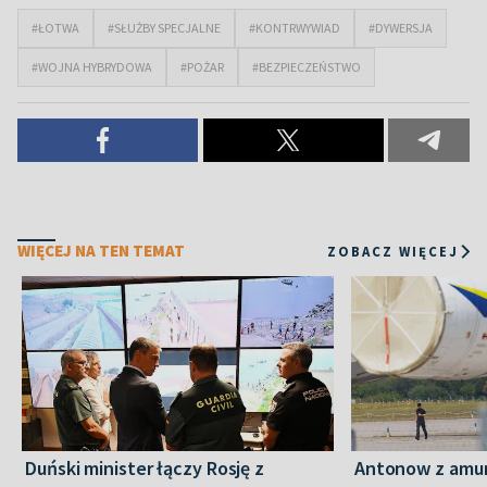
#ŁOTWA
#SŁUŻBY SPECJALNE
#KONTRWYWIAD
#DYWERSJA
#WOJNA HYBRYDOWA
#POŻAR
#BEZPIECZEŃSTWO
WIĘCEJ NA TEN TEMAT
ZOBACZ WIĘCEJ
Duński minister łączy Rosję z
Antonow z amuni