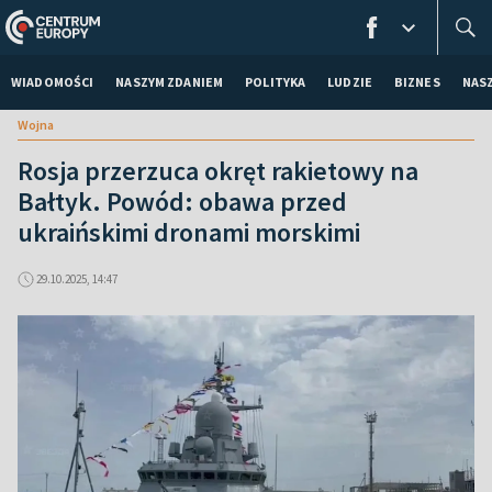
WIADOMOŚCI
NASZYM ZDANIEM
POLITYKA
LUDZIE
BIZNES
NAS
Wojna
Rosja przerzuca okręt rakietowy na
Bałtyk. Powód: obawa przed
ukraińskimi dronami morskimi
29.10.2025, 14:47