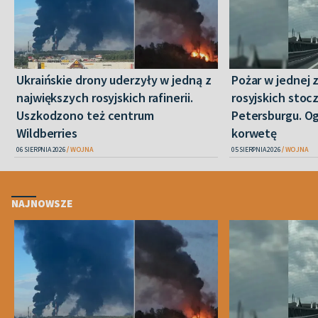
Ukraińskie drony uderzyły w jedną z
Pożar w jednej 
największych rosyjskich rafinerii.
rosyjskich stoc
Uszkodzono też centrum
Petersburgu. Og
Wildberries
korwetę
06 SIERPNIA 2026
WOJNA
05 SIERPNIA 2026
WOJNA
NAJNOWSZE