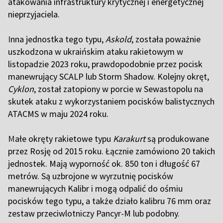
atakowania infrastruktury krytycznej i energetycznej
nieprzyjaciela.
I
nna jednostka tego typu,
Askold
, została poważnie
uszkodzona w ukraińskim ataku rakietowym w
listopadzie 2023 roku, prawdopodobnie przez pocisk
manewrujący SCALP lub Storm Shadow. Kolejny okręt,
Cyklon
, został zatopiony w porcie w Sewastopolu na
skutek ataku z wykorzystaniem pocisków balistycznych
ATACMS w maju 2024 roku.
M
ałe okręty rakietowe typu
Karakurt
są produkowane
przez Rosję od 2015 roku. Łącznie zamówiono 20 takich
jednostek. Mają wyporność ok. 850 ton i długość 67
metrów. Są uzbrojone w wyrzutnię pocisków
manewrujących Kalibr i mogą odpalić do ośmiu
pocisków tego typu, a także działo kalibru 76 mm oraz
zestaw przeciwlotniczy Pancyr-M lub podobny.