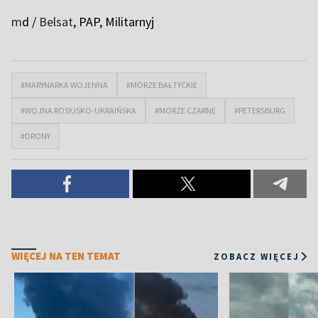
m
d /
Belsat
, PAP, Militarnyj
#MARYNARKA WOJENNA
#MORZE BAŁTYCKIE
#WOJNA ROSYJSKO-UKRAIŃSKA
#MORZE CZARNE
#PETERSBURG
#DRONY
WIĘCEJ NA TEN TEMAT
ZOBACZ WIĘCEJ