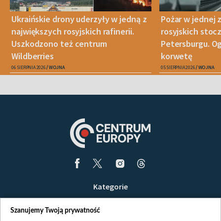
Ukraińskie drony uderzyły w jedną z
Pożar w jednej 
największych rosyjskich rafinerii.
rosyjskich stoc
Uszkodzono też centrum
Petersburgu. Og
Wildberries
korwetę
06 SIERPNIA 2026
WOJNA
05 SIERPNIA 2026
WOJNA
Kategorie
Wiadomości
Szanujemy Twoją prywatność
Wojna