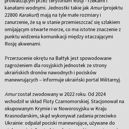
prowadzącym przez terytorium Rosji - rzekami i
kanałami wodnymi. Jednostki takie jak
Amur
(projektu
22800
Karakurt
) mają na tyle małe rozmiary i
zanurzenie, że są w stanie przemieszczać się szlakiem
omijającym otwarte morze, co ma istotne znaczenie z
punktu widzenia komunikacji między otaczającymi
Rosję akwenami.
P
rzerzucenie okrętu na Bałtyk jest spowodowane
zagrożeniem dla rosyjskich jednostek ze strony
ukraińskich dronów nawodnych i pocisków
manewrujących – informuje ukraiński portal Militarnyj.
A
mur
został zwodowany w 2022 roku. Od 2024
wchodził w skład Floty Czarnomorskiej. Stacjonował na
okupowanym Krymie i w Noworosyjsku w Kraju
Krasnodarskim, skąd wykonywał zadania przeciwko
Ukrainie: odpalał pociski manewrujące, używane do