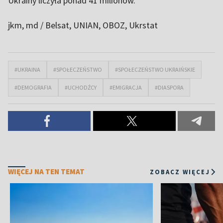
Ukrainy liczyła ponad 41 milionów.
jkm, md / Belsat
, UNIAN, OBOZ, Ukrstat
#UKRAINA
#SPOŁECZEŃSTWO
#SPOŁECZEŃSTWO UKRAIŃSKIE
#DEMOGRAFIA
#UCHODŹCY
#EMIGRACJA
#DIASPORA
WIĘCEJ NA TEN TEMAT
ZOBACZ WIĘCEJ