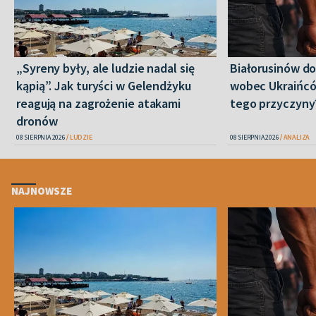
„Syreny były, ale ludzie nadal się
Białorusinów do
kąpią”. Jak turyści w Gelendżyku
wobec Ukraińców
reagują na zagrożenie atakami
tego przyczyny
dronów
08 SIERPNIA 2026
LUDZIE
08 SIERPNIA 2026
ANALIZA
NAJNOWSZE