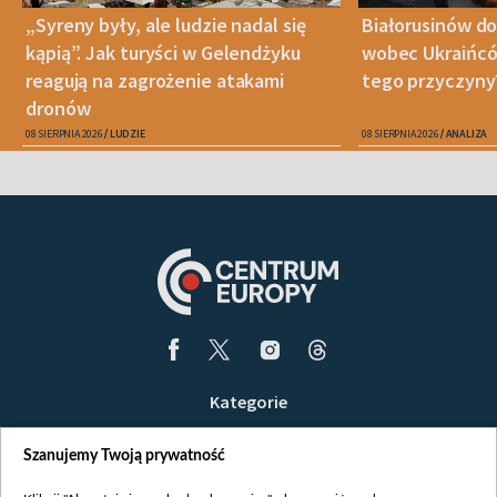
„Syreny były, ale ludzie nadal się
Białorusinów do
kąpią”. Jak turyści w Gelendżyku
wobec Ukraińców
reagują na zagrożenie atakami
tego przyczyny
dronów
08 SIERPNIA 2026
LUDZIE
08 SIERPNIA 2026
ANALIZA
Kategorie
Wiadomości
Szanujemy Twoją prywatność
Wojna