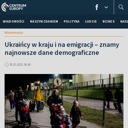
WIADOMOŚCI
NASZYM ZDANIEM
POLITYKA
LUDZIE
BIZNES
NAS
Wiadomości
Ukraińcy w kraju i na emigracji – znamy
najnowsze dane demograficzne
30.10.2025, 08:40