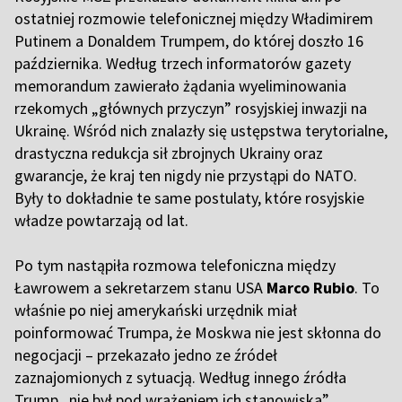
ostatniej rozmowie telefonicznej między Władimirem
Putinem a Donaldem Trumpem, do której doszło 16
października. Według trzech informatorów gazety
memorandum zawierało żądania wyeliminowania
rzekomych „głównych przyczyn” rosyjskiej inwazji na
Ukrainę. Wśród nich znalazły się ustępstwa terytorialne,
drastyczna redukcja sił zbrojnych Ukrainy oraz
gwarancje, że kraj ten nigdy nie przystąpi do NATO.
Były to dokładnie te same postulaty, które rosyjskie
władze powtarzają od lat.
Po tym nastąpiła rozmowa telefoniczna między
Ławrowem a sekretarzem stanu USA
Marco Rubio
. To
właśnie po niej amerykański urzędnik miał
poinformować Trumpa, że Moskwa nie jest skłonna do
negocjacji – przekazało jedno ze źródeł
zaznajomionych z sytuacją. Według innego źródła
Trump „nie był pod wrażeniem ich stanowiska”.