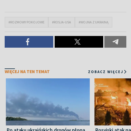
#ROZMOWY POKOJOWE
#ROSJA-USA
#WOJNA Z UKRAINĄ
WIĘCEJ NA TEN TEMAT
ZOBACZ WIĘCEJ
Po ataku ukraińskich dronów płoną
Rosyjski atak n