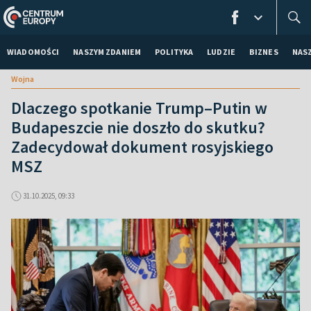
WIADOMOŚCI
NASZYM ZDANIEM
POLITYKA
LUDZIE
BIZNES
NAS
Wojna
Dlaczego spotkanie Trump–Putin w
Budapeszcie nie doszło do skutku?
Zadecydował dokument rosyjskiego
MSZ
31.10.2025, 09:33