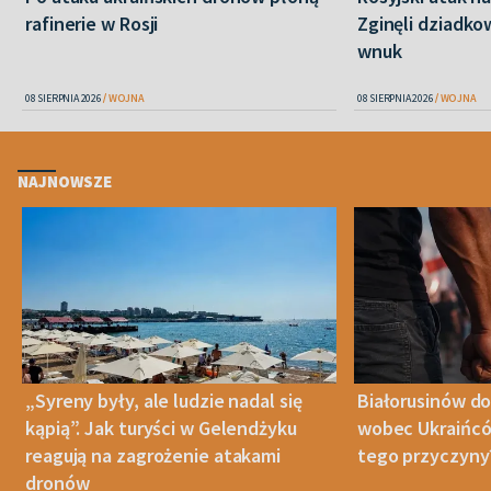
rafinerie w Rosji
Zginęli dziadkow
wnuk
08 SIERPNIA 2026
WOJNA
08 SIERPNIA 2026
WOJNA
NAJNOWSZE
„Syreny były, ale ludzie nadal się
Białorusinów do
kąpią”. Jak turyści w Gelendżyku
wobec Ukraińców
reagują na zagrożenie atakami
tego przyczyny
dronów