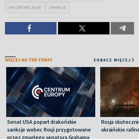
#SŁUŻBY SPECJALNE
#SANKCJE
WIĘCEJ NA TEN TEMAT
ZOBACZ WIĘCEJ
Senat USA poparł drakońskie
Rosja skuteczn
sankcje wobec Rosji przygotowane
ukraińskie rafin
przez zmarłego senatora Grahama