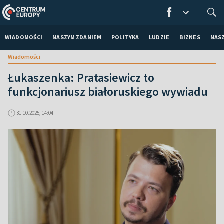
WIADOMOŚCI
NASZYM ZDANIEM
POLITYKA
LUDZIE
BIZNES
NAS
Wiadomości
Łukaszenka: Pratasiewicz to
funkcjonariusz białoruskiego wywiadu
31.10.2025, 14:04