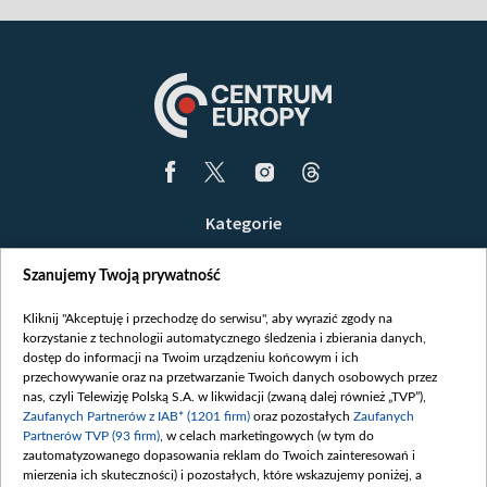
Kategorie
Wiadomości
Szanujemy Twoją prywatność
Wojna
Opinie
Kliknij "Akceptuję i przechodzę do serwisu", aby wyrazić zgody na
korzystanie z technologii automatycznego śledzenia i zbierania danych,
Białoruś / Polska
dostęp do informacji na Twoim urządzeniu końcowym i ich
Czytelnia
przechowywanie oraz na przetwarzanie Twoich danych osobowych przez
nas, czyli Telewizję Polską S.A. w likwidacji (zwaną dalej również „TVP”),
Centrum Europy
Zaufanych Partnerów z IAB* (1201 firm)
oraz pozostałych
Zaufanych
Partnerów TVP (93 firm)
, w celach marketingowych (w tym do
O nas
zautomatyzowanego dopasowania reklam do Twoich zainteresowań i
Kontakt
mierzenia ich skuteczności) i pozostałych, które wskazujemy poniżej, a