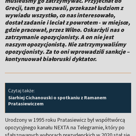
musieliśmy go zatrzymywać. Przyjechał do
Grecji, tam go wezwali, przekazał ludziom z
wywiadu wszystko, co nas interesowało,
dostał zadanie i leciał z powrotem - w miejsce,
gdzie pracował, przez Wilno. Oskarżyli nas o
zatrzymanie opozycjonisty. A on nie jest
naszym opozycjonistą. Nie zatrzymywaliśmy
opozycjonisty. Za to oni wprowadzili sankcje –
kontynuował białoruski dyktator.
Czytaj także:
Siarhiej Cichanouski o spotkaniu z Ramanem
Pratasiewiczem
Urodzony w 1995 roku Pratasiewicz był współtwórcą
opozycyjnego kanału NEXTA na Telegramie, który po
sfałszowanych wyborach prezydenckich w 2020 stał się