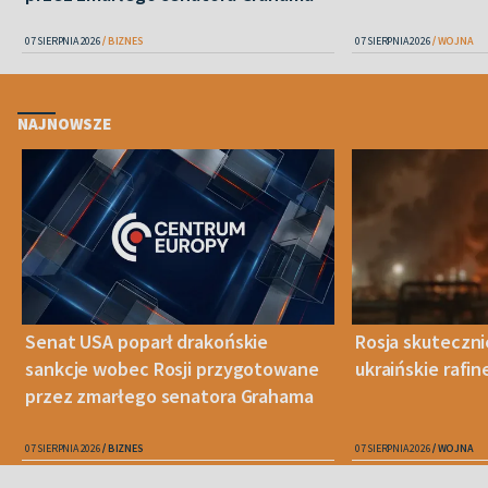
07 SIERPNIA 2026
BIZNES
07 SIERPNIA 2026
WOJNA
NAJNOWSZE
Senat USA poparł drakońskie
Rosja skuteczn
sankcje wobec Rosji przygotowane
ukraińskie rafin
przez zmarłego senatora Grahama
07 SIERPNIA 2026
BIZNES
07 SIERPNIA 2026
WOJNA