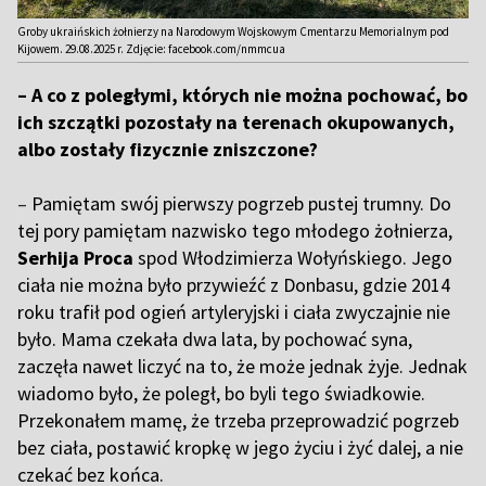
Groby ukraińskich żołnierzy na Narodowym Wojskowym Cmentarzu Memorialnym pod
Kijowem. 29.08.2025 r. Zdjęcie: facebook.com/nmmcua
– A co z poległymi, których nie można pochować, bo
ich szczątki pozostały na terenach okupowanych,
albo zostały fizycznie zniszczone?
–
Pamiętam swój pierwszy pogrzeb pustej trumny. Do
tej pory pamiętam nazwisko tego młodego żołnierza,
Serhija Proca
spod Włodzimierza Wołyńskiego. Jego
ciała nie można było przywieźć z Donbasu, gdzie 2014
roku trafił pod ogień artyleryjski i ciała zwyczajnie nie
było. Mama czekała dwa lata, by pochować syna,
zaczęła nawet liczyć na to, że może jednak żyje. Jednak
wiadomo było, że poległ, bo byli tego świadkowie.
Przekonałem mamę, że trzeba przeprowadzić pogrzeb
bez ciała, postawić kropkę w jego życiu i żyć dalej, a nie
czekać bez końca.