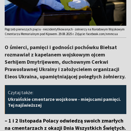
Pogrzeb pierwszych pięciu - niezidentyfikowanych - żołnierzy na Narodowym Wojskowym
Cmentarzu Memorialnym pod Kijowem. 29.08.2025 r. Zdjęcie: facebook.com/nmmcua
O śmierci, pamięci i godności pochówku Biełsat
rozmawiał z kapelanem wojskowym ojcem
Serhijem Dmytrijewem, duchownym Cerkwi
Prawosławnej Ukrainy i założycielem organizacji
Eleos Ukraina, upamiętniającej poległych żołnierzy.
Czytaj także:
Ukraińskie cmentarze wojskowe - miejscami pamięci.
Tej najświeższej
– 1 i 2 listopada Polacy odwiedzą swoich zmarłych
na cmentarzach z okazji Dnia Wszystkich Świętych.