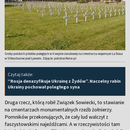
Groby polskich pilotów poległych w II wojnie światowej na cmentarzu wojennym La Doua
w Villeurbanne pod Lyonem. Zdjęcie: polishairforce.pl
Czytaj także:
“Rosja denazyfikuje Ukrainę z Żydów”. Naczelny rabin
Ukrainy pochował poległego syna
Druga rzecz, którą robił Związek Sowiecki, to stawianie
na cmentarzach monumentalnych rzeźb żołnierzy.
Pomników przekonujących, że cały lud walczył z
faszystowskimi najeźdźcami. A w rzeczywistości tam