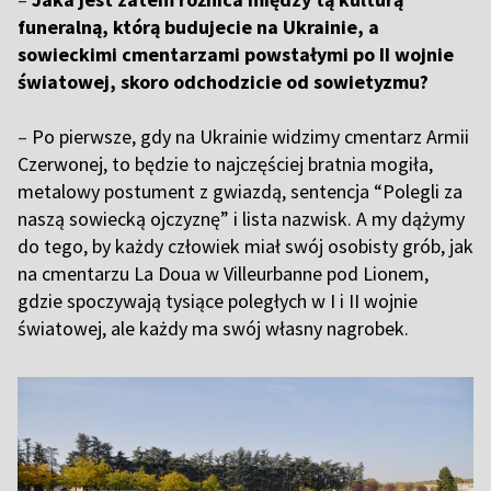
funeralną, którą budujecie na Ukrainie, a
sowieckimi cmentarzami powstałymi po II wojnie
światowej, skoro odchodzicie od sowietyzmu?
–
Po pierwsze, gdy na Ukrainie widzimy cmentarz Armii
Czerwonej, to będzie to najczęściej bratnia mogiła,
metalowy postument z gwiazdą, sentencja “Polegli za
naszą sowiecką ojczyznę” i lista nazwisk. A my dążymy
do tego, by każdy człowiek miał swój osobisty grób, jak
na cmentarzu La Doua w Villeurbanne pod Lionem,
gdzie spoczywają tysiące poległych w I i II wojnie
światowej, ale każdy ma swój własny nagrobek.