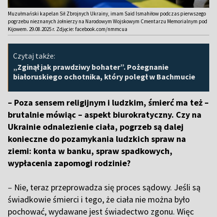
Muzułmański kapelan Sił Zbrojnych Ukrainy, imam Said Ismahiłow podczas pierwszego
pogrzebu nieznanych żołnierzy na Narodowym Wojskowym Cmentarzu Memorialnym pod
Kijowem. 29.08.2025 r. Zdjęcie: facebook.com/nmmcua
Czytaj także:
„Zginął jak prawdziwy bohater”. Pożegnanie
białoruskiego ochotnika, który poległ w Bachmucie
– Poza sensem religijnym i ludzkim, śmierć ma też –
brutalnie mówiąc – aspekt biurokratyczny. Czy na
Ukrainie odnalezienie ciała, pogrzeb są dalej
konieczne do pozamykania ludzkich spraw na
ziemi: konta w banku, spraw spadkowych,
wypłacenia zapomogi rodzinie?
–
Nie, teraz przeprowadza się proces sądowy. Jeśli są
świadkowie śmierci i tego, że ciała nie można było
pochować, wydawane jest świadectwo zgonu. Więc