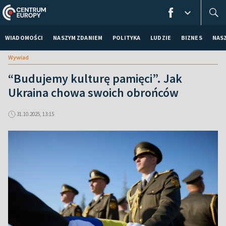
WIADOMOŚCI
NASZYM ZDANIEM
POLITYKA
LUDZIE
BIZNES
NAS
Wywiad
“Budujemy kulturę pamięci”. Jak
Ukraina chowa swoich obrońców
31.10.2025, 13:15