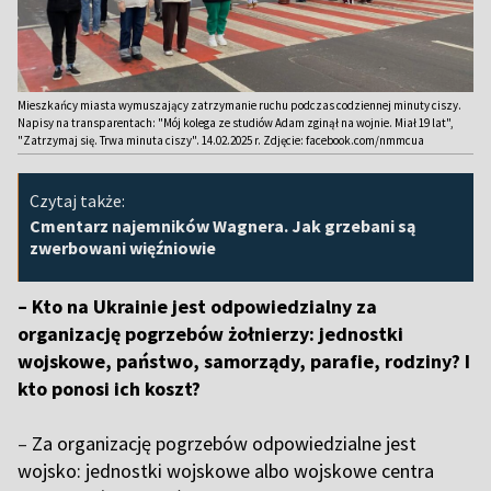
Mieszkańcy miasta wymuszający zatrzymanie ruchu podczas codziennej minuty ciszy.
Napisy na transparentach: "Mój kolega ze studiów Adam zginął na wojnie. Miał 19 lat",
"Zatrzymaj się. Trwa minuta ciszy". 14.02.2025 r. Zdjęcie: facebook.com/nmmcua
Czytaj także:
Cmentarz najemników Wagnera. Jak grzebani są
zwerbowani więźniowie
– Kto na Ukrainie jest odpowiedzialny za
organizację pogrzebów żołnierzy: jednostki
wojskowe, państwo, samorządy, parafie, rodziny? I
kto ponosi ich koszt?
–
Za organizację pogrzebów odpowiedzialne jest
wojsko: jednostki wojskowe albo wojskowe centra