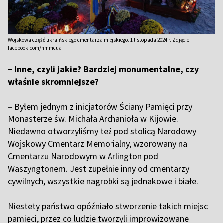
Wojskowa część ukraińskiego cmentarza miejskiego. 1 listopada 2024 r. Zdjęcie:
facebook.com/nmmcua
– Inne, czyli jakie? Bardziej monumentalne, czy
właśnie skromniejsze?
–
Byłem jednym z inicjatorów Ściany Pamięci przy
Monasterze św. Michała Archanioła w Kijowie.
Niedawno otworzyliśmy też pod stolicą Narodowy
Wojskowy Cmentarz Memorialny, wzorowany na
Cmentarzu Narodowym w Arlington pod
Waszyngtonem. Jest zupełnie inny od cmentarzy
cywilnych, wszystkie nagrobki są jednakowe i białe.
N
iestety państwo opóźniało stworzenie takich miejsc
pamięci, przez co ludzie tworzyli improwizowane