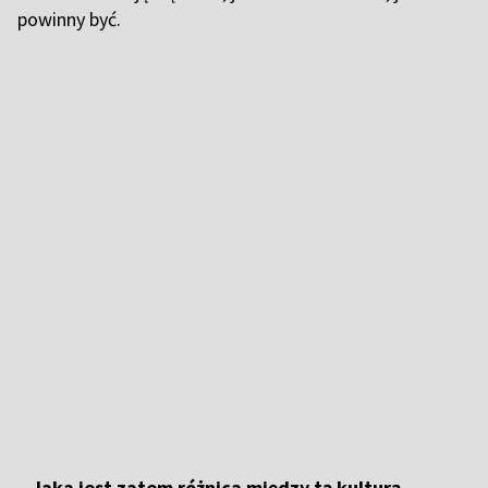
powinny być.
–
Jaka jest zatem różnica między tą kulturą