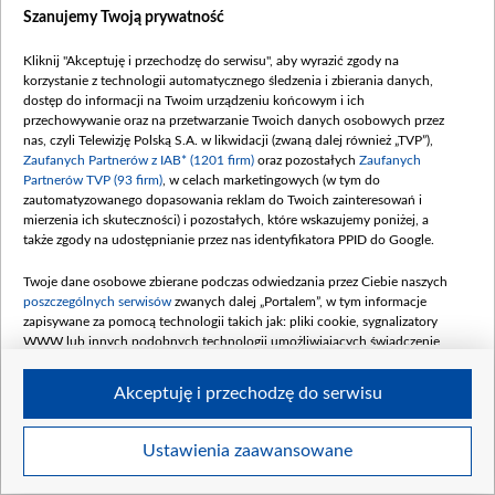
Szanujemy Twoją prywatność
Skorupka
z obrazu “Cud nad Wisłą”. Duchowny z
krzyżem, idący ze swoimi żołnierzami do ataku na
Kliknij "Akceptuję i przechodzę do serwisu", aby wyrazić zgody na
bolszewików. Niedużo się od tego wzoru różnimy. Nasi
korzystanie z technologii automatycznego śledzenia i zbierania danych,
duchowni także stanęli do obrony ojczyzny, wielu na
dostęp do informacji na Twoim urządzeniu końcowym i ich
przechowywanie oraz na przetwarzanie Twoich danych osobowych przez
własnych plecach wynosiło rannych, kilku trafiło wraz z
nas, czyli Telewizję Polską S.A. w likwidacji (zwaną dalej również „TVP”),
żołnierzami do rosyjskiej niewoli. Duchowny powinien
Zaufanych Partnerów z IAB* (1201 firm)
oraz pozostałych
Zaufanych
Partnerów TVP (93 firm)
, w celach marketingowych (w tym do
być świadomym obywatelem. Prawosławny
zautomatyzowanego dopasowania reklam do Twoich zainteresowań i
świaszczennik, ksiądz, pastor jest tym, który chroni
mierzenia ich skuteczności) i pozostałych, które wskazujemy poniżej, a
kulturę swojego narodu.
także zgody na udostępnianie przez nas identyfikatora PPID do Google.
Twoje dane osobowe zbierane podczas odwiedzania przez Ciebie naszych
T
o moje prywatne zdanie, więc mogę się mylić i ktoś
poszczególnych serwisów
zwanych dalej „Portalem”, w tym informacje
może się z nim nie zgodzić. Uważam, że państwo nie
zapisywane za pomocą technologii takich jak: pliki cookie, sygnalizatory
WWW lub innych podobnych technologii umożliwiających świadczenie
może istnieć bez warstwy religijnej. Spróbujmy sobie
dopasowanych i bezpiecznych usług, personalizację treści oraz reklam,
wyobrazić, jaka by była Polska bez
Karola Wojtyły,
udostępnianie funkcji mediów społecznościowych oraz analizowanie ruchu
Akceptuję i przechodzę do serwisu
w Internecie.
prymasa
Stefana Wyszyńskiego
, księdza
Jerzego
Popiełuszki.
Czy bez nich powstałaby Solidarność?
Twoje dane osobowe zbierane podczas odwiedzania przez Ciebie
Ustawienia zaawansowane
Jaka była rola Kościoła w walce o niepodległość
poszczególnych serwisów
na Portalu, takie jak adresy IP, identyfikatory
Twoich urządzeń końcowych i identyfikatory plików cookie, informacje o
Polski? Podczas powstań przeciwko zaborcom, do