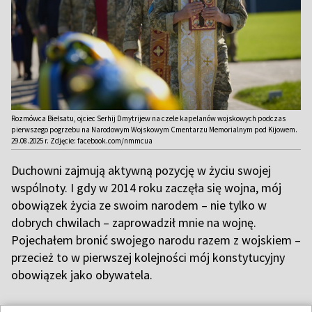
Rozmówca Biełsatu, ojciec Serhij Dmytrijew na czele kapelanów wojskowych podczas
pierwszego pogrzebu na Narodowym Wojskowym Cmentarzu Memorialnym pod Kijowem.
29.08.2025 r. Zdjęcie: facebook.com/nmmcua
Duchowni zajmują aktywną pozycję w życiu swojej
wspólnoty. I gdy w 2014 roku zaczęła się wojna, mój
obowiązek życia ze swoim narodem – nie tylko w
dobrych chwilach – zaprowadził mnie na wojnę.
Pojechałem bronić swojego narodu razem z wojskiem –
przecież to w pierwszej kolejności mój konstytucyjny
obowiązek jako obywatela.
W
Polsce wzorem kapelana jest ksiądz
Ignacy