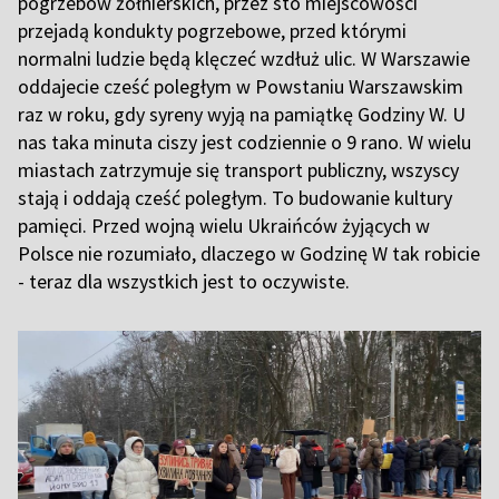
pogrzebów żołnierskich, przez sto miejscowości
przejadą kondukty pogrzebowe, przed którymi
normalni ludzie będą klęczeć wzdłuż ulic. W Warszawie
oddajecie cześć poległym w Powstaniu Warszawskim
raz w roku, gdy syreny wyją na pamiątkę Godziny W. U
nas taka minuta ciszy jest codziennie o 9 rano. W wielu
miastach zatrzymuje się transport publiczny, wszyscy
stają i oddają cześć poległym. To budowanie kultury
pamięci. Przed wojną wielu Ukraińców żyjących w
Polsce nie rozumiało, dlaczego w Godzinę W tak robicie
- teraz dla wszystkich jest to oczywiste.