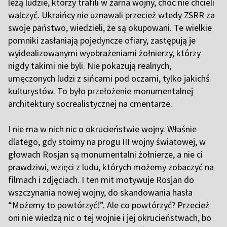
leżą ludzie, którzy trafili w żarna wojny, choć nie chcieli
walczyć. Ukraińcy nie uznawali przecież wtedy ZSRR za
swoje państwo, wiedzieli, że są okupowani. Te wielkie
pomniki zasłaniają pojedyncze ofiary, zastępują je
wyidealizowanymi wyobrażeniami żołnierzy, którzy
nigdy takimi nie byli. Nie pokazują realnych,
umęczonych ludzi z sińcami pod oczami, tylko jakichś
kulturystów. To było przełożenie monumentalnej
architektury socrealistycznej na cmentarze.
I
nie ma w nich nic o okrucieństwie wojny. Właśnie
dlatego, gdy stoimy na progu III wojny światowej, w
głowach Rosjan są monumentalni żołnierze, a nie ci
prawdziwi, wzięci z ludu, których możemy zobaczyć na
filmach i zdjęciach. I ten mit motywuje Rosjan do
wszczynania nowej wojny, do skandowania hasła
“Możemy to powtórzyć!”. Ale co powtórzyć? Przecież
oni nie wiedzą nic o tej wojnie i jej okrucieństwach, bo