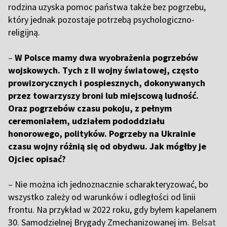
rodzina uzyska pomoc państwa także bez pogrzebu,
który jednak pozostaje potrzebą psychologiczno-
religijną.
–
W Polsce mamy dwa wyobrażenia pogrzebów
wojskowych. Tych z II wojny światowej, często
prowizorycznych i pospiesznych, dokonywanych
przez towarzyszy broni lub miejscową ludność.
Oraz pogrzebów czasu pokoju, z pełnym
ceremoniałem, udziałem pododdziału
honorowego, polityków. Pogrzeby na Ukrainie
czasu wojny różnią się od obydwu. Jak mógłby je
Ojciec opisać?
–
Nie można ich jednoznacznie scharakteryzować, bo
wszystko zależy od warunków i odległości od linii
frontu. Na przykład w 2022 roku, gdy byłem kapelanem
30. Samodzielnej Brygady Zmechanizowanej im.
Belsat