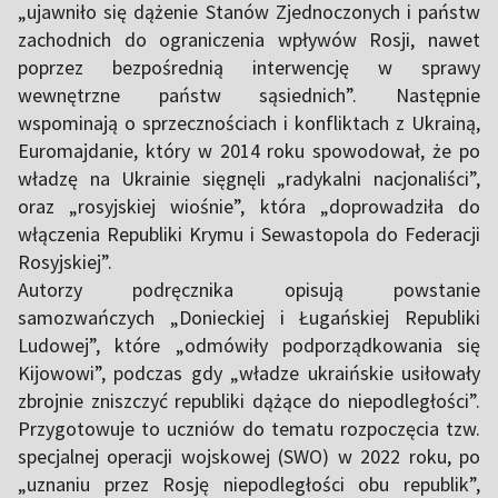
„ujawniło się dążenie Stanów Zjednoczonych i państw
zachodnich do ograniczenia wpływów Rosji, nawet
poprzez bezpośrednią interwencję w sprawy
wewnętrzne państw sąsiednich”. Następnie
wspominają o sprzecznościach i konfliktach z Ukrainą,
Euromajdanie, który w 2014 roku spowodował, że po
władzę na Ukrainie sięgnęli „radykalni nacjonaliści”,
oraz „rosyjskiej wiośnie”, która „doprowadziła do
włączenia Republiki Krymu i Sewastopola do Federacji
Rosyjskiej”.
Autorzy podręcznika opisują powstanie
samozwańczych „Donieckiej i Ługańskiej Republiki
Ludowej”, które „odmówiły podporządkowania się
Kijowowi”, podczas gdy „władze ukraińskie usiłowały
zbrojnie zniszczyć republiki dążące do niepodległości”.
Przygotowuje to uczniów do tematu rozpoczęcia tzw.
specjalnej operacji wojskowej (SWO) w 2022 roku, po
„uznaniu przez Rosję niepodległości obu republik”,