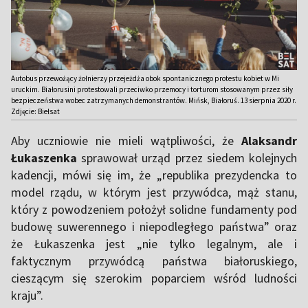
Autobus przewożący żołnierzy przejeżdża obok spontanicznego protestu kobiet w Mi
uruckim. Białorusini protestowali przeciwko przemocy i torturom stosowanym przez siły
bezpieczeństwa wobec zatrzymanych demonstrantów. Mińsk, Białoruś. 13 sierpnia 2020 r.
Zdjęcie: Biełsat
Aby uczniowie nie mieli wątpliwości, że
Alaksandr
Łukaszenka
sprawował urząd przez siedem kolejnych
kadencji, mówi się im, że „republika prezydencka to
model rządu, w którym jest przywódca, mąż stanu,
który z powodzeniem położył solidne fundamenty pod
budowę suwerennego i niepodległego państwa” oraz
że Łukaszenka jest „nie tylko legalnym, ale i
faktycznym przywódcą państwa białoruskiego,
cieszącym się szerokim poparciem wśród ludności
kraju”.