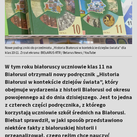
Nowe podręczniki do przedmiotu „Historia Białorusi w kontekście dziejów świata” dla
klas 10-11. Zrzut ekranu: BIEŁARUŚ-RTR / Belarus News / YouTube
W tym roku białoruscy uczniowie klas 11 na
Białorusi otrzymali nowy podręcznik „Historia
Białorusi w kontekście dziejów świata”, który
obejmuje wydarzenia z historii Białorusi od okresu
powojennego aż do dnia dzisiejszego. Jest to jedna
z czterech części podręcznika, z którego
korzystają uczniowie szkół średnich na Białorusi.
Biełsat sprawdził, w jaki sposób przedstawiono
niektóre fakty z białoruskiej historii i
przeanalizował, czego reżim chce nauczyć