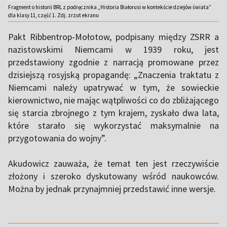
Fragment o historii BRL z podręcznika „Historia Białorusi w kontekście dziejów świata”
dla klasy 11, część 1. Zdj. zrzut ekranu
Pakt Ribbentrop-Mołotow, podpisany między ZSRR a
nazistowskimi Niemcami w 1939 roku, jest
przedstawiony zgodnie z narracją promowane przez
dzisiejszą rosyjską propagandę: „Znaczenia traktatu z
Niemcami należy upatrywać w tym, że sowieckie
kierownictwo, nie mając wątpliwości co do zbliżającego
się starcia zbrojnego z tym krajem, zyskało dwa lata,
które starało się wykorzystać maksymalnie na
przygotowania do wojny”.
Akudowicz zauważa, że ​​temat ten jest rzeczywiście
złożony i szeroko dyskutowany wśród naukowców.
Można by jednak przynajmniej przedstawić inne wersje.
,,