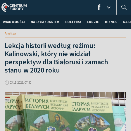
WIADOMOŚCI
NASZYM ZDANIEM
POLITYKA
LUDZIE
BIZNES
NAS
Analiza
Lekcja historii według reżimu:
Kalinowski, który nie widział
perspektyw dla Białorusi i zamach
stanu w 2020 roku
03.11.2025, 07:30