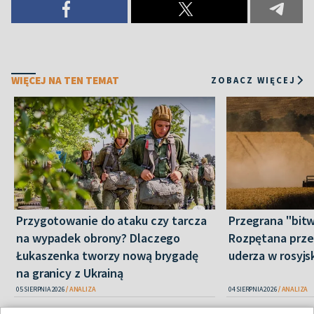
WIĘCEJ NA TEN TEMAT
ZOBACZ WIĘCEJ
Przygotowanie do ataku czy tarcza
Przegrana "bitw
na wypadek obrony? Dlaczego
Rozpętana prze
Łukaszenka tworzy nową brygadę
uderza w rosyjs
na granicy z Ukrainą
05 SIERPNIA 2026
ANALIZA
04 SIERPNIA 2026
ANALIZA