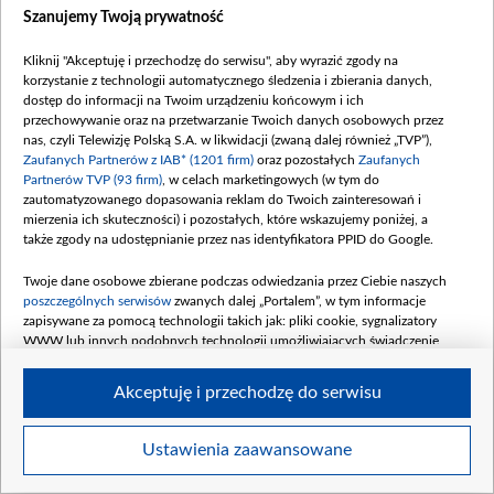
Szanujemy Twoją prywatność
NAJNOWSZE
Kliknij "Akceptuję i przechodzę do serwisu", aby wyrazić zgody na
korzystanie z technologii automatycznego śledzenia i zbierania danych,
dostęp do informacji na Twoim urządzeniu końcowym i ich
przechowywanie oraz na przetwarzanie Twoich danych osobowych przez
nas, czyli Telewizję Polską S.A. w likwidacji (zwaną dalej również „TVP”),
Zaufanych Partnerów z IAB* (1201 firm)
oraz pozostałych
Zaufanych
Partnerów TVP (93 firm)
, w celach marketingowych (w tym do
zautomatyzowanego dopasowania reklam do Twoich zainteresowań i
mierzenia ich skuteczności) i pozostałych, które wskazujemy poniżej, a
także zgody na udostępnianie przez nas identyfikatora PPID do Google.
Senat USA poparł drakońskie
Rosja skuteczn
Twoje dane osobowe zbierane podczas odwiedzania przez Ciebie naszych
sankcje wobec Rosji przygotowane
ukraińskie rafin
poszczególnych serwisów
zwanych dalej „Portalem”, w tym informacje
przez zmarłego senatora Grahama
zapisywane za pomocą technologii takich jak: pliki cookie, sygnalizatory
WWW lub innych podobnych technologii umożliwiających świadczenie
dopasowanych i bezpiecznych usług, personalizację treści oraz reklam,
07 SIERPNIA 2026
BIZNES
07 SIERPNIA 2026
WOJNA
udostępnianie funkcji mediów społecznościowych oraz analizowanie ruchu
Akceptuję i przechodzę do serwisu
w Internecie.
Twoje dane osobowe zbierane podczas odwiedzania przez Ciebie
Ustawienia zaawansowane
poszczególnych serwisów
na Portalu, takie jak adresy IP, identyfikatory
Twoich urządzeń końcowych i identyfikatory plików cookie, informacje o