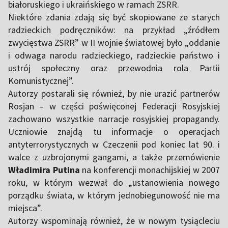
białoruskiego i ukraińskiego w ramach ZSRR.
Niektóre zdania zdają się być skopiowane ze starych
radzieckich podręczników: na przykład „źródłem
zwycięstwa ZSRR” w II wojnie światowej było „oddanie
i odwaga narodu radzieckiego, radzieckie państwo i
ustrój społeczny oraz przewodnia rola Partii
Komunistycznej”.
Autorzy postarali się również, by nie urazić partnerów
Rosjan – w części poświęconej Federacji Rosyjskiej
zachowano wszystkie narracje rosyjskiej propagandy.
Uczniowie znajdą tu informacje o operacjach
antyterrorystycznych w Czeczenii pod koniec lat 90. i
walce z uzbrojonymi gangami, a także przemówienie
Władimira Putina
na konferencji monachijskiej w 2007
roku, w którym wezwał do „ustanowienia nowego
porządku świata, w którym jednobiegunowość nie ma
miejsca”.
Autorzy wspominają również, że w nowym tysiącleciu