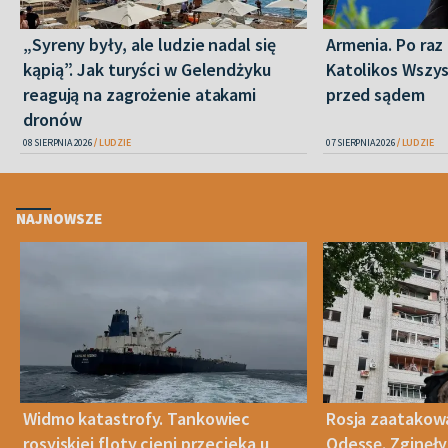
„Syreny były, ale ludzie nadal się
Armenia. Po raz 
kąpią”. Jak turyści w Gelendżyku
Katolikos Wszys
reagują na zagrożenie atakami
przed sądem
dronów
08 SIERPNIA 2026
LUDZIE
07 SIERPNIA 2026
LUDZIE
NAJNOWSZE
Widmo katastrofy. Tankowiec
Rosja zaatakow
rosyjskiej floty cieni przecieka u
Odessę. Zginęły