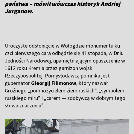
państwa – mówił wówczas historyk Andriej
Jurganow.
U
roczyste odsłonięcie w Wołogdzie monumentu ku
czci pierwszego cara odbędzie się 4 listopada, w Dniu
Jedności Narodowej, upamiętniającym opuszczenie w
1612 roku Kremla przez garnizon wojsk
Rzeczypospolitej. Pomysłodawcą pomnika jest
gubernator
Gieorgij Filimonow
, który nazwał
Groźnego „pomnożycielem ziem ruskich”, „symbolem
russkiego miru” i „carem — zdobywcą w dobrym tego
słowa znaczeniu”.