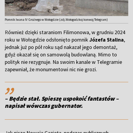
Pomnik Iwana IV Groźnego w Wołogdzie (zdj.Wołogodzkoj konwoj/Telegram)
R
ównież dzięki staraniom Filimonowa, w grudniu 2024
roku w Wołogdzie odsłonięto pomnik
Józefa Stalina
,
jednak już po pół roku sąd nakazał jego demontaż,
gdyż okazał się on samowolą budowlaną. Mimo to
polityk nie rezygnuje. Na swoim kanale w Telegramie
zapewniał, że monumentowi nic nie grozi.
,,
– Będzie stał. Spieszę uspokoić fantastów –
napisał wówczas gubernator.
J
ak pisze Nowaja Gazieta, podczas publicznych