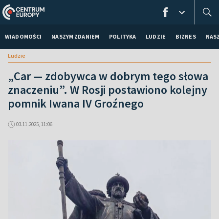
WIADOMOŚCI
NASZYM ZDANIEM
POLITYKA
LUDZIE
BIZNES
NAS
Ludzie
„Car — zdobywca w dobrym tego słowa
znaczeniu”. W Rosji postawiono kolejny
pomnik Iwana IV Groźnego
03.11.2025, 11:06