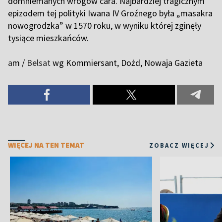
domniemanych wrogów cara. Najbardziej tragicznym
epizodem tej polityki Iwana IV Groźnego była „masakra
nowogrodzka” w 1570 roku, w wyniku której zginęły
tysiące mieszkańców.
a
m /
Belsat
wg Kommiersant, Dożd, Nowaja Gazieta
WIĘCEJ NA TEN TEMAT
ZOBACZ WIĘCEJ