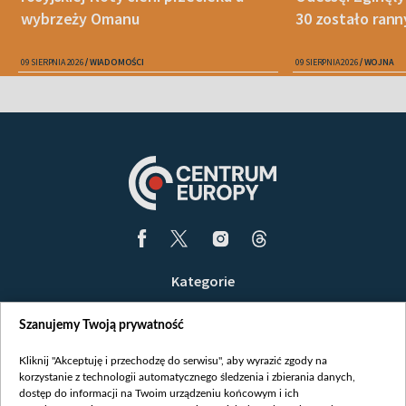
wybrzeży Omanu
30 zostało ran
09 SIERPNIA 2026
WIADOMOŚCI
09 SIERPNIA 2026
WOJNA
Kategorie
Wiadomości
Szanujemy Twoją prywatność
Wojna
Opinie
Kliknij "Akceptuję i przechodzę do serwisu", aby wyrazić zgody na
korzystanie z technologii automatycznego śledzenia i zbierania danych,
Białoruś / Polska
dostęp do informacji na Twoim urządzeniu końcowym i ich