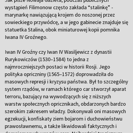
wystąpień Filimonow często zakłada “stalinkę” -
marynarkę nawiązującą krojem do noszonej przez
sowieckiego przywódcę, a w jego gabinecie znajduje się
statuetka Stalina, obok miniaturowej kopii pomnika
Iwana IV Groźnego.
I
wan IV Groźny czy Iwan IV Wasiljewicz z dynastii
Rurykowiczów (1530–1584) to jedna z
najmroczniejszych postaci w historii Rosji. Jego
polityka opriczniny (1565–1572) doprowadziła do
masowych represji i kryzysu państwa. Był to szczególny
system rządów, w ramach którego car stworzył aparat
terroru, bazujący na wywodzących się z niższych
warstw społecznych opricznikach, obdarzonych bardzo
szerokim zakresem władzy. Dokonywali oni masowych
egzekucji, konfiskaty ziem bojarom i duchowieństwu
prawosławnemu, a także likwidowali faktycznych i