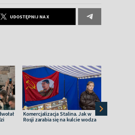
UDOSTĘPNIJ NA X
dwołał
Komercjalizacja Stalina. Jak w
Oko na Wsc
zi
Rosji zarabia się na kulcie wodza
produkcję r
dla Polski?