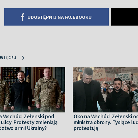
UDOSTĘPNIJ NA FACEBOOKU
 WIĘCEJ
a Wschód: Zełenski pod
Oko na Wschód: Zełenski o
 ulicy. Protesty zmieniają
ministra obrony. Tysiące lud
ztwo armii Ukrainy?
protestują