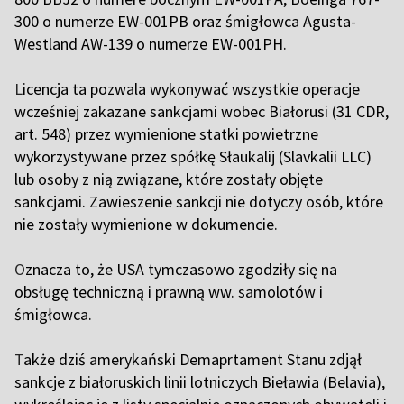
300 o numerze
EW-001PB oraz śmigłowca Agusta-
Westland AW-139 o numerze EW-001PH.
L
icencja ta pozwala wykonywać wszystkie operacje
wcześniej zakazane sankcjami wobec Białorusi (31 CDR,
art. 548) przez wymienione statki powietrzne
wykorzystywane przez spółkę Słaukalij (Slavkalii LLC)
lub osoby z nią związane, które zostały objęte
sankcjami. Zawieszenie sankcji nie dotyczy osób, które
nie zostały wymienione w dokumencie.
O
znacza to, że USA tymczasowo zgodziły się na
obsługę techniczną i prawną ww. samolotów i
śmigłowca.
T
akże dziś amerykański Demaprtament Stanu zdjął
sankcje z białoruskich linii lotniczych Bieławia (Belavia),