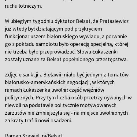
ruchu lotniczym.
W
ubiegłym tygodniu dyktator
Belsat
, że Pratasiewicz
już wtedy był działającym pod przykryciem
funkcjonariuszem białoruskiego wywiadu, a porwanie
go z pokładu samolotu było operacją specjalną, której
nie trzeba było przeprowadzać. Słowa Łukaszenki
zostały uznane za
Belsat
popełnionego przestępstwa.
Z
djęcie sankcji z Bieławii miało być jednym z tematów
białorusko-amerykańskich negocjacji, w których
ramach Łukaszenka uwolnił część więźniów
politycznych. Przy tym liczba osób przetrzymywanych w
niewoli na podstawie politycznie motywowanych
zarzutów nie zmniejszyła się - na miejsce uwolnionych
za kraty trafili nowi osadzeni.
R
aman Szawiel, pj/
Belsat