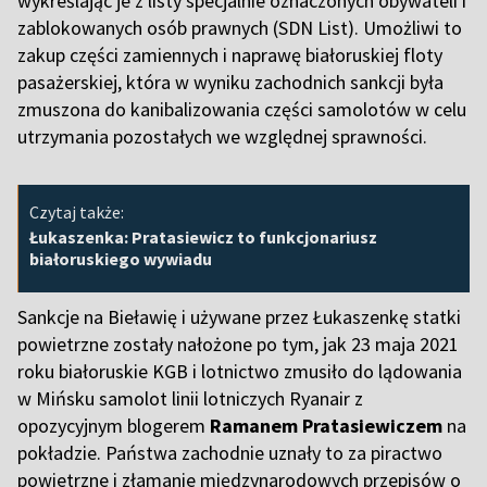
wykreślając je z listy specjalnie oznaczonych obywateli i
zablokowanych osób prawnych (SDN List). Umożliwi to
zakup części zamiennych i naprawę białoruskiej floty
pasażerskiej, która w wyniku zachodnich sankcji była
zmuszona do kanibalizowania części samolotów w celu
utrzymania pozostałych we względnej sprawności.
Czytaj także:
Łukaszenka: Pratasiewicz to funkcjonariusz
białoruskiego wywiadu
Sankcje na Bieławię i używane przez Łukaszenkę statki
powietrzne zostały nałożone po tym, jak 23 maja 2021
roku białoruskie KGB i lotnictwo zmusiło do lądowania
w Mińsku samolot linii lotniczych Ryanair z
opozycyjnym blogerem
Ramanem Pratasiewiczem
na
pokładzie. Państwa zachodnie uznały to za piractwo
powietrzne i złamanie międzynarodowych przepisów o