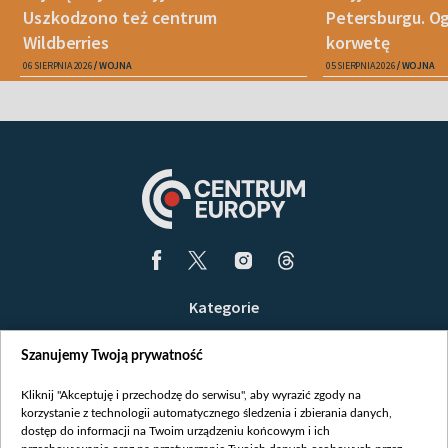
Uszkodzono też centrum
Petersburgu. Og
Wildberries
korwetę
06 SIERPNIA 2026
WOJNA
05 SIERPNIA 2026
WOJNA
Kategorie
Wiadomości
Szanujemy Twoją prywatność
Wojna
Opinie
Kliknij "Akceptuję i przechodzę do serwisu", aby wyrazić zgody na
korzystanie z technologii automatycznego śledzenia i zbierania danych,
Białoruś / Polska
dostęp do informacji na Twoim urządzeniu końcowym i ich