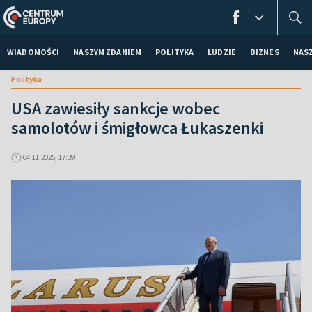
WIADOMOŚCI
NASZYM ZDANIEM
POLITYKA
LUDZIE
BIZNES
NAS
Polityka
USA zawiesiły sankcje wobec
samolotów i śmigłowca Łukaszenki
04.11.2025, 17:39