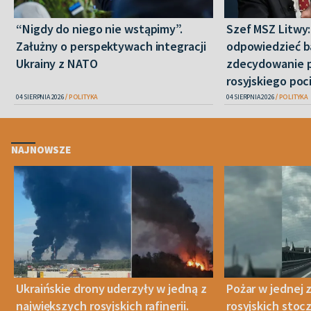
“Nigdy do niego nie wstąpimy”.
Szef MSZ Litwy
Załużny o perspektywach integracji
odpowiedzieć b
Ukrainy z NATO
zdecydowanie 
rosyjskiego poc
04 SIERPNIA 2026
POLITYKA
04 SIERPNIA 2026
POLITYKA
NAJNOWSZE
Ukraińskie drony uderzyły w jedną z
Pożar w jednej 
największych rosyjskich rafinerii.
rosyjskich stoc