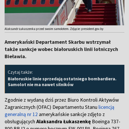
Alaksandr Łukaszenka przed swoim samolotem. Zdjęcie: president.gov.by
Amerykański Departament Skarbu wstrzymał
także sankcje wobec białoruskich linii lotniczych
Bieławia.
Czytaj także:
Białoruskie linie sprzedają ostatniego bombardiera.
Samolot nie ma nawet silników
Zgodnie z wydaną dziś przez Biuro Kontroli Aktywów
Zagranicznych (OFAC) Departamentu Stanu
licencją
generalną nr 12
amerykańskie sankcje zdjęto z
obsługujących
Alaksandra Łukaszenkę
Boeinga 737-
800 BBJ2
o numere bocznym EW-001PA, Boeinga 767-