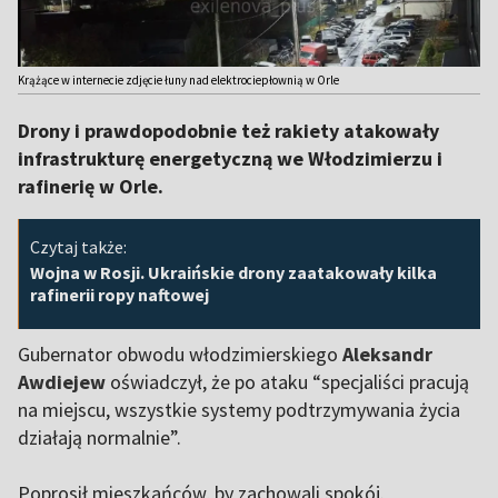
Krążące w internecie zdjęcie łuny nad elektrociepłownią w Orle
Drony i prawdopodobnie też rakiety atakowały
infrastrukturę energetyczną we Włodzimierzu i
rafinerię w Orle.
Czytaj także:
Wojna w Rosji. Ukraińskie drony zaatakowały kilka
rafinerii ropy naftowej
Gubernator obwodu włodzimierskiego
Aleksandr
Awdiejew
oświadczył, że po ataku “specjaliści pracują
na miejscu, wszystkie systemy podtrzymywania życia
działają normalnie”.
Poprosił mieszkańców, by zachowali spokój.