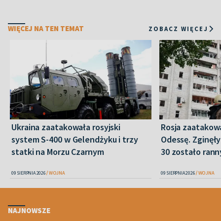
WIĘCEJ NA TEN TEMAT
ZOBACZ WIĘCEJ
Ukraina zaatakowała rosyjski
Rosja zaatakow
system S-400 w Gelendżyku i trzy
Odessę. Zginęły
statki na Morzu Czarnym
30 zostało ran
09 SIERPNIA 2026
WOJNA
09 SIERPNIA 2026
WOJNA
NAJNOWSZE