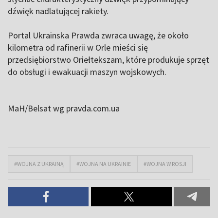
dźwięk nadlatującej rakiety.
Portal Ukrainska Prawda zwraca uwagę, że około
kilometra od rafinerii w Orle mieści się
przedsiębiorstwo Oriełtekszam, które produkuje sprzęt
do obsługi i ewakuacji maszyn wojskowych.
MaH/Belsat
wg pravda.com.ua
#WOJNA Z UKRAINĄ
#WOJNA NA UKRAINIE
#WOJNA W ROSJI