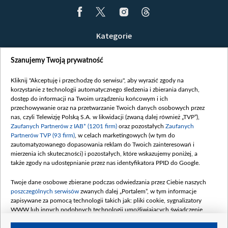
Kategorie
Wiadomości
Szanujemy Twoją prywatność
Wojna
Opinie
Kliknij "Akceptuję i przechodzę do serwisu", aby wyrazić zgody na
korzystanie z technologii automatycznego śledzenia i zbierania danych,
Białoruś / Polska
dostęp do informacji na Twoim urządzeniu końcowym i ich
Czytelnia
przechowywanie oraz na przetwarzanie Twoich danych osobowych przez
nas, czyli Telewizję Polską S.A. w likwidacji (zwaną dalej również „TVP”),
Centrum Europy
Zaufanych Partnerów z IAB* (1201 firm)
oraz pozostałych
Zaufanych
Partnerów TVP (93 firm)
, w celach marketingowych (w tym do
O nas
zautomatyzowanego dopasowania reklam do Twoich zainteresowań i
Kontakt
mierzenia ich skuteczności) i pozostałych, które wskazujemy poniżej, a
także zgody na udostępnianie przez nas identyfikatora PPID do Google.
Informacje o nadawcy
Serwisy partnerskie
Twoje dane osobowe zbierane podczas odwiedzania przez Ciebie naszych
poszczególnych serwisów
zwanych dalej „Portalem”, w tym informacje
belsat.eu
zapisywane za pomocą technologii takich jak: pliki cookie, sygnalizatory
WWW lub innych podobnych technologii umożliwiających świadczenie
slava.tv
dopasowanych i bezpiecznych usług, personalizację treści oraz reklam,
tvpworld.com