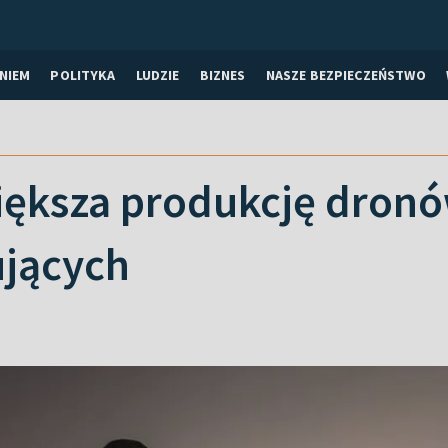
NIEM
POLITYKA
LUDZIE
BIZNES
NASZE BEZPIECZEŃSTWO
iększa produkcję dron
jących