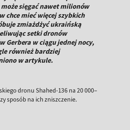
a może sięgać nawet milionów
ów chce mieć więcej szybkich
róbuje zmiażdżyć ukraińską
eliwując setki dronów
 Gerbera w ciągu jednej nocy,
le również bardziej
iono w artykule.
ańskiego dronu Shahed-136 na 20 000–
zy sposób na ich zniszczenie.