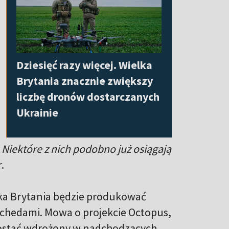
Dziesięć razy więcej. Wielka
Brytania znacznie zwiększy
liczbę dronów dostarczanych
Ukrainie
. Niektóre z nich podobno już osiągają
.
ka Brytania będzie produkować
achedami. Mowa o projekcie Octopus,
e zostać wdrożony w nadchodzących