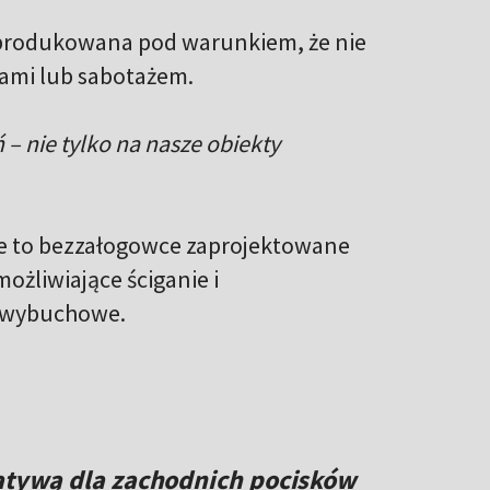
yprodukowana pod warunkiem, że nie
ami lub sabotażem.
– nie tylko na nasze obiekty
ące to bezzałogowce zaprojektowane
ożliwiające ściganie i
i wybuchowe.
natywą dla zachodnich pocisków