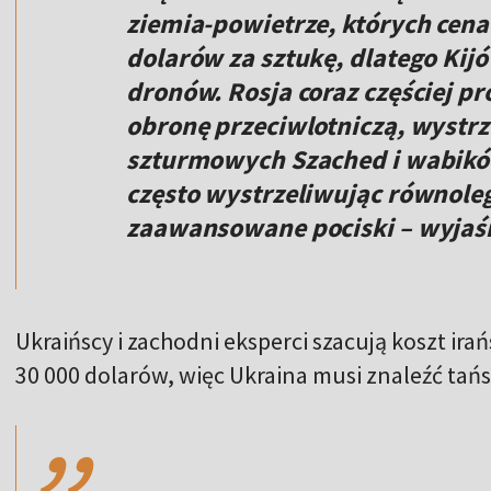
ziemia-powietrze, których cen
dolarów za sztukę, dlatego Kij
dronów. Rosja coraz częściej p
obronę przeciwlotniczą, wystrz
szturmowych Szached i wabików
często wystrzeliwując równoleg
zaawansowane pociski – wyjaśn
Ukraińscy i zachodni eksperci szacują koszt ir
,,
30 000 dolarów, więc Ukraina musi znaleźć tańs