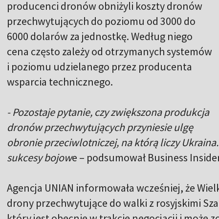
producenci dronów obniżyli koszty dronów
przechwytujących do poziomu od 3000 do
6000 dolarów za jednostkę. Według niego
cena często zależy od otrzymanych systemów
i poziomu udzielanego przez producenta
wsparcia technicznego.
- Pozostaje pytanie, czy zwiększona produkcja
dronów przechwytujących przyniesie ulgę
obronie przeciwlotniczej, na którą liczy Ukraina
sukcesy bojow
e – podsumował Business Insider
Agencja UNIAN informowała wcześniej, że Wiel
drony przechwytujące do walki z rosyjskimi Sz
który jest obecnie w trakcie negocjacji i moż