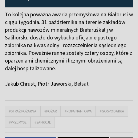
To kolejna poważna awaria przemysłowa na Białorusi w
ciągu tygodnia. 31 października na terenie zakładów
produkcji nawozów mineralnych Biełaruśkalij w
Salihorsku doszło do wybuchu oficjalnie pustego
zbiornika na kwas solny i rozszczelnienia sąsiedniego
zbiornika. Poważnie ranne zostały cztery osoby, które z
oparzeniami chemicznymi i licznymi obrażeniami są
dalej hospitalizowane.
J
akub Chrust, Piotr Jaworski,
Belsat
#STRAŻ POŻARNA
#POŻAR
#ROPA NAFTOWA
#GOSPODARKA
#PRZEMYSŁ
#SANKCJE