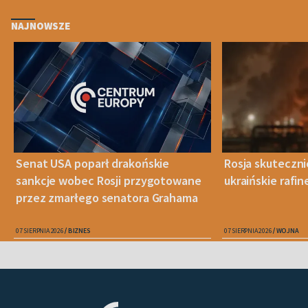
NAJNOWSZE
Senat USA poparł drakońskie
Rosja skuteczn
sankcje wobec Rosji przygotowane
ukraińskie rafin
przez zmarłego senatora Grahama
07 SIERPNIA 2026
BIZNES
07 SIERPNIA 2026
WOJNA