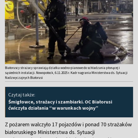
Białoruscy strażacy sprawiają działka wodno-pianowe do schładzania płonącej i
sąsiednich instalacji. Nowopołock, 6.11.2025 r. Kadr nagrania Ministerstwa ds. Sytuacji
Nadzwyczajnych Białorusi
Czytaj także:
Śmigłowce, strażacy i szambiarki. OC Białorusi
ćwiczyła działania “w warunkach wojny”
Z pożarem walczyło 17 pojazdów i ponad 70 strażaków
białoruskiego Ministerstwa ds. Sytuacji