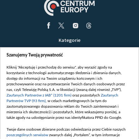
Kategorie
Wiadomości
Szanujemy Twoją prywatność
Wojna
Opinie
Kliknij "Akceptuję i przechodzę do serwisu", aby wyrazić zgody na
korzystanie z technologii automatycznego śledzenia i zbierania danych,
Białoruś / Polska
dostęp do informacji na Twoim urządzeniu końcowym i ich
Czytelnia
przechowywanie oraz na przetwarzanie Twoich danych osobowych przez
nas, czyli Telewizję Polską S.A. w likwidacji (zwaną dalej również „TVP”),
Centrum Europy
Zaufanych Partnerów z IAB* (1201 firm)
oraz pozostałych
Zaufanych
Partnerów TVP (93 firm)
, w celach marketingowych (w tym do
O nas
zautomatyzowanego dopasowania reklam do Twoich zainteresowań i
Kontakt
mierzenia ich skuteczności) i pozostałych, które wskazujemy poniżej, a
także zgody na udostępnianie przez nas identyfikatora PPID do Google.
Informacje o nadawcy
Serwisy partnerskie
Twoje dane osobowe zbierane podczas odwiedzania przez Ciebie naszych
poszczególnych serwisów
zwanych dalej „Portalem”, w tym informacje
belsat.eu