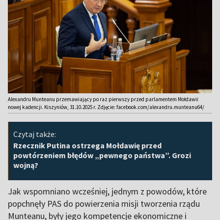
Alexandru Munteanu przemawiający po raz pierwszy przed parlamentem Mołdawii
nowej kadencji. Kiszyniów, 31.10.2025 r. Zdjęcie: facebook.com/alexandru.munteanu64/
Czytaj także:
Rzecznik Putina ostrzega Mołdawię przed
powtórzeniem błędów „pewnego państwa”. Grozi
wojną?
Jak wspomniano wcześniej, jednym z powodów, które
popchnęły PAS do powierzenia misji tworzenia rządu
Munteanu, były jego kompetencje ekonomiczne i