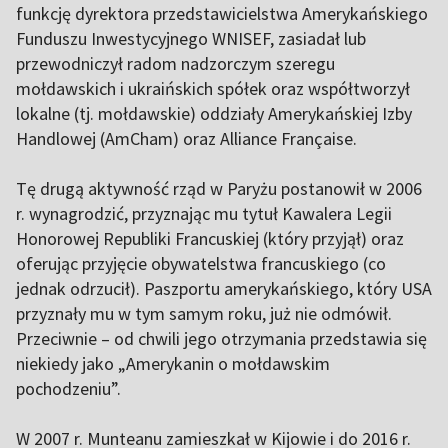
funkcję dyrektora przedstawicielstwa Amerykańskiego
Funduszu Inwestycyjnego WNISEF, zasiadał lub
przewodniczył radom nadzorczym szeregu
mołdawskich i ukraińskich spółek oraz współtworzył
lokalne (tj. mołdawskie) oddziały Amerykańskiej Izby
Handlowej (AmCham) oraz Alliance Française.
Tę drugą aktywność rząd w Paryżu postanowił w 2006
r. wynagrodzić, przyznając mu tytuł Kawalera Legii
Honorowej Republiki Francuskiej (który przyjął) oraz
oferując przyjęcie obywatelstwa francuskiego (co
jednak odrzucił). Paszportu amerykańskiego, który USA
przyznały mu w tym samym roku, już nie odmówił.
Przeciwnie – od chwili jego otrzymania przedstawia się
niekiedy jako „Amerykanin o mołdawskim
pochodzeniu”.
W 2007 r. Munteanu zamieszkał w Kijowie i do 2016 r.