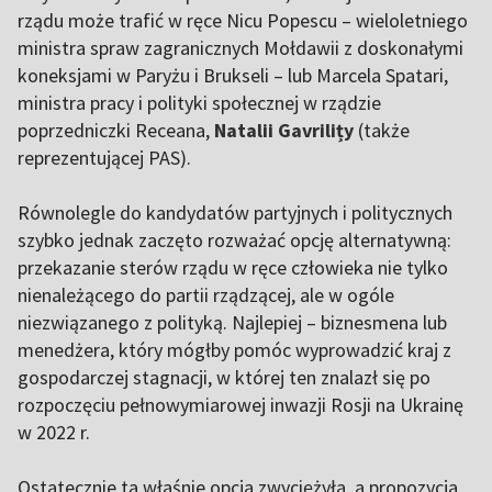
rządu może trafić w ręce Nicu Popescu – wieloletniego
ministra spraw zagranicznych Mołdawii z doskonałymi
koneksjami w Paryżu i Brukseli – lub Marcela Spatari,
ministra pracy i polityki społecznej w rządzie
poprzedniczki Receana,
Natalii Gavrilițy
(także
reprezentującej PAS).
Równolegle do kandydatów partyjnych i politycznych
szybko jednak zaczęto rozważać opcję alternatywną:
przekazanie sterów rządu w ręce człowieka nie tylko
nienależącego do partii rządzącej, ale w ogóle
niezwiązanego z polityką. Najlepiej – biznesmena lub
menedżera, który mógłby pomóc wyprowadzić kraj z
gospodarczej stagnacji, w której ten znalazł się po
rozpoczęciu pełnowymiarowej inwazji Rosji na Ukrainę
w 2022 r.
Ostatecznie ta właśnie opcja zwyciężyła, a propozycja