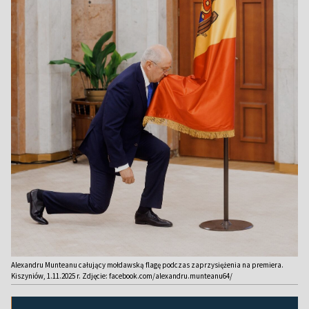
Alexandru Munteanu całujący mołdawską flagę podczas zaprzysiężenia na premiera.
Kiszyniów, 1.11.2025 r. Zdjęcie: facebook.com/alexandru.munteanu64/