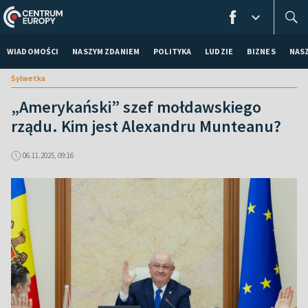
WIADOMOŚCI
NASZYM ZDANIEM
POLITYKA
LUDZIE
BIZNES
NAS
Sylwetka
„Amerykański” szef mołdawskiego
rządu. Kim jest Alexandru Munteanu?
06.11.2025, 09:16