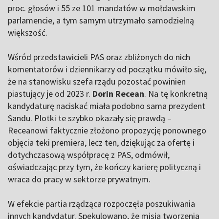
proc. głosów i 55 ze 101 mandatów w mołdawskim
parlamencie, a tym samym utrzymało samodzielną
większość.
Wśród przedstawicieli PAS oraz zbliżonych do nich
komentatorów i dziennikarzy od początku mówiło się,
że na stanowisku szefa rządu pozostać powinien
piastujący je od 2023 r.
Dorin Recean
. Na tę konkretną
kandydaturę naciskać miała podobno sama prezydent
Sandu. Plotki te szybko okazały się prawdą –
Receanowi faktycznie złożono propozycję ponownego
objęcia teki premiera, lecz ten, dziękując za ofertę i
dotychczasową współpracę z PAS, odmówił,
oświadczając przy tym, że kończy karierę polityczną i
wraca do pracy w sektorze prywatnym.
W efekcie partia rządząca rozpoczęła poszukiwania
innych kandydatur. Spekulowano, że misja tworzenia