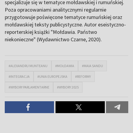
specjalizuje się w tematyce mołdawskiej i rumuńskiej.
Poza opracowaniami analitycznymi regularnie
przygotowuje poświęcone tematyce rumuńskiej oraz
mołdawskiej teksty publicystyczne. Autor eseistyczno-
reporterskiej książki "Mołdawia. Państwo
niekonieczne" (Wydawnictwo Czarne, 2020).
#ALEXANDRU MUNTEANU
#MOŁDAWIA
#MAIA SANDU
#INTEGRACJA
#UNIA EUROPEJSKA
#REFORMY
#WYBORY PARLAMENTARNE
#WYBORY 2025