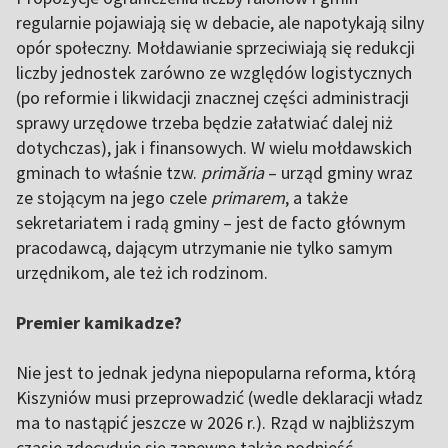
regularnie pojawiają się w debacie, ale napotykają silny
opór społeczny. Mołdawianie sprzeciwiają się redukcji
liczby jednostek zarówno ze względów logistycznych
(po reformie i likwidacji znacznej części administracji
sprawy urzędowe trzeba będzie załatwiać dalej niż
dotychczas), jak i finansowych. W wielu mołdawskich
gminach to właśnie tzw.
primăria
– urząd gminy wraz
ze stojącym na jego czele
primarem
, a także
sekretariatem i radą gminy – jest de facto głównym
pracodawcą, dającym utrzymanie nie tylko samym
urzędnikom, ale też ich rodzinom.
Premier kamikadze?
Nie jest to jednak jedyna niepopularna reforma, którą
Kiszyniów musi przeprowadzić (wedle deklaracji władz
ma to nastąpić jeszcze w 2026 r.). Rząd w najbliższym
czasie zdecyduje się zapewne także podnieść