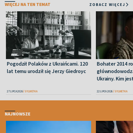
WIĘCEJ NA TEN TEMAT
ZOBACZ WIĘCEJ
Pogodził Polaków z Ukraińcami. 120
Bohater 2014 r
lat temu urodził się Jerzy Giedroyc
głównodowodzą
Ukrainy. Kim je
27 LIPCA 2026
SYLWETKA
22 LIPCA 2026
SYLWETKA
NAJNOWSZE