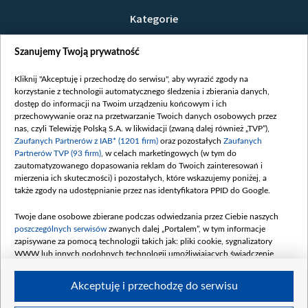
Kategorie
Wiadomości
Szanujemy Twoją prywatność
Wojna
Opinie
Kliknij "Akceptuję i przechodzę do serwisu", aby wyrazić zgody na
korzystanie z technologii automatycznego śledzenia i zbierania danych,
Białoruś / Polska
dostęp do informacji na Twoim urządzeniu końcowym i ich
Czytelnia
przechowywanie oraz na przetwarzanie Twoich danych osobowych przez
nas, czyli Telewizję Polską S.A. w likwidacji (zwaną dalej również „TVP”),
Centrum Europy
Zaufanych Partnerów z IAB* (1201 firm)
oraz pozostałych
Zaufanych
Partnerów TVP (93 firm)
, w celach marketingowych (w tym do
O nas
zautomatyzowanego dopasowania reklam do Twoich zainteresowań i
Kontakt
mierzenia ich skuteczności) i pozostałych, które wskazujemy poniżej, a
także zgody na udostępnianie przez nas identyfikatora PPID do Google.
Informacje o nadawcy
Serwisy partnerskie
Twoje dane osobowe zbierane podczas odwiedzania przez Ciebie naszych
poszczególnych serwisów
zwanych dalej „Portalem”, w tym informacje
belsat.eu
zapisywane za pomocą technologii takich jak: pliki cookie, sygnalizatory
slava.tv
WWW lub innych podobnych technologii umożliwiających świadczenie
dopasowanych i bezpiecznych usług, personalizację treści oraz reklam,
tvpworld.com
udostępnianie funkcji mediów społecznościowych oraz analizowanie ruchu
Akceptuję i przechodzę do serwisu
vot-tak.tv
w Internecie.