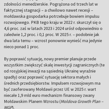
zdolności menedżerskie. Pogrążona od trzech lat w
faktycznej stagnacji – a chwilowo nawet recesji –
mołdawska gospodarka potrzebuje bowiem impulsu
rozwojowego. PKB tego kraju w 2022 r. skurczył się o
4,6 proc. zaś w latach 2023 i 2024 urósł odpowiednio o
zaledwie 1,2 proc. i 0,1 proc. W 2025 r. – podobnie jak
dwa lata temu – wzrost ponownie wynieść ma jedynie
nieco ponad 1 proc.
By poprawić sytuację, nowy premier planuje przede
wszystkim zwiększyć skalę inwestycji zagranicznych (te
od rosyjskiej inwazji na sąsiednią Ukrainę wyraźnie
spadły) oraz poprawić sytuację sektora małych i
średnich przedsiębiorstw. Impulsem rozwojowym ma
być zaoferowany Mołdawii przez UE w 2025 r. wart
niecałe 1,9 mld euro mechanizm finansowy zwany
Mołdawskim Planem Wzrostu (
Moldova Growth Plan –
MGP
).