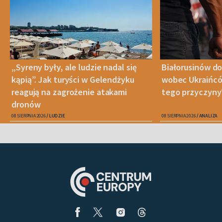
„Syreny były, ale ludzie nadal się
Białorusinów do
kąpią”. Jak turyści w Gelendżyku
wobec Ukraińców
reagują na zagrożenie atakami
tego przyczyny
dronów
08 SIERPNIA 2026
LUDZIE
08 SIERPNIA 2026
ANALIZA