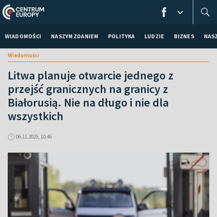
WIADOMOŚCI
NASZYM ZDANIEM
POLITYKA
LUDZIE
BIZNES
NAS
Wiadomości
Litwa planuje otwarcie jednego z
przejść granicznych na granicy z
Białorusią. Nie na długo i nie dla
wszystkich
06.11.2025, 10:46