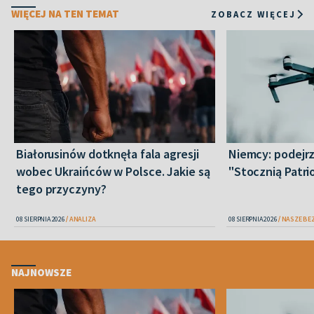
WIĘCEJ NA TEN TEMAT
ZOBACZ WIĘCEJ
Białorusinów dotknęła fala agresji
Niemcy: podejrz
wobec Ukraińców w Polsce. Jakie są
"Stocznią Patr
tego przyczyny?
08 SIERPNIA 2026
ANALIZA
08 SIERPNIA 2026
NASZE BE
NAJNOWSZE