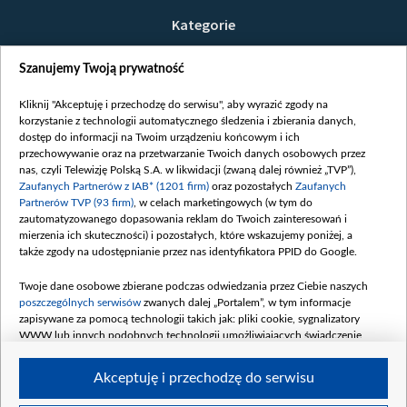
Kategorie
Wiadomości
Szanujemy Twoją prywatność
Wojna
Opinie
Kliknij "Akceptuję i przechodzę do serwisu", aby wyrazić zgody na
korzystanie z technologii automatycznego śledzenia i zbierania danych,
Białoruś / Polska
dostęp do informacji na Twoim urządzeniu końcowym i ich
Czytelnia
przechowywanie oraz na przetwarzanie Twoich danych osobowych przez
nas, czyli Telewizję Polską S.A. w likwidacji (zwaną dalej również „TVP”),
Centrum Europy
Zaufanych Partnerów z IAB* (1201 firm)
oraz pozostałych
Zaufanych
Partnerów TVP (93 firm)
, w celach marketingowych (w tym do
O nas
zautomatyzowanego dopasowania reklam do Twoich zainteresowań i
Kontakt
mierzenia ich skuteczności) i pozostałych, które wskazujemy poniżej, a
także zgody na udostępnianie przez nas identyfikatora PPID do Google.
Informacje o nadawcy
Serwisy partnerskie
Twoje dane osobowe zbierane podczas odwiedzania przez Ciebie naszych
poszczególnych serwisów
zwanych dalej „Portalem”, w tym informacje
belsat.eu
zapisywane za pomocą technologii takich jak: pliki cookie, sygnalizatory
WWW lub innych podobnych technologii umożliwiających świadczenie
slava.tv
dopasowanych i bezpiecznych usług, personalizację treści oraz reklam,
tvpworld.com
udostępnianie funkcji mediów społecznościowych oraz analizowanie ruchu
Akceptuję i przechodzę do serwisu
w Internecie.
vot-tak.tv