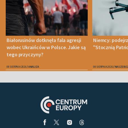
Białorusinów dotknęła fala agresji
Niemcy: podejrz
wobec Ukraińców w Polsce. Jakie są
"Stocznią Patr
tego przyczyny?
08 SIERPNIA 2026
ANALIZA
08 SIERPNIA 2026
NASZE BE