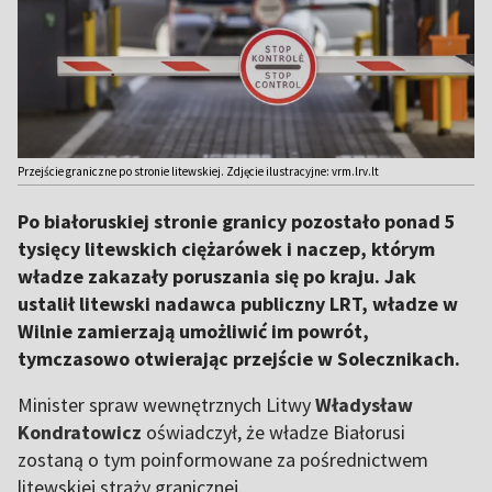
Przejście graniczne po stronie litewskiej. Zdjęcie ilustracyjne: vrm.lrv.lt
Po białoruskiej stronie granicy pozostało ponad 5
tysięcy litewskich ciężarówek i naczep, którym
władze zakazały poruszania się po kraju. Jak
ustalił litewski nadawca publiczny LRT, władze w
Wilnie zamierzają umożliwić im powrót,
tymczasowo otwierając przejście w Solecznikach.
Minister spraw wewnętrznych Litwy
Władysław
Kondratowicz
oświadczył, że władze Białorusi
zostaną o tym poinformowane za pośrednictwem
litewskiej straży granicznej.