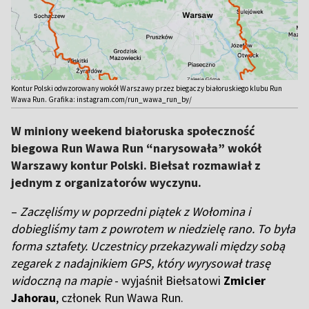
Kontur Polski odwzorowany wokół Warszawy przez biegaczy białoruskiego klubu Run
Wawa Run. Grafika: instagram.com/run_wawa_run_by/
W miniony weekend białoruska społeczność
biegowa Run Wawa Run “narysowała” wokół
Warszawy kontur Polski. Biełsat rozmawiał z
jednym z organizatorów wyczynu.
–
Zaczęliśmy w poprzedni piątek z Wołomina i
dobiegliśmy tam z powrotem w niedzielę rano. To była
forma sztafety. Uczestnicy przekazywali między sobą
zegarek z nadajnikiem GPS, który wyrysował trasę
widoczną na mapie
- wyjaśnił Biełsatowi
Zmicier
Jahorau
, członek Run Wawa Run.