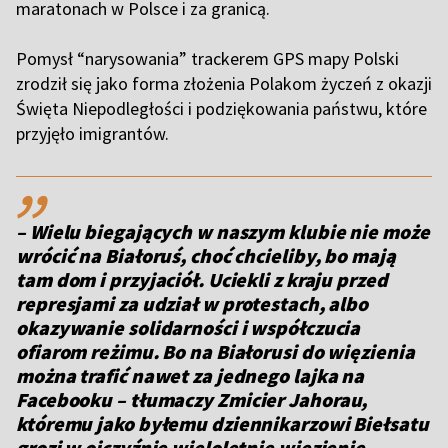
maratonach w Polsce i za granicą.
Pomysł “narysowania” trackerem GPS mapy Polski
zrodził się jako forma złożenia Polakom życzeń z okazji
Święta Niepodległości i podziękowania państwu, które
przyjęło imigrantów.
,,
– Wielu biegających w naszym klubie nie może
wrócić na Białoruś, choć chcieliby, bo mają
tam dom i przyjaciół. Uciekli z kraju przed
represjami za udział w protestach, albo
okazywanie solidarności i współczucia
ofiarom reżimu. Bo na Białorusi do więzienia
można trafić nawet za jednego lajka na
Facebooku –
tłumaczy Zmicier Jahorau,
któremu jako byłemu dziennikarzowi Biełsatu
grozi w ojczyźnie wieloletnie więzienie
.