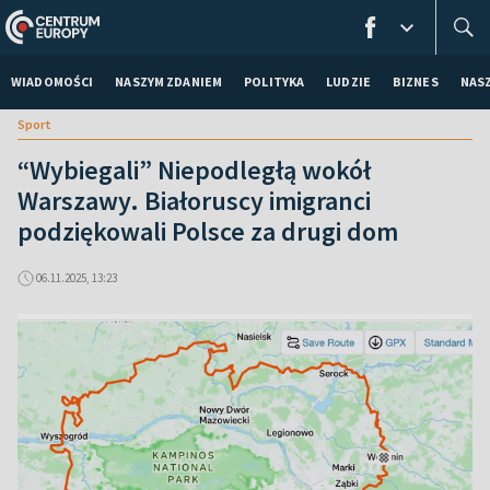
WIADOMOŚCI
NASZYM ZDANIEM
POLITYKA
LUDZIE
BIZNES
NAS
Sport
“Wybiegali” Niepodległą wokół
Warszawy. Białoruscy imigranci
podziękowali Polsce za drugi dom
06.11.2025, 13:23