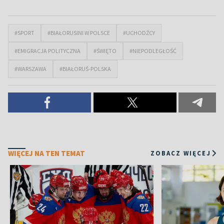
#SPORT
#BIAŁORUSINI W POLSCE
#UCHODŹCY
#EMIGRACJA POLITYCZNA
#ŚWIĘTO
#NIEPODLEGŁOŚĆ
#WARSZAWA
#BIAŁORUŚ-POLSKA
WIĘCEJ NA TEN TEMAT
ZOBACZ WIĘCEJ