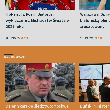
Hokeiści z Rosji i Białorusi
Warszawa. Spra
wykluczeni z Mistrzostw Świata w
białoruską olim
2027 roku
aresztowany
31 LIPCA 2026
SPORT
17 LIPCA 2026
SPORT
NAJNOWSZE
Dziennikarskie śledztwo: Moskwa
Duński minister 