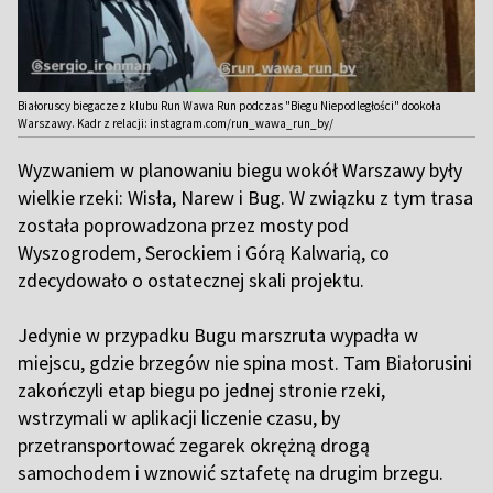
Białoruscy biegacze z klubu Run Wawa Run podczas "Biegu Niepodległości" dookoła
Warszawy. Kadr z relacji: instagram.com/run_wawa_run_by/
Wyzwaniem w planowaniu biegu wokół Warszawy były
wielkie rzeki: Wisła, Narew i Bug. W związku z tym trasa
została poprowadzona przez mosty pod
Wyszogrodem, Serockiem i Górą Kalwarią, co
zdecydowało o ostatecznej skali projektu.
Jedynie w przypadku Bugu marszruta wypadła w
miejscu, gdzie brzegów nie spina most. Tam Białorusini
zakończyli etap biegu po jednej stronie rzeki,
wstrzymali w aplikacji liczenie czasu, by
przetransportować zegarek okrężną drogą
samochodem i wznowić sztafetę na drugim brzegu.