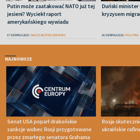
Putin może zaatakować NATO już tej
Duński minister 
jesieni? Wyciekł raport
kryzysem migra
amerykańskiego wywiadu
07 SIERPNIA 2026
NASZE BEZPIECZEŃSTWO
06 SIERPNIA 2026
POLITYKA
NAJNOWSZE
Senat USA poparł drakońskie
Rosja skuteczn
sankcje wobec Rosji przygotowane
ukraińskie rafin
przez zmarłego senatora Grahama