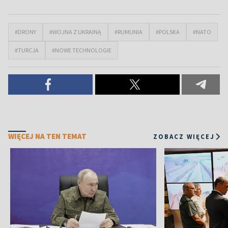
#DRONY
#WOJNA Z UKRAINĄ
#RUMUNIA
#POLSKA
#NATO
#TURCJA
#NOWE TECHNOLOGIE
WIĘCEJ NA TEN TEMAT
ZOBACZ WIĘCEJ