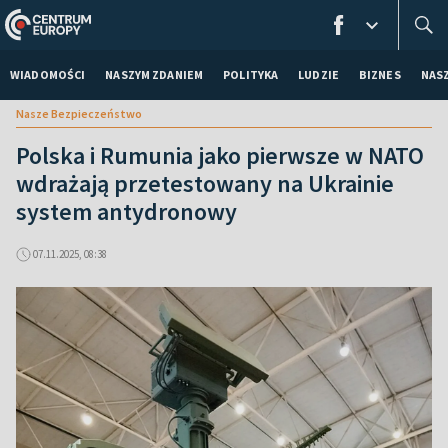
WIADOMOŚCI
NASZYM ZDANIEM
POLITYKA
LUDZIE
BIZNES
NAS
Nasze Bezpieczeństwo
Polska i Rumunia jako pierwsze w NATO
wdrażają przetestowany na Ukrainie
system antydronowy
07.11.2025, 08:38