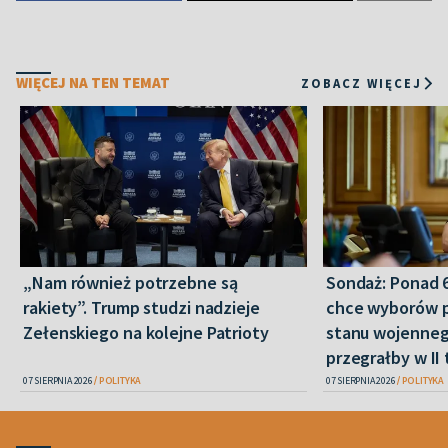
WIĘCEJ NA TEN TEMAT
ZOBACZ WIĘCEJ
„Nam również potrzebne są
Sondaż: Ponad 
rakiety”. Trump studzi nadzieje
chce wyborów 
Zełenskiego na kolejne Patrioty
stanu wojenneg
przegrałby w II 
07 SIERPNIA 2026
POLITYKA
07 SIERPNIA 2026
POLITYKA