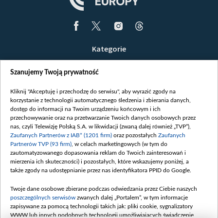
Kategorie
Wiadomości
Szanujemy Twoją prywatność
Wojna
Opinie
Kliknij "Akceptuję i przechodzę do serwisu", aby wyrazić zgody na
korzystanie z technologii automatycznego śledzenia i zbierania danych,
Białoruś / Polska
dostęp do informacji na Twoim urządzeniu końcowym i ich
Czytelnia
przechowywanie oraz na przetwarzanie Twoich danych osobowych przez
nas, czyli Telewizję Polską S.A. w likwidacji (zwaną dalej również „TVP”),
Centrum Europy
Zaufanych Partnerów z IAB* (1201 firm)
oraz pozostałych
Zaufanych
Partnerów TVP (93 firm)
, w celach marketingowych (w tym do
O nas
zautomatyzowanego dopasowania reklam do Twoich zainteresowań i
Kontakt
mierzenia ich skuteczności) i pozostałych, które wskazujemy poniżej, a
także zgody na udostępnianie przez nas identyfikatora PPID do Google.
Informacje o nadawcy
Serwisy partnerskie
Twoje dane osobowe zbierane podczas odwiedzania przez Ciebie naszych
poszczególnych serwisów
zwanych dalej „Portalem”, w tym informacje
belsat.eu
zapisywane za pomocą technologii takich jak: pliki cookie, sygnalizatory
WWW lub innych podobnych technologii umożliwiających świadczenie
slava.tv