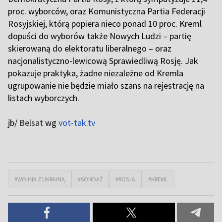
proc. wyborców, oraz Komunistyczna Partia Federacji
Rosyjskiej, którą popiera nieco ponad 10 proc. Kreml
dopuści do wyborów także Nowych Ludzi – partię
skierowaną do elektoratu liberalnego – oraz
nacjonalistyczno-lewicową Sprawiedliwą Rosję. Jak
pokazuje praktyka, żadne niezależne od Kremla
ugrupowanie nie będzie miało szans na rejestrację na
listach wyborczych.
jb/
Belsat
wg
vot-tak.tv
#WOJNA Z UKRAINĄ
#SONDAŻ
#ROSJA
#KREML