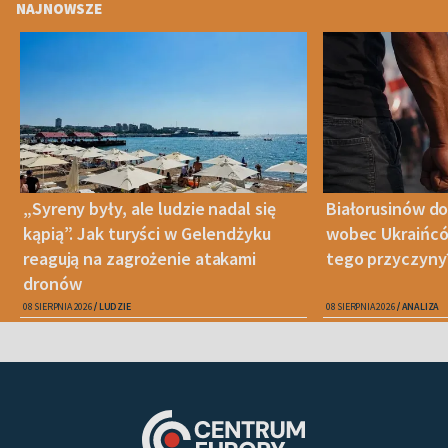
NAJNOWSZE
„Syreny były, ale ludzie nadal się
Białorusinów do
kąpią”. Jak turyści w Gelendżyku
wobec Ukraińców
reagują na zagrożenie atakami
tego przyczyny
dronów
08 SIERPNIA 2026
LUDZIE
08 SIERPNIA 2026
ANALIZA