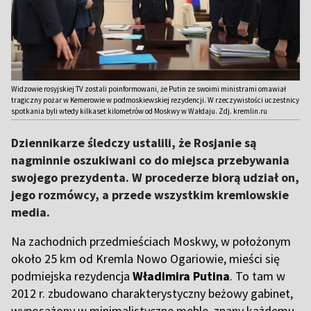
Widzowie rosyjskiej TV zostali poinformowani, że Putin ze swoimi ministrami omawiał
tragiczny pożar w Kemerowie w podmoskiewskiej rezydencji. W rzeczywistości uczestnicy
spotkania byli wtedy kilkaset kilometrów od Moskwy w Wałdaju. Zdj. kremlin.ru
Dziennikarze śledczy ustalili, że Rosjanie są
nagminnie oszukiwani co do miejsca przebywania
swojego prezydenta. W procederze biorą udział on,
jego rozmówcy, a przede wszystkim kremlowskie
media.
Na zachodnich przedmieściach Moskwy, w położonym
około 25 km od Kremla Nowo Ogariowie, mieści się
podmiejska rezydencja
Władimira Putina
. To tam w
2012 r. zbudowano charakterystyczny beżowy gabinet,
wyposażony w minimalistyczne meble, znany każdemu