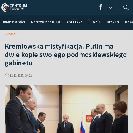
WIADOMOŚCI
NASZYM ZDANIEM
POLITYKA
LUDZIE
BIZNES
NAS
Ludzie
Kremlowska mistyfikacja. Putin ma
dwie kopie swojego podmoskiewskiego
gabinetu
12.11.2025, 18:22