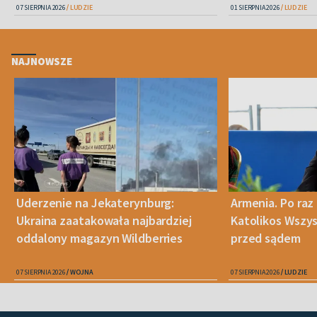
07 SIERPNIA 2026
LUDZIE
01 SIERPNIA 2026
LUDZIE
NAJNOWSZE
Uderzenie na Jekaterynburg:
Armenia. Po raz 
Ukraina zaatakowała najbardziej
Katolikos Wszys
oddalony magazyn Wildberries
przed sądem
07 SIERPNIA 2026
WOJNA
07 SIERPNIA 2026
LUDZIE