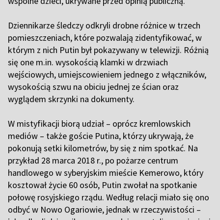
wspólne dzieci, ukrywane przed opinią publiczną.
Dziennikarze śledczy odkryli drobne różnice w trzech
pomieszczeniach, które pozwalają zidentyfikować, w
którym z nich Putin był pokazywany w telewizji. Różnią
się one m.in. wysokością klamki w drzwiach
wejściowych, umiejscowieniem jednego z włączników,
wysokością szwu na obiciu jednej ze ścian oraz
wyglądem skrzynki na dokumenty.
W mistyfikacji biorą udział – oprócz kremlowskich
mediów – także goście Putina, którzy ukrywają, że
pokonują setki kilometrów, by się z nim spotkać. Na
przykład 28 marca 2018 r., po pożarze centrum
handlowego w syberyjskim mieście Kemerowo, który
kosztował życie 60 osób, Putin zwołał na spotkanie
połowę rosyjskiego rządu. Według relacji miało się ono
odbyć w Nowo Ogariowie, jednak w rzeczywistości –