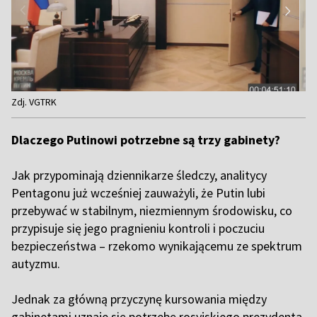
Item
Zdj. VGTRK
1
of
Dlaczego Putinowi potrzebne są trzy gabinety?
2
Jak przypominają dziennikarze śledczy, analitycy
Pentagonu już wcześniej zauważyli, że Putin lubi
przebywać w stabilnym, niezmiennym środowisku, co
przypisuje się jego pragnieniu kontroli i poczuciu
bezpieczeństwa – rzekomo wynikającemu ze spektrum
autyzmu.
Jednak za główną przyczynę kursowania między
gabinetami uznaje się potrzebę rosyjskiego prezydenta