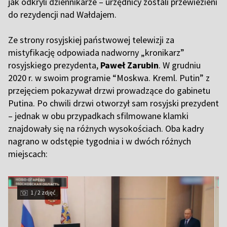
jak odkryli dziennikarze – urzędnicy zostali przewiezieni
do rezydencji nad Wałdajem.
Ze strony rosyjskiej państwowej telewizji za
mistyfikację odpowiada nadworny „kronikarz”
rosyjskiego prezydenta,
Paweł Zarubin
. W grudniu
2020 r. w swoim programie “Moskwa. Kreml. Putin” z
przejęciem pokazywał drzwi prowadzące do gabinetu
Putina. Po chwili drzwi otworzył sam rosyjski prezydent
– jednak w obu przypadkach sfilmowane klamki
znajdowały się na różnych wysokościach. Oba kadry
nagrano w odstępie tygodnia i w dwóch różnych
miejscach:
1 / 2 zdjęć