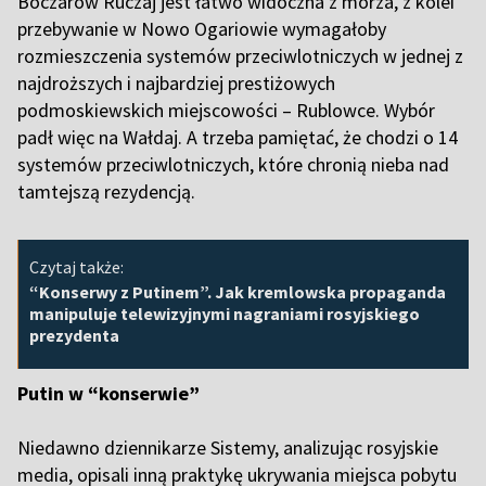
Boczarow Ruczaj jest łatwo widoczna z morza, z kolei
przebywanie w Nowo Ogariowie wymagałoby
rozmieszczenia systemów przeciwlotniczych w jednej z
najdroższych i najbardziej prestiżowych
podmoskiewskich miejscowości – Rublowce. Wybór
padł więc na Wałdaj. A trzeba pamiętać, że chodzi o 14
systemów przeciwlotniczych, które chronią nieba nad
tamtejszą rezydencją.
Czytaj także:
“Konserwy z Putinem”. Jak kremlowska propaganda
manipuluje telewizyjnymi nagraniami rosyjskiego
prezydenta
Putin w “konserwie”
Niedawno dziennikarze Sistemy, analizując rosyjskie
media, opisali inną praktykę ukrywania miejsca pobytu