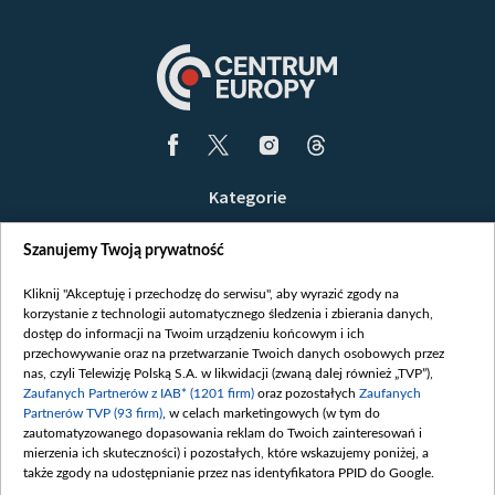
Kategorie
Wiadomości
Szanujemy Twoją prywatność
Wojna
Opinie
Kliknij "Akceptuję i przechodzę do serwisu", aby wyrazić zgody na
korzystanie z technologii automatycznego śledzenia i zbierania danych,
Białoruś / Polska
dostęp do informacji na Twoim urządzeniu końcowym i ich
Czytelnia
przechowywanie oraz na przetwarzanie Twoich danych osobowych przez
nas, czyli Telewizję Polską S.A. w likwidacji (zwaną dalej również „TVP”),
Centrum Europy
Zaufanych Partnerów z IAB* (1201 firm)
oraz pozostałych
Zaufanych
Partnerów TVP (93 firm)
, w celach marketingowych (w tym do
O nas
zautomatyzowanego dopasowania reklam do Twoich zainteresowań i
Kontakt
mierzenia ich skuteczności) i pozostałych, które wskazujemy poniżej, a
także zgody na udostępnianie przez nas identyfikatora PPID do Google.
Informacje o nadawcy