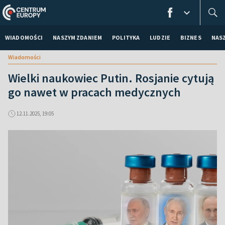
WIADOMOŚCI
NASZYM ZDANIEM
POLITYKA
LUDZIE
BIZNES
NAS
Wiadomości
Wielki naukowiec Putin. Rosjanie cytują
go nawet w pracach medycznych
12.11.2025, 19:05