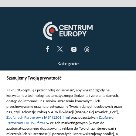
Kategorie
Wiadomości
Szanujemy Twoją prywatność
Wojna
Opinie
Kliknij "Akceptuję i przechodzę do serwisu", aby wyrazić zgody na
korzystanie z technologii automatycznego śledzenia i zbierania danych,
Białoruś / Polska
dostęp do informacji na Twoim urządzeniu końcowym i ich
Czytelnia
przechowywanie oraz na przetwarzanie Twoich danych osobowych przez
nas, czyli Telewizję Polską S.A. w likwidacji (zwaną dalej również „TVP”),
Centrum Europy
Zaufanych Partnerów z IAB* (1201 firm)
oraz pozostałych
Zaufanych
Partnerów TVP (93 firm)
, w celach marketingowych (w tym do
O nas
zautomatyzowanego dopasowania reklam do Twoich zainteresowań i
Kontakt
mierzenia ich skuteczności) i pozostałych, które wskazujemy poniżej, a