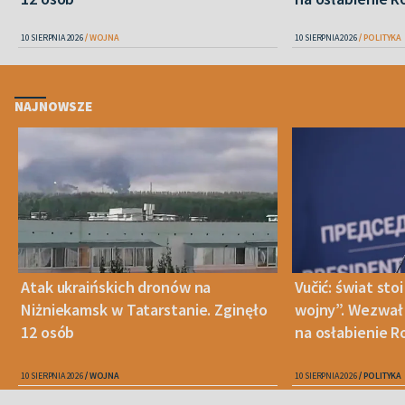
10 SIERPNIA 2026
WOJNA
10 SIERPNIA 2026
POLITYKA
NAJNOWSZE
Atak ukraińskich dronów na
Vučić: świat sto
Niżniekamsk w Tatarstanie. Zginęło
wojny”. Wezwał 
12 osób
na osłabienie Ro
10 SIERPNIA 2026
WOJNA
10 SIERPNIA 2026
POLITYKA