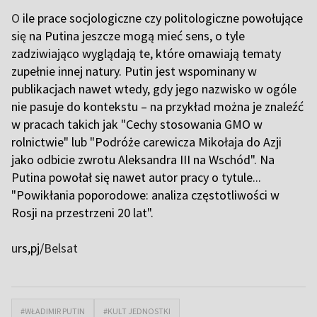
O
ile prace socjologiczne czy politologiczne powołujące
się na Putina jeszcze mogą mieć sens, o tyle
zadziwiająco wyglądają te, które omawiają tematy
zupełnie innej natury. Putin jest wspominany w
publikacjach nawet wtedy, gdy jego nazwisko w ogóle
nie pasuje do kontekstu – na przykład można je znaleźć
w pracach takich jak "Cechy stosowania GMO w
rolnictwie" lub "Podróże carewicza Mikołaja do Azji
jako odbicie zwrotu Aleksandra III na Wschód". Na
Putina powołał się nawet autor pracy o tytule...
"Powikłania poporodowe: analiza częstotliwości w
Rosji na przestrzeni 20 lat".
u
rs,pj/
Belsat
#WŁADIMIR PUTIN
#KULT JEDNOSTKI