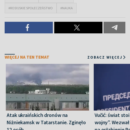
#ROSYJSKIE SPOŁECZEŃSTWO
#NAUKA
WIĘCEJ NA TEN TEMAT
ZOBACZ WIĘCEJ
Atak ukraińskich dronów na
Vučić: świat sto
Niżniekamsk w Tatarstanie. Zginęło
wojny”. Wezwał 
12 osób
na osłabienie Ro