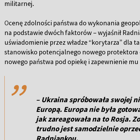
militarnej.
O
cenę zdolności państwa do wykonania geop
na podstawie dwóch faktorów – wyjaśnił Radni
uświadomienie przez władze “korytarza” dla t
stanowisko potencjalnego nowego protektora – 
,,
nowego państwa pod opiekę i zapewnienie mu 
– Ukraina spróbowała swojej nie
Europą. Europa nie była gotowa 
jak zareagowała na to Rosja. Z
trudno jest samodzielnie oprzeć 
Radniankou.