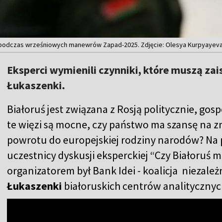
em podczas wrześniowych manewrów Zapad-2025. Zdjęcie: Olesya Kurpyayeva
Eksperci wymienili czynniki, które muszą zais
Łukaszenki.
Białoruś jest związana z Rosją politycznie, gosp
te więzi są mocne, czy państwo ma szansę na 
powrotu do europejskiej rodziny narodów? Na p
uczestnicy dyskusji eksperckiej “Czy Białoruś m
organizatorem był Bank Idei - koalicja niezale
Łukaszenki
białoruskich centrów analitycznyc