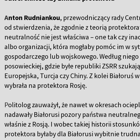
A
nton Rudniankou
, przewodniczący rady Cent
od stwierdzenia, że zgodnie z teorią protekto
neutralność nie jest właściwa – one tak czy ina
albo organizacji, która mogłaby pomóc im w syt
gospodarczego lub wojskowego. Według niego w
posowieckiej, gdzie byłe republiki ZSRR szukają
Europejska, Turcja czy Chiny. Z kolei Białoruś
wybrała na protektora Rosję.
P
olitolog zauważył, że nawet w okresach ocie
nadawały Białorusi pozory państwa neutralneg
właśnie z Rosją. I wobec takiej historii stosun
protektora byłaby dla Białorusi wybitnie trudna