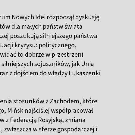
rum Nowych Idei rozpoczął dyskusję
ratów dla małych państw świata
czej poszukują silniejszego państwa
uacji kryzysu: politycznego,
idać to dobrze w przestrzeni
 silniejszych sojuszników, jak Unia
 wraz z dojściem do władzy Łukaszenki
plenia stosunków z Zachodem, które
o, Mińsk najściślej współpracował
ków z Federacją Rosyjską, zmiana
, zwłaszcza w sferze gospodarczej i