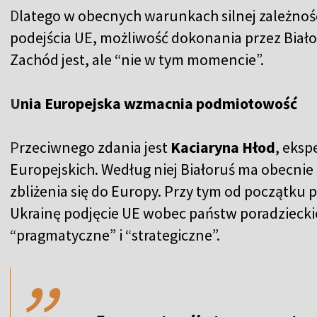
D
latego w obecnych warunkach silnej zależności
podejścia UE, możliwość dokonania przez Biał
Zachód jest, ale “nie w tym momencie”.
U
nia Europejska wzmacnia podmiotowość
P
rzeciwnego zdania jest
Kaciaryna Hłod
, eksp
Europejskich. Według niej Białoruś ma obecnie 
zbliżenia się do Europy. Przy tym od początku 
Ukrainę podjęcie UE wobec państw poradzieckich
,,
“pragmatyczne” i “strategiczne”.