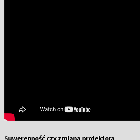
S
uwerenność czy zmiana protektora