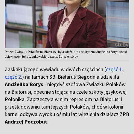
Prezes Związku Polaków na Białorusi, była więźniarka polityczna Andżelika Borys przed
obiektywem łukaszenkowskiej gazety. Zdjęcie: sb.by
Zaskakującego wywiadu w dwóch częściach (
część 1
.
,
część 2
.
) na łamach SB. Biełaruś Siegodnia udzieliła
Andżelika Borys
- niegdyś szefowa Związku Polaków
na Białorusi, obecnie stojąca na czele szkoły językowej
Polonika. Zaprzeczyła w nim represjom na Białorusi i
prześladowaniu tamtejszych Polaków, choć w kolonii
karnej odbywa wyroku ośmiu lat więzienia działacz ZPB
Andrzej Poczobut
.