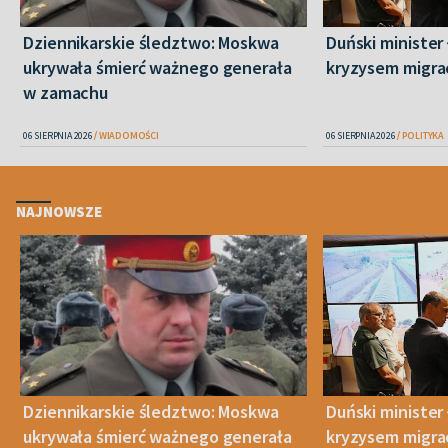
Dziennikarskie śledztwo: Moskwa
Duński minister 
ukrywała śmierć ważnego generała
kryzysem migra
w zamachu
06 SIERPNIA 2026
WIADOMOŚCI
06 SIERPNIA 2026
POLITYKA
NAJNOWSZE
Dziennikarskie śledztwo: Moskwa
Duński minister 
ukrywała śmierć ważnego generała
kryzysem migra