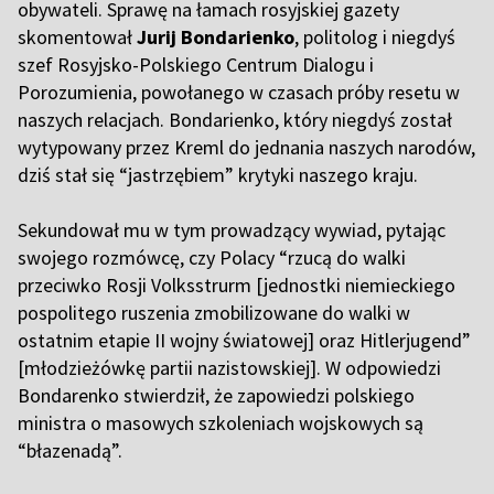
obywateli. Sprawę na łamach rosyjskiej gazety
skomentował
Jurij Bondarienko
, politolog i niegdyś
szef Rosyjsko-Polskiego Centrum Dialogu i
Porozumienia, powołanego w czasach próby resetu w
naszych relacjach. Bondarienko, który niegdyś został
wytypowany przez Kreml do jednania naszych narodów,
dziś stał się “jastrzębiem” krytyki naszego kraju.
Sekundował mu w tym prowadzący wywiad, pytając
swojego rozmówcę, czy Polacy “rzucą do walki
przeciwko Rosji Volksstrurm [jednostki niemieckiego
pospolitego ruszenia zmobilizowane do walki w
ostatnim etapie II wojny światowej] oraz Hitlerjugend”
[młodzieżówkę partii nazistowskiej]. W odpowiedzi
Bondarenko stwierdził, że zapowiedzi polskiego
ministra o masowych szkoleniach wojskowych są
“błazenadą”.