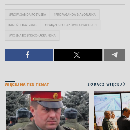
#PROPAGANDA ROSYJSKA
#PROPAGANDA BIAŁORUSKA
#ANDŻELIKA BORYS
#ZWIĄZEK POLAKÓW NA BIAŁORUSI
#WOJNA ROSYJSKO-UKRAIŃSKA
WIĘCEJ NA TEN TEMAT
ZOBACZ WIĘCEJ