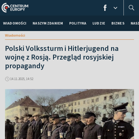
WIADOMOŚCI
NASZYM ZDANIEM
POLITYKA
LUDZIE
BIZNES
NAS
Wiadomości
Polski Volkssturm i Hitlerjugend na
wojnę z Rosją. Przegląd rosyjskiej
propagandy
14.11.2025, 14:52