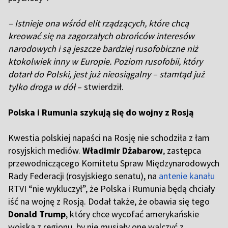
– Istnieje ona wśród elit rządzących, które chcą
kreować się na zagorzałych obrońców interesów
narodowych i są jeszcze bardziej rusofobiczne niż
ktokolwiek inny w Europie. Poziom rusofobii, który
dotarł do Polski, jest już nieosiągalny – stamtąd już
tylko droga w dół
– stwierdził.
Polska i Rumunia szykują się do wojny z Rosją
Kwestia polskiej napaści na Rosję nie schodziła z łam
rosyjskich mediów.
Władimir Dżabarow
, zastępca
przewodniczącego Komitetu Spraw Międzynarodowych
Rady Federacji (rosyjskiego senatu), na
antenie kanału
RTVI “nie wykluczył”, że Polska i Rumunia będą chciały
iść na wojnę z Rosją. Dodał także, że obawia się tego
Donald Trump
, który chce wycofać amerykańskie
wojska z regionu, by nie musiały one walczyć z