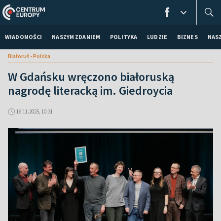
WIADOMOŚCI
NASZYM ZDANIEM
POLITYKA
LUDZIE
BIZNES
NAS
Białoruś - Polska
W Gdańsku wręczono białoruską
nagrodę literacką im. Giedroycia
16.11.2025, 10:31