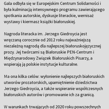
Gala odbyła się w Europejskim Centrum Solidarności i
była kulminacją intensywnego programu zawierającego
spotkania autorskie, dyskusje literackie, wernisaż
wystawy i kiermasz książki białoruskiej.
N
agroda literacka im. Jerzego Giedroycia jest
wręczaną corocznie od 2012 roku najważniejszą
niezależną nagrodą dla najlepszej białoruskojęzycznej
prozy. Jej twórcami są Białoruskie PEN-Centrum i
Międzynarodowy Związek Białoruskich Pisarzy, a
wspierają ją polskie instytucje kulturalne.
M
a ona kilka celów: wyłonienie najlepszych białoruskich
utworów prozatorskich, upamiętnienie dziedzictwa
Jerzego Giedroycia, a także wspieranie współczesnych
białoruskich autorów i promowanie ich za granicą.
W
warunkach trwających od 2020 roku powszechnych