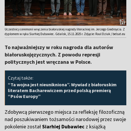
Uczestnicy ceremonii wręczenia białoruskiej nagrody literackiej im. Jerzego Giedroycia. Z
dyplomem w ręku Siarhiej Dubawiec. Gdańsk, 15.11.2025 r. Zdjęcie: Raul Dziuk / belsat.eu
To najważniejszy w roku nagroda dla autorów
białoruskojęzycznych. Z powodu represji
politycznych jest wręczana w Polsce.
Czytaj także:
“Ta wojna jest nieunikniona”. Wywiad z białoruskim
literatem Bacharewiczem przed polską premierą
“Psów Europy”
Zdobywcą pierwszego miejsca za refleksję filozoficzną
nad poszukiwaniem tożsamości narodowej przez swoje
pokolenie został
Siarhiej Dubawiec
z książką