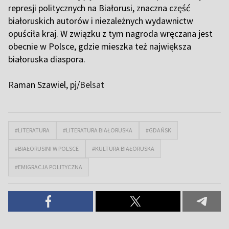
represji politycznych na Białorusi, znaczna część
białoruskich autorów i niezależnych wydawnictw
opuściła kraj. W związku z tym nagroda wręczana jest
obecnie w Polsce, gdzie mieszka też największa
białoruska diaspora.
R
aman Szawiel, pj/
Belsat
#LITERATURA
#LITERATURA BIAŁORUSKA
#GDAŃSK
#BIAŁORUSINI W POLSCE
#KULTURA BIAŁORUSKA
#EMIGRACJA POLITYCZNA