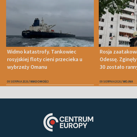
Widmo katastrofy. Tankowiec
Rosja zaatakow
rosyjskiej floty cieni przecieka u
Odessę. Zginęły
wybrzeży Omanu
30 zostało ran
09 SIERPNIA 2026
WIADOMOŚCI
09 SIERPNIA 2026
WOJNA