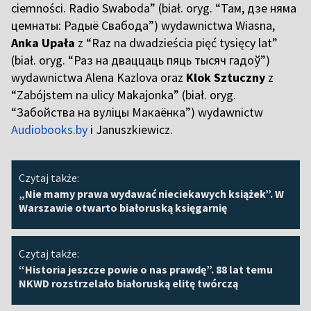
ciemności. Radio Swaboda” (biał. oryg. “Там, дзе няма
цемнаты: Радыё Свабода”) wydawnictwa Wiasna,
Anka Upała
z “Raz na dwadzieścia pięć tysięcy lat”
(biał. oryg. “Раз на дваццаць пяць тысяч гадоў”)
wydawnictwa Alena Kazlova oraz
Klok Sztuczny
z
“Zabójstem na ulicy Makajonka” (biał. oryg.
“Забойства на вуліцы Макаёнка”) wydawnictw
Audiobooks.by
i Januszkiewicz.
Czytaj także:
„Nie mamy prawa wydawać nieciekawych książek”. W
Warszawie otwarto białoruską księgarnię
Czytaj także:
“Historia jeszcze powie o nas prawdę”. 88 lat temu
NKWD rozstrzelało białoruską elitę twórczą