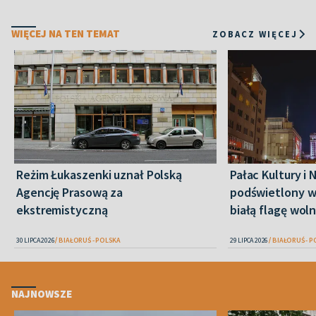
WIĘCEJ NA TEN TEMAT
ZOBACZ WIĘCEJ
Reżim Łukaszenki uznał Polską
Pałac Kultury i 
Agencję Prasową za
podświetlony w
ekstremistyczną
białą flagę woln
30 LIPCA 2026
BIAŁORUŚ - POLSKA
29 LIPCA 2026
BIAŁORUŚ - 
NAJNOWSZE