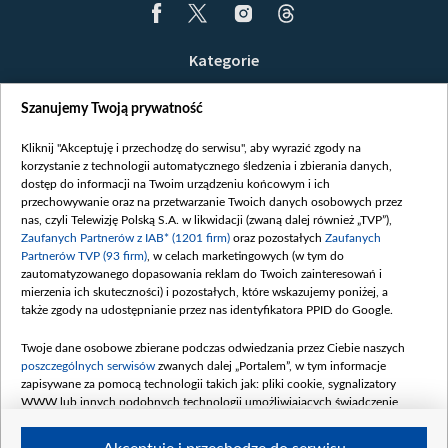
Kategorie
Wiadomości
Szanujemy Twoją prywatność
Wojna
Opinie
Kliknij "Akceptuję i przechodzę do serwisu", aby wyrazić zgody na
korzystanie z technologii automatycznego śledzenia i zbierania danych,
Białoruś / Polska
dostęp do informacji na Twoim urządzeniu końcowym i ich
Czytelnia
przechowywanie oraz na przetwarzanie Twoich danych osobowych przez
nas, czyli Telewizję Polską S.A. w likwidacji (zwaną dalej również „TVP”),
Centrum Europy
Zaufanych Partnerów z IAB* (1201 firm)
oraz pozostałych
Zaufanych
Partnerów TVP (93 firm)
, w celach marketingowych (w tym do
O nas
zautomatyzowanego dopasowania reklam do Twoich zainteresowań i
Kontakt
mierzenia ich skuteczności) i pozostałych, które wskazujemy poniżej, a
także zgody na udostępnianie przez nas identyfikatora PPID do Google.
Informacje o nadawcy
Serwisy partnerskie
Twoje dane osobowe zbierane podczas odwiedzania przez Ciebie naszych
poszczególnych serwisów
zwanych dalej „Portalem”, w tym informacje
belsat.eu
zapisywane za pomocą technologii takich jak: pliki cookie, sygnalizatory
WWW lub innych podobnych technologii umożliwiających świadczenie
slava.tv
dopasowanych i bezpiecznych usług, personalizację treści oraz reklam,
tvpworld.com
udostępnianie funkcji mediów społecznościowych oraz analizowanie ruchu