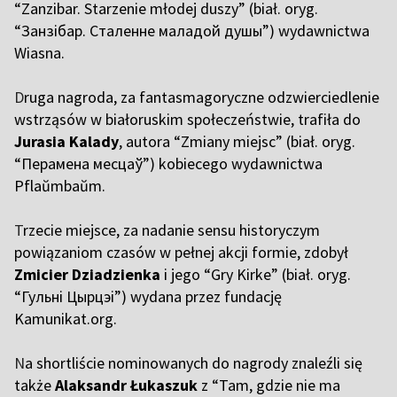
“Zanzibar. Starzenie młodej duszy” (biał. oryg.
“Занзібар. Сталенне маладой душы”) wydawnictwa
Wiasna.
D
ruga nagroda, za fantasmagoryczne odzwierciedlenie
wstrząsów w białoruskim społeczeństwie, trafiła do
Jurasia Kalady
, autora “Zmiany miejsc” (biał. oryg.
“Перамена месцаў”) kobiecego wydawnictwa
Pflaŭmbaŭm.
T
rzecie miejsce, za nadanie sensu historyczym
powiązaniom czasów w pełnej akcji formie, zdobył
Zmicier Dziadzienka
i jego “Gry Kirke” (biał. oryg.
“Гульні Цырцэі”) wydana przez fundację
Kamunikat.org.
N
a shortliście nominowanych do nagrody znaleźli się
także
Alaksandr Łukaszuk
z “Tam, gdzie nie ma