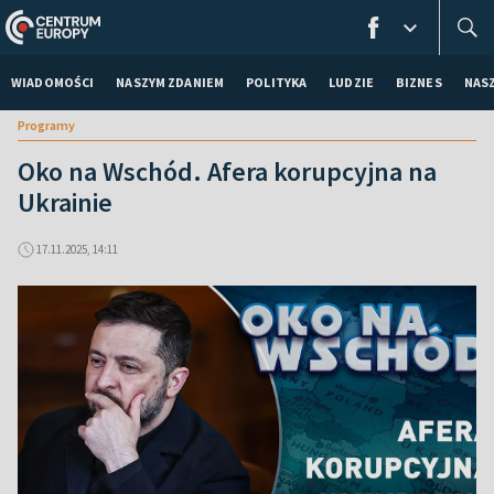
WIADOMOŚCI
NASZYM ZDANIEM
POLITYKA
LUDZIE
BIZNES
NAS
Programy
Oko na Wschód. Afera korupcyjna na
Ukrainie
17.11.2025, 14:11