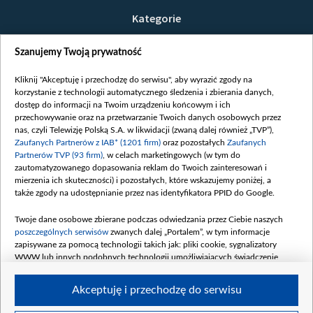
Kategorie
Wiadomości
Szanujemy Twoją prywatność
Wojna
Opinie
Kliknij "Akceptuję i przechodzę do serwisu", aby wyrazić zgody na
korzystanie z technologii automatycznego śledzenia i zbierania danych,
Białoruś / Polska
dostęp do informacji na Twoim urządzeniu końcowym i ich
Czytelnia
przechowywanie oraz na przetwarzanie Twoich danych osobowych przez
nas, czyli Telewizję Polską S.A. w likwidacji (zwaną dalej również „TVP”),
Centrum Europy
Zaufanych Partnerów z IAB* (1201 firm)
oraz pozostałych
Zaufanych
Partnerów TVP (93 firm)
, w celach marketingowych (w tym do
O nas
zautomatyzowanego dopasowania reklam do Twoich zainteresowań i
Kontakt
mierzenia ich skuteczności) i pozostałych, które wskazujemy poniżej, a
także zgody na udostępnianie przez nas identyfikatora PPID do Google.
Informacje o nadawcy
Serwisy partnerskie
Twoje dane osobowe zbierane podczas odwiedzania przez Ciebie naszych
poszczególnych serwisów
zwanych dalej „Portalem”, w tym informacje
belsat.eu
zapisywane za pomocą technologii takich jak: pliki cookie, sygnalizatory
WWW lub innych podobnych technologii umożliwiających świadczenie
slava.tv
dopasowanych i bezpiecznych usług, personalizację treści oraz reklam,
tvpworld.com
udostępnianie funkcji mediów społecznościowych oraz analizowanie ruchu
Akceptuję i przechodzę do serwisu
w Internecie.
vot-tak.tv