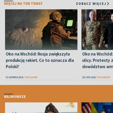
WIĘCEJ NA TEN TEMAT
ZOBACZ WIĘCEJ
Oko na Wschód: Rosja zwiększyła
Oko na Wschód: 
produkcję rakiet. Co to oznacza dla
ulicy. Protesty 
Polski?
dowództwo armi
03 SIERPNIA 2026
PROGRAMY
28 LIPCA 2026
PROGRAMY
NAJNOWSZE