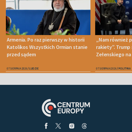
Armenia. Po raz pierwszy w historii
„Nam również p
Katolikos Wszystkich Ormian stanie
rakiety”. Trump
przed sądem
Zełenskiego na 
07 SIERPNIA 2026
LUDZIE
07 SIERPNIA 2026
POLITYKA