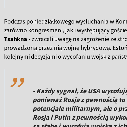
Podczas poniedziałkowego wysłuchania w Komis
zarówno kongresmeni, jak i występujący goście
Tsahkna
- zwracali uwagę na zagrożenie ze str
prowadzoną przez nią wojnę hybrydową. Estońs
,,
kolejnymi decyzjami o wycofaniu wojsk z państ
- Każdy sygnał, że USA wycofują
ponieważ Rosja z pewnością to 
potencjale militarnym, ale o prz
Rosja i Putin z pewnością wykor
są słabe i wycofują wojska z ic