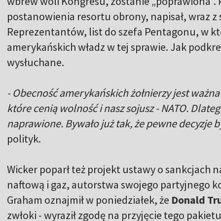
wbrew woli Kongresu, zostanie „poprawiona”. 
postanowienia resortu obrony, napisał, wraz z s
Reprezentantów, list do szefa Pentagonu, w kt
amerykańskich władz w tej sprawie. Jak podkreśl
wysłuchane.
- Obecność amerykańskich żołnierzy jest ważna 
które cenią wolność i nasz sojusz - NATO. Dlate
naprawione. Bywało już tak, że pewne decyzje b
polityk.
Wicker poparł też projekt ustawy o sankcjach 
naftową i gaz, autorstwa swojego partyjnego k
Graham oznajmił w poniedziałek, że
Donald T
zwłoki - wyraził zgodę na przyjęcie tego pakietu