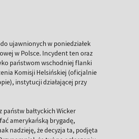
b do ujawnionych w poniedziałek
owej w Polsce. Incydent ten oraz
iwko państwom wschodniej flanki
ia Komisji Helsińskiej (oficjalnie
e), instytucji działającej przy
z państw bałtyckich Wicker
ofać amerykańską brygadę,
ak nadzieję, że decyzja ta, podjęta