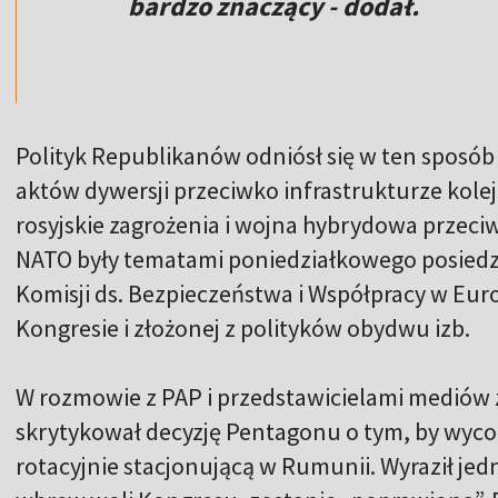
bardzo znaczący - dodał.
Polityk Republikanów odniósł się w ten sposó
aktów dywersji przeciwko infrastrukturze kolej
rosyjskie zagrożenia i wojna hybrydowa przec
NATO były tematami poniedziałkowego posiedzen
Komisji ds. Bezpieczeństwa i Współpracy w Europi
Kongresie i złożonej z polityków obydwu izb.
W rozmowie z PAP i przedstawicielami mediów 
skrytykował decyzję Pentagonu o tym, by wyc
rotacyjnie stacjonującą w Rumunii. Wyraził jedn