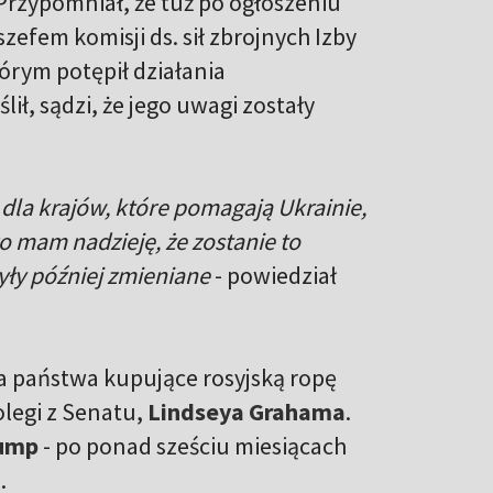
Przypomniał, że tuż po ogłoszeniu
zefem komisji ds. sił zbrojnych Izby
órym potępił działania
ił, sądzi, że jego uwagi zostały
dla krajów, które pomagają Ukrainie,
go mam nadzieję, że zostanie to
yły później zmieniane
- powiedział
na państwa kupujące rosyjską ropę
olegi z Senatu,
Lindseya Grahama
.
rump
- po ponad sześciu miesiącach
.