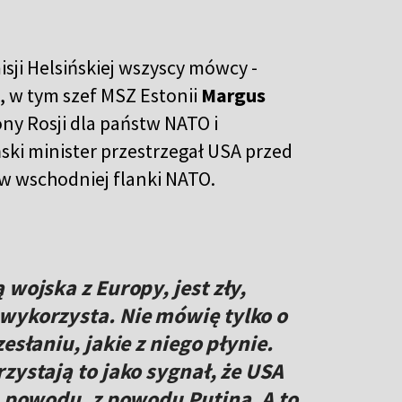
ji Helsińskiej wszyscy mówcy -
, w tym szef MSZ Estonii
Margus
ony Rosji dla państw NATO i
ki minister przestrzegał USA przed
w wschodniej flanki NATO.
 wojska z Europy, jest zły,
wykorzysta. Nie mówię tylko o
esłaniu, jakie z niego płynie.
zystają to jako sygnał, że USA
h powodu, z powodu Putina. A to