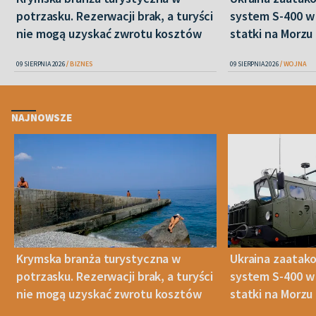
potrzasku. Rezerwacji brak, a turyści
system S-400 w 
nie mogą uzyskać zwrotu kosztów
statki na Morz
09 SIERPNIA 2026
BIZNES
09 SIERPNIA 2026
WOJNA
NAJNOWSZE
Krymska branża turystyczna w
Ukraina zaatako
potrzasku. Rezerwacji brak, a turyści
system S-400 w 
nie mogą uzyskać zwrotu kosztów
statki na Morz