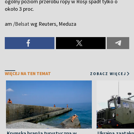
ogólny poziom przerobu ropy w Rosji spadł tylko o
około 3 proc.
am /
Belsat
wg Reuters, Meduza
WIĘCEJ NA TEN TEMAT
ZOBACZ WIĘCEJ
Krymska branża turystyczna w
Ukraina zaatako