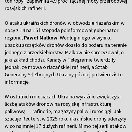
ton ropy i zapewniła 4,9 proc. łącznej mocy przerobowej
rosyjskich rafinerii.
O ataku ukraińskich dronów w obwodzie riazańskim w
nocy z 14 na 15 listopada poinformował gubernator
regionu,
Paweł Malkow
. Według niego w wyniku
upadku szczątków dronów doszło do pożaru na terenie
jednego z przedsiębiorstw. Malkow nie sprecyzował, o
jaki zakład chodzi. Kanały w Telegramie twierdziły
jednak, że mowa o riazańskiej rafinerii, a Sztab
Generalny Sił Zbrojnych Ukrainy później potwierdził te
informacje.
W ostatnich miesiącach Ukraina wyraźnie zwiększyła
liczbę ataków dronów na rosyjską infrastrukturę
paliwową — rafinerie, magazyny paliw i rurociągi. Jak
szacuje Reuters, w 2025 roku ukraińskie drony uderzyły
w co najmniej 17 dużych rafinerii. Mimo tej serii ataków