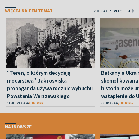
WIĘCEJ NA TEN TEMAT
ZOBACZ WIĘCEJ
"Teren, o którym decydują
Bałkany a Ukrai
mocarstwa". Jak rosyjska
skomplikowana i
propaganda używa rocznic wybuchu
historia może u
Powstania Warszawskiego
wstąpienie do 
01 SIERPNIA 2026
HISTORIA
28 LIPCA 2026
HISTORIA
NAJNOWSZE