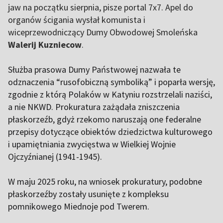
jaw na początku sierpnia, pisze portal 7x7. Apel do
organów ścigania wysłał komunista i
wiceprzewodniczący Dumy Obwodowej Smoleńska
Walerij Kuzniecow
.
Służba prasowa Dumy Państwowej nazwała te
odznaczenia “rusofobiczną symboliką” i poparła wersję,
zgodnie z którą Polaków w Katyniu rozstrzelali naziści,
a nie NKWD. Prokuratura zażądała zniszczenia
płaskorzeźb, gdyż rzekomo naruszają one federalne
przepisy dotyczące obiektów dziedzictwa kulturowego
i upamiętniania zwycięstwa w Wielkiej Wojnie
Ojczyźnianej (1941-1945).
W maju 2025 roku, na wniosek prokuratury, podobne
płaskorzeźby zostały usunięte z kompleksu
pomnikowego Miednoje pod Twerem.