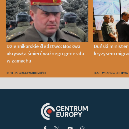
Dziennikarskie śledztwo: Moskwa
Duński minister 
ukrywała śmierć ważnego generała
kryzysem migra
w zamachu
06 SIERPNIA 2026
WIADOMOŚCI
06 SIERPNIA 2026
POLITYKA