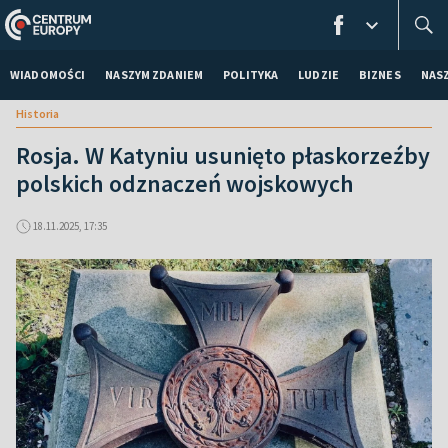
WIADOMOŚCI
NASZYM ZDANIEM
POLITYKA
LUDZIE
BIZNES
NAS
Historia
Rosja. W Katyniu usunięto płaskorzeźby
polskich odznaczeń wojskowych
18.11.2025, 17:35