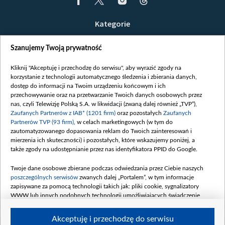
Kategorie
Wiadomości
Szanujemy Twoją prywatność
Wojna
Opinie
Kliknij "Akceptuję i przechodzę do serwisu", aby wyrazić zgody na
korzystanie z technologii automatycznego śledzenia i zbierania danych,
Białoruś / Polska
dostęp do informacji na Twoim urządzeniu końcowym i ich
Czytelnia
przechowywanie oraz na przetwarzanie Twoich danych osobowych przez
nas, czyli Telewizję Polską S.A. w likwidacji (zwaną dalej również „TVP”),
Centrum Europy
Zaufanych Partnerów z IAB* (1201 firm)
oraz pozostałych
Zaufanych
Partnerów TVP (93 firm)
, w celach marketingowych (w tym do
O nas
zautomatyzowanego dopasowania reklam do Twoich zainteresowań i
Kontakt
mierzenia ich skuteczności) i pozostałych, które wskazujemy poniżej, a
także zgody na udostępnianie przez nas identyfikatora PPID do Google.
Informacje o nadawcy
Serwisy partnerskie
Twoje dane osobowe zbierane podczas odwiedzania przez Ciebie naszych
poszczególnych serwisów
zwanych dalej „Portalem”, w tym informacje
belsat.eu
zapisywane za pomocą technologii takich jak: pliki cookie, sygnalizatory
WWW lub innych podobnych technologii umożliwiających świadczenie
slava.tv
dopasowanych i bezpiecznych usług, personalizację treści oraz reklam,
tvpworld.com
udostępnianie funkcji mediów społecznościowych oraz analizowanie ruchu
Akceptuję i przechodzę do serwisu
w Internecie.
vot-tak.tv