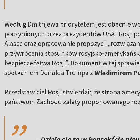
Według Dmitrijewa priorytetem jest obecnie w
poczynionych przez prezydentów USA i Rosji 
Alasce oraz opracowanie propozycji „rozwiązani
przywrócenia stosunków rosyjsko-amerykańskich
bezpieczeństwa Rosji”. Dokument w tej sprawi
spotkaniem Donalda Trumpa z
Władimirem P
Przedstawiciel Rosji stwierdził, że strona amer
,,
państwom Zachodu zalety proponowanego roz
- Dzieje się to w kontekście ni