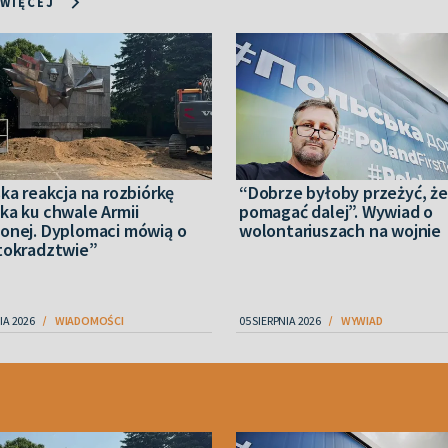
 WIĘCEJ
ka reakcja na rozbiórkę
“Dobrze byłoby przeżyć, ż
ka ku chwale Armii
pomagać dalej”. Wywiad o
onej. Dyplomaci mówią o
wolontariuszach na wojnie
tokradztwie”
IA 2026
WIADOMOŚCI
05 SIERPNIA 2026
WYWIAD