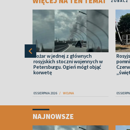
WIĘCEJ NA TEN TEMAT
ZOBACZ
 na front.
Pożar w jednej z głównych
Rosyjs
osób, które
rosyjskich stoczni wojennych w
pomni
t z armią
Petersburgu. Ogień mógł objąć
Czerw
korwetę
„świę
05 SIERPNIA 2026
WOJNA
05 SIERPN
Item
1
NAJNOWSZE
of
4