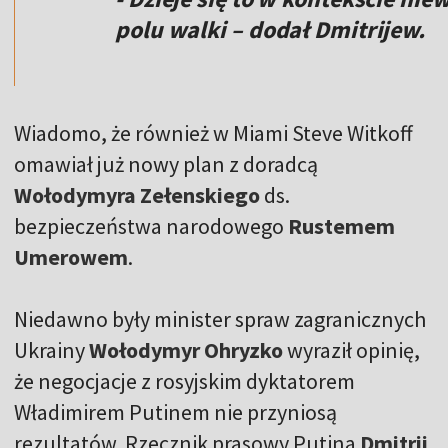
polu walki – dodał Dmitrijew.
Wiadomo, że również w Miami Steve Witkoff
omawiał już nowy plan z doradcą
Wołodymyra Zełenskiego
ds.
bezpieczeństwa narodowego
Rustemem
Umerowem
.
Niedawno były minister spraw zagranicznych
Ukrainy
Wołodymyr Ohryzko
wyraził opinię,
że negocjacje z rosyjskim dyktatorem
Władimirem Putinem nie przyniosą
rezultatów. Rzecznik prasowy Putina
Dmitrij