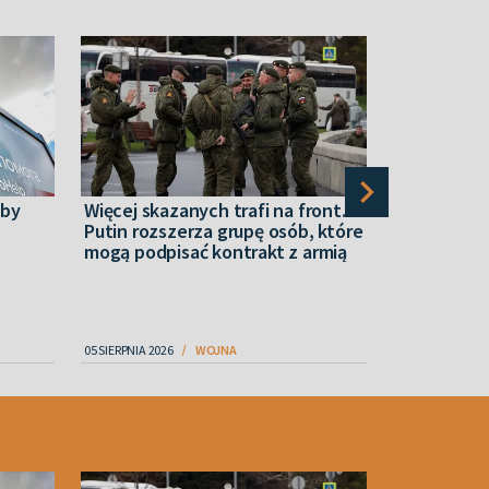
eby
Więcej skazanych trafi na front.
Pożar w je
Putin rozszerza grupę osób, które
rosyjskich
mogą podpisać kontrakt z armią
Petersburg
korwetę
05 SIERPNIA 2026
WOJNA
05 SIERPNIA 2026