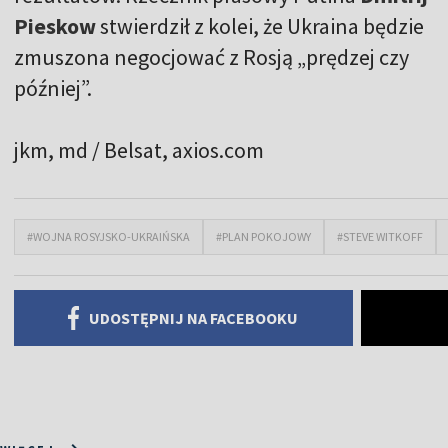
Pieskow
stwierdził z kolei, że Ukraina będzie
zmuszona negocjować z Rosją „prędzej czy
później”.
jkm, md / Belsat
, axios.com
#WOJNA ROSYJSKO-UKRAIŃSKA
#PLAN POKOJOWY
#STEVE WITKOFF
UDOSTĘPNIJ NA FACEBOOKU