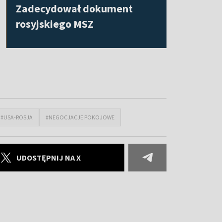
Zadecydował dokument
rosyjskiego MSZ
#USA-ROSJA
#NEGOCJACJE POKOJOWE
UDOSTĘPNIJ NA X