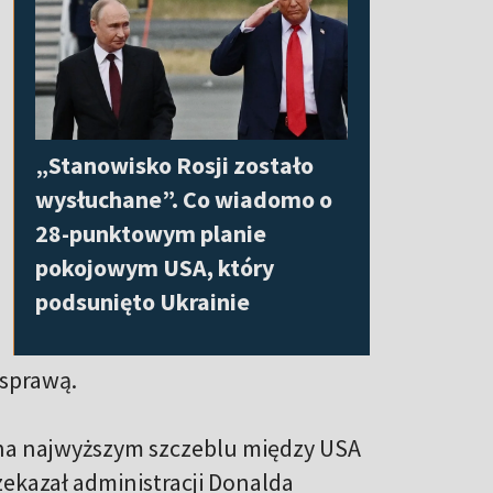
„Stanowisko Rosji zostało
wysłuchane”. Co wiadomo o
28-punktowym planie
pokojowym USA, który
podsunięto Ukrainie
 sprawą.
t na najwyższym szczeblu między USA
zekazał administracji Donalda