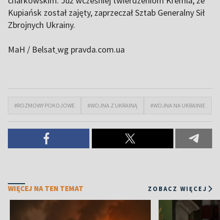
charkowskim. Już wcześniej twierdzeniom Kremla, że
Kupiańsk został zajęty, zaprzeczał Sztab Generalny Sił
Zbrojnych Ukrainy.
MaH / Belsat
wg pravda.com.ua
#ROZMOWY POKOJOWE
#WOJNA Z UKRAINĄ
#WOJNA NA UKRAINIE
WIĘCEJ NA TEN TEMAT
ZOBACZ WIĘCEJ