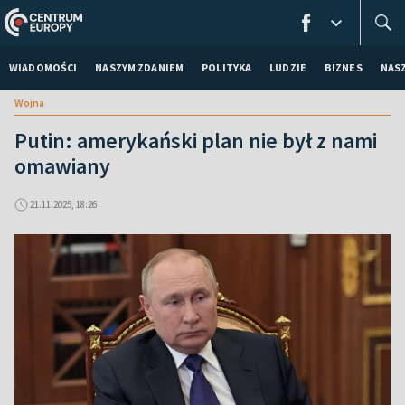
WIADOMOŚCI
NASZYM ZDANIEM
POLITYKA
LUDZIE
BIZNES
NAS
Wojna
Putin: amerykański plan nie był z nami
omawiany
21.11.2025, 18:26