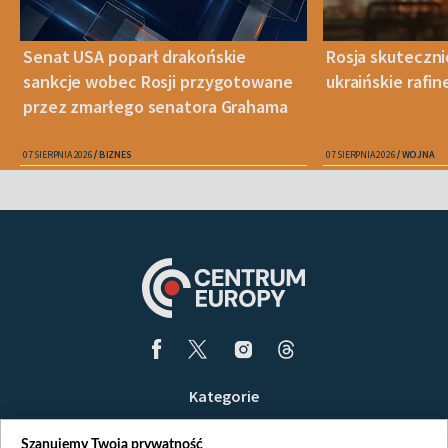
Senat USA poparł drakońskie
Rosja skuteczn
sankcje wobec Rosji przygotowane
ukraińskie rafin
przez zmarłego senatora Grahama
07 SIERPNIA 2026
BIZNES
07 SIERPNIA 2026
WOJNA
Kategorie
Wiadomości
Szanujemy Twoją prywatność