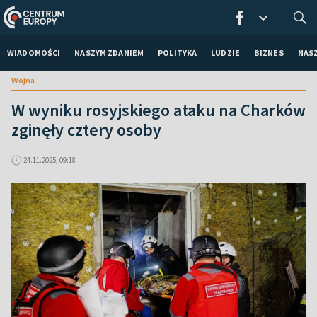
WIADOMOŚCI
NASZYM ZDANIEM
POLITYKA
LUDZIE
BIZNES
NAS
Wojna
W wyniku rosyjskiego ataku na Charków
zginęły cztery osoby
24.11.2025, 09:18