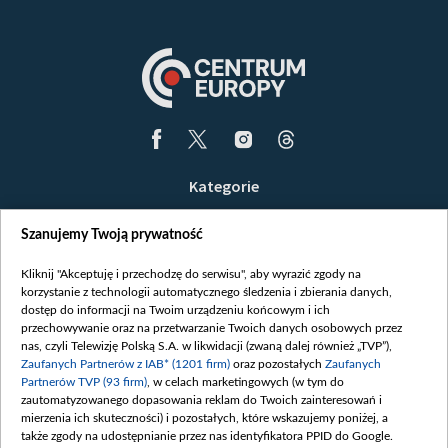
Kategorie
Wiadomości
Szanujemy Twoją prywatność
Wojna
Opinie
Kliknij "Akceptuję i przechodzę do serwisu", aby wyrazić zgody na
korzystanie z technologii automatycznego śledzenia i zbierania danych,
Białoruś / Polska
dostęp do informacji na Twoim urządzeniu końcowym i ich
Czytelnia
przechowywanie oraz na przetwarzanie Twoich danych osobowych przez
nas, czyli Telewizję Polską S.A. w likwidacji (zwaną dalej również „TVP”),
Centrum Europy
Zaufanych Partnerów z IAB* (1201 firm)
oraz pozostałych
Zaufanych
Partnerów TVP (93 firm)
, w celach marketingowych (w tym do
O nas
zautomatyzowanego dopasowania reklam do Twoich zainteresowań i
Kontakt
mierzenia ich skuteczności) i pozostałych, które wskazujemy poniżej, a
także zgody na udostępnianie przez nas identyfikatora PPID do Google.
Informacje o nadawcy