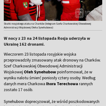
Skutki rosyjskiego ataku na Charków (telegram Szefa Charkowskiej Obwodowej
Administracji Wojskowej Ołeha Synehubowa)
W nocy z 23 na 24 listopada Rosja uderzyła w
Ukrainę 162 dronami.
Wieczorem 23 listopada rosyjskie wojska
przeprowadziły zmasowany atak dronowy na Charków.
Szef Charkowskiej Obwodowej Administracji
Wojskowej
Ołeh Synehubow
poinformował, że w
wyniku nalotu śmierć poniosły cztery osoby. Według
danych mera Charkowa
Ihora Terechowa
rannych
zostało 17 osób.
Synehubow doprecyzował, że wśród poszkodowanych