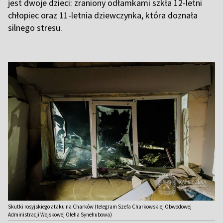
jest dwoje dzieci: zraniony odłamkami szkła 12-letni
chłopiec oraz 11-letnia dziewczynka, która doznała
silnego stresu.
Skutki rosyjskiego ataku na Charków (telegram Szefa Charkowskiej Obwodowej
Administracji Wojskowej Ołeha Synehubowa)