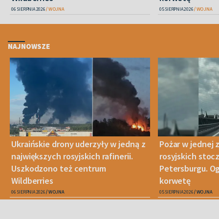
06 SIERPNIA 2026
WOJNA
05 SIERPNIA 2026
WOJNA
NAJNOWSZE
Ukraińskie drony uderzyły w jedną z
Pożar w jednej 
największych rosyjskich rafinerii.
rosyjskich stoc
Uszkodzono też centrum
Petersburgu. Og
Wildberries
korwetę
06 SIERPNIA 2026
WOJNA
05 SIERPNIA 2026
WOJNA