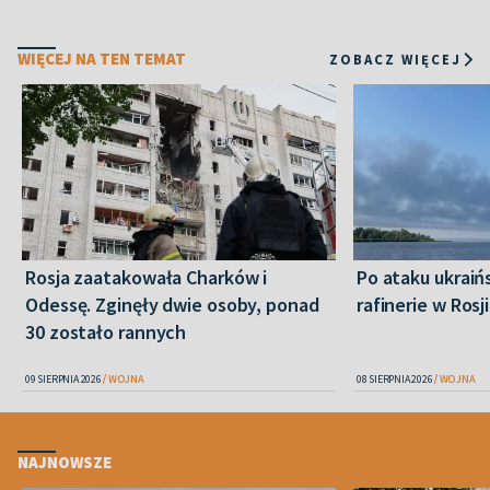
WIĘCEJ NA TEN TEMAT
ZOBACZ WIĘCEJ
Rosja zaatakowała Charków i
Po ataku ukraiń
Odessę. Zginęły dwie osoby, ponad
rafinerie w Rosji
30 zostało rannych
09 SIERPNIA 2026
WOJNA
08 SIERPNIA 2026
WOJNA
NAJNOWSZE