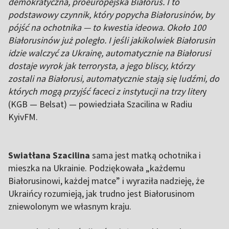
demokratyczna, proeuropejska Białoruś. I to
podstawowy czynnik, który popycha Białorusinów, by
pójść na ochotnika — to kwestia ideowa. Około 100
Białorusinów już poległo. I jeśli jakikolwiek Białorusin
idzie walczyć za Ukrainę, automatycznie na Białorusi
dostaje wyrok jak terrorysta, a jego bliscy, którzy
zostali na Białorusi, automatycznie stają się ludźmi, do
których mogą przyjść faceci z instytucji na trzy liter
y
(KGB — Belsat) — powiedziała Szacilina w Radiu
KyivFM.
Swiatłana Szacilina
sama jest matką ochotnika i
mieszka na Ukrainie. Podziękowała „każdemu
Białorusinowi, każdej matce” i wyraziła nadzieję, że
Ukraińcy rozumieją, jak trudno jest Białorusinom
zniewolonym we własnym kraju.