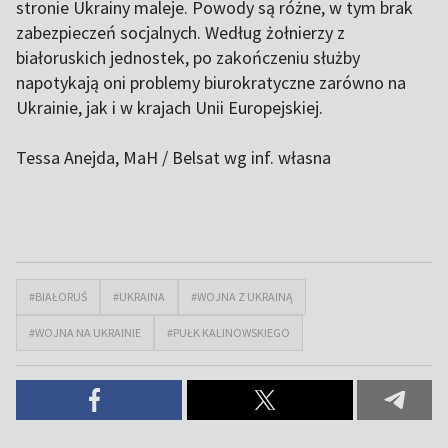
stronie Ukrainy maleje. Powody są różne, w tym brak
zabezpieczeń socjalnych. Według żołnierzy z
białoruskich jednostek, po zakończeniu służby
napotykają oni problemy biurokratyczne zarówno na
Ukrainie, jak i w krajach Unii Europejskiej.
Tessa Anejda, MaH / Belsat wg inf. własna
#BIAŁORUŚ
#UKRAINA
#WOJNA Z UKRAINĄ
#WOJNA NA UKRAINIE
#PUŁK KALINOWSKIEGO