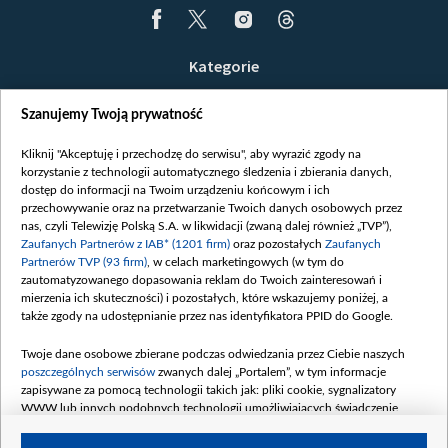
Kategorie
Wiadomości
Szanujemy Twoją prywatność
Wojna
Opinie
Kliknij "Akceptuję i przechodzę do serwisu", aby wyrazić zgody na
korzystanie z technologii automatycznego śledzenia i zbierania danych,
Białoruś / Polska
dostęp do informacji na Twoim urządzeniu końcowym i ich
Czytelnia
przechowywanie oraz na przetwarzanie Twoich danych osobowych przez
nas, czyli Telewizję Polską S.A. w likwidacji (zwaną dalej również „TVP”),
Centrum Europy
Zaufanych Partnerów z IAB* (1201 firm)
oraz pozostałych
Zaufanych
Partnerów TVP (93 firm)
, w celach marketingowych (w tym do
O nas
zautomatyzowanego dopasowania reklam do Twoich zainteresowań i
Kontakt
mierzenia ich skuteczności) i pozostałych, które wskazujemy poniżej, a
także zgody na udostępnianie przez nas identyfikatora PPID do Google.
Informacje o nadawcy
Serwisy partnerskie
Twoje dane osobowe zbierane podczas odwiedzania przez Ciebie naszych
poszczególnych serwisów
zwanych dalej „Portalem”, w tym informacje
belsat.eu
zapisywane za pomocą technologii takich jak: pliki cookie, sygnalizatory
WWW lub innych podobnych technologii umożliwiających świadczenie
slava.tv
dopasowanych i bezpiecznych usług, personalizację treści oraz reklam,
tvpworld.com
udostępnianie funkcji mediów społecznościowych oraz analizowanie ruchu