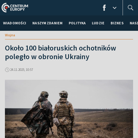
WIADOMOŚCI
NASZYM ZDANIEM
POLITYKA
LUDZIE
BIZNES
NAS
Wojna
Około 100 białoruskich ochotników
poległo w obronie Ukrainy
24.11.2025, 10:57