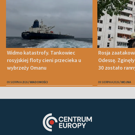
Widmo katastrofy. Tankowiec
Rosja zaatakow
rosyjskiej floty cieni przecieka u
Odessę. Zginęły
wybrzeży Omanu
30 zostało ran
09 SIERPNIA 2026
WIADOMOŚCI
09 SIERPNIA 2026
WOJNA