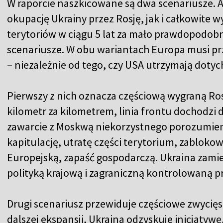
W raporcie naszkicowane są dwa scenariusze. 
okupację Ukrainy przez Rosję, jak i całkowite 
terytoriów w ciągu 5 lat za mało prawdopodobn
scenariusze. W obu wariantach Europa musi prz
– niezależnie od tego, czy USA utrzymają dot
Pierwszy z nich oznacza częściową wygraną Ro
kilometr za kilometrem, linia frontu dochodzi
zawarcie z Moskwą niekorzystnego porozumien
kapitulację, utratę części terytorium, zablokow
Europejską, zapaść gospodarczą. Ukraina zami
polityką krajową i zagraniczną kontrolowaną p
Drugi scenariusz przewiduje częściowe zwycięst
dalszej ekspansji, Ukraina odzyskuje inicjatywę,