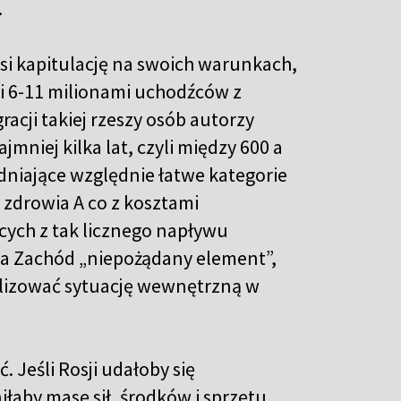
.
usi kapitulację na swoich warunkach,
i 6-11 milionami uchodźców z
racji takiej rzeszy osób autorzy
mniej kilka lat, czyli między 600 a
ędniające względnie łatwe kategorie
 zdrowia A co z kosztami
cych z tak licznego napływu
na Zachód „niepożądany element”,
lizować sytuację wewnętrzną w
 Jeśli Rosji udałoby się
łaby masę sił, środków i sprzętu.