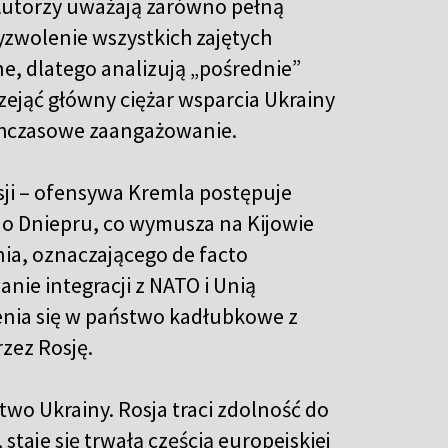
Autorzy uważają zarówno pełną
wyzwolenie wszystkich zajętych
e, dlatego analizują „pośrednie”
ejąć główny ciężar wsparcia Ukrainy
ychczasowe zaangażowanie.
sji – ofensywa Kremla postępuje
 do Dniepru, co wymusza na Kijowie
ia, oznaczającego de facto
anie integracji z NATO i Unią
enia się w państwo kadłubkowe z
rzez Rosję.
wo Ukrainy. Rosja traci zdolność do
 staje się trwałą częścią europejskiej