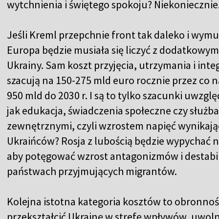
wytchnienia i świętego spokoju? Niekoniecznie
Jeśli Kreml przepchnie front tak daleko i wym
Europa będzie musiała się liczyć z dodatkowym
Ukrainy. Sam koszt przyjęcia, utrzymania i integ
szacują na 150-275 mld euro rocznie przez co naj
950 mld do 2030 r. I są to tylko szacunki uwzgl
jak edukacja, świadczenia społeczne czy służba
zewnętrznymi, czyli wzrostem napięć wynikają
Ukraińców? Rosja z lubością będzie wypychać 
aby potęgować wzrost antagonizmów i destabi
państwach przyjmujących migrantów.
Kolejna istotna kategoria kosztów to obronność.
przekształcić Ukrainę w strefę wpływów, uwolni